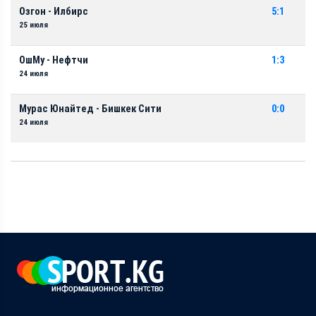
Озгон - Илбирс
5:1
25 июля
ОшМу - Нефтчи
1:3
24 июля
Мурас Юнайтед - Бишкек Сити
0:0
24 июля