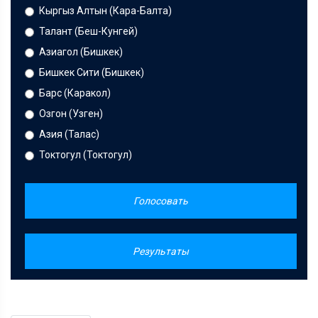
Кыргыз Алтын (Кара-Балта)
Талант (Беш-Кунгей)
Азиагол (Бишкек)
Бишкек Сити (Бишкек)
Барс (Каракол)
Озгон (Узген)
Азия (Талас)
Токтогул (Токтогул)
Голосовать
Результаты