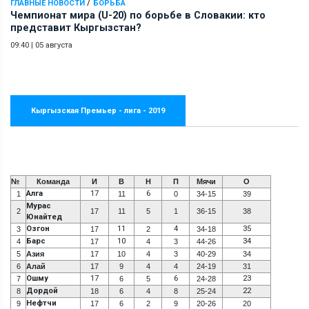
/
ГЛАВНЫЕ НОВОСТИ
БОРЬБА
Чемпионат мира (U-20) по борьбе в Словакии: кто
представит Кыргызстан?
09:40
|
05 августа
Кыргызская Премьер - лига - 2019
№
Команда
И
В
Н
П
Мячи
О
Алга
17
6
1
11
0
34-15
39
Мурас
2
17
11
5
1
36-15
38
Юнайтед
Озгон
11
4
35
3
17
2
34-18
Барс
10
34
4
17
4
3
44-26
5
Азия
17
10
4
3
40-29
34
6
Алай
17
9
4
4
24-19
31
Ошму
17
6
23
7
6
5
24-28
Дордой
22
8
18
6
4
8
25-24
Нефтчи
9
17
6
2
9
20-26
20