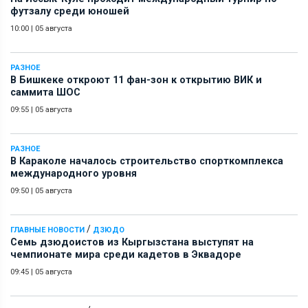
футзалу среди юношей
10:00
|
05 августа
РАЗНОЕ
В Бишкеке откроют 11 фан-зон к открытию ВИК и
саммита ШОС
09:55
|
05 августа
РАЗНОЕ
В Караколе началось строительство спорткомплекса
международного уровня
09:50
|
05 августа
/
ГЛАВНЫЕ НОВОСТИ
ДЗЮДО
Семь дзюдоистов из Кыргызстана выступят на
чемпионате мира среди кадетов в Эквадоре
09:45
|
05 августа