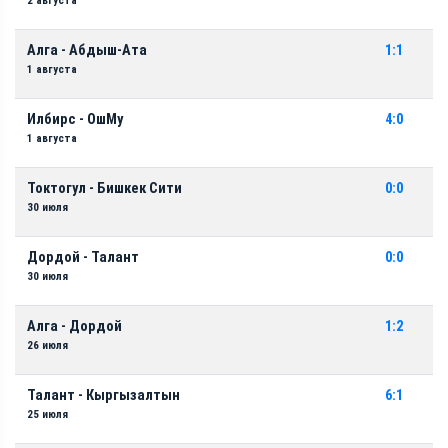
2 августа
Алга - Абдыш-Ата
1:1
1 августа
Илбирс - ОшМу
4:0
1 августа
Токтогул - Бишкек Сити
0:0
30 июля
Дордой - Талант
0:0
30 июля
Алга - Дордой
1:2
26 июля
Талант - Кыргызалтын
6:1
25 июля