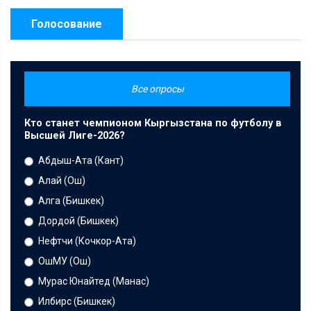
Голосование
Все опросы
Кто станет чемпионом Кыргызстана по футболу в
Высшей Лиге-2026?
Абдыш-Ата (Кант)
Алай (Ош)
Алга (Бишкек)
Дордой (Бишкек)
Нефтчи (Кочкор-Ата)
ОшМУ (Ош)
Мурас Юнайтед (Манас)
Илбирс (Бишкек)