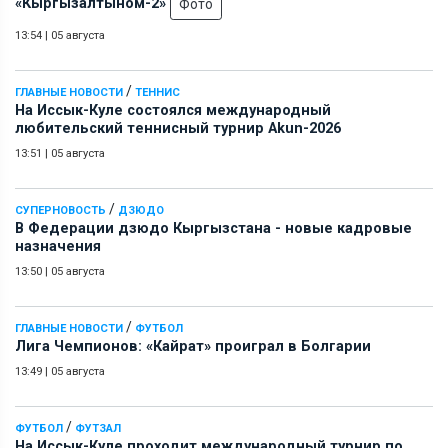
«Кыргызалтыном-2»
Фото
13:54
|
05 августа
/
ГЛАВНЫЕ НОВОСТИ
ТЕННИС
На Иссык-Куле состоялся международный
любительский теннисный турнир Akun-2026
13:51
|
05 августа
/
СУПЕРНОВОСТЬ
ДЗЮДО
В Федерации дзюдо Кыргызстана - новые кадровые
назначения
13:50
|
05 августа
/
ГЛАВНЫЕ НОВОСТИ
ФУТБОЛ
Лига Чемпионов: «Кайрат» проиграл в Болгарии
13:49
|
05 августа
/
ФУТБОЛ
ФУТЗАЛ
На Иссык-Куле проходит международный турнир по