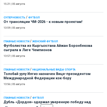
15:21
|
05 августа
/
СУПЕРНОВОСТЬ
ФУТБОЛ
От трансляции ЧМ-2026 - к новым проектам!
13:59
|
05 августа
/
ГЛАВНЫЕ НОВОСТИ
ЖЕНСКИЙ ФУТБОЛ
Футболистка из Кыргызстана Айжан Боронбекова
сыграла в Лиге Чемпионов
13:57
|
05 августа
/
ГЛАВНЫЕ НОВОСТИ
НАЦИОНАЛЬНЫЕ ВИДЫ СПОРТА
Толобай уулу Илгиз назначен Вице-президентом
Международной Федерации кок-бору
13:56
|
05 августа
/
ГЛАВНЫЕ НОВОСТИ
ФУТБОЛ
Дубль «Дордоя» одержал уверенную победу над