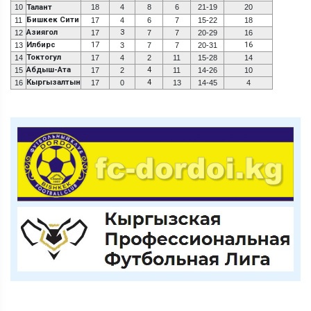
10
Талант
18
4
8
6
21-19
20
Бишкек Сити
11
17
4
6
7
15-22
18
Азиягол
3
12
17
7
7
20-29
16
Илбирс
17
16
13
3
7
7
20-31
Токтогул
14
17
4
2
11
15-28
14
Абдыш-Ата
4
15
17
2
11
14-26
10
Кыргызалтын
4
16
17
0
13
14-45
4