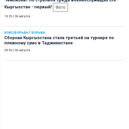
Чемпионат по стрельбе среди военнослужащих СНГ:
Кыргызстан - первый!
Фото
14:25
|
06 августа
/
БОКС/БОРЬБА
БОРЬБА
Сборная Кыргызстана стала третьей на турнире по
пляжному сумо в Таджикистане
09:50
|
06 августа