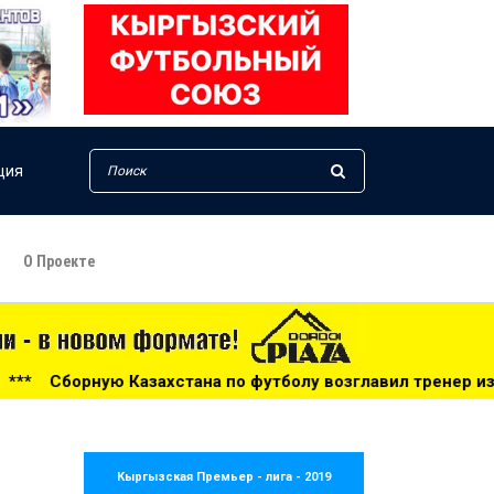
ция
О Проекте
ана по футболу возглавил тренер из Голландии - 14:34
*
Кыргызская Премьер - лига - 2019