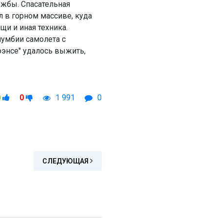
ужбы. Спасательная
л в горном массиве, куда
щи и иная техника.
умбии самолета с
энсе" удалось выжить,
0
0
1 991
0
СЛЕДУЮЩАЯ