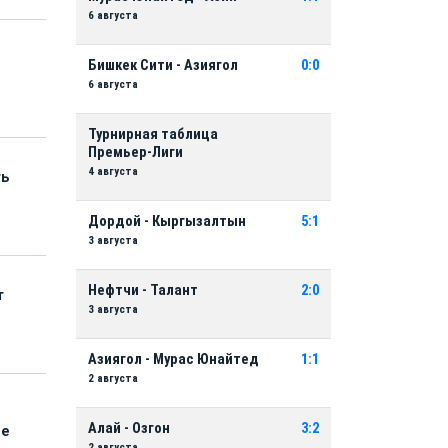
6 августа
Бишкек Сити - Азиягол
0:0
6 августа
Турнирная таблица
Премьер-Лиги
4 августа
ть
Дордой - Кыргызалтын
5:1
3 августа
Нефтчи - Талант
2:0
т
3 августа
Азиягол - Мурас Юнайтед
1:1
2 августа
Алай - Озгон
3:2
ые
2 августа