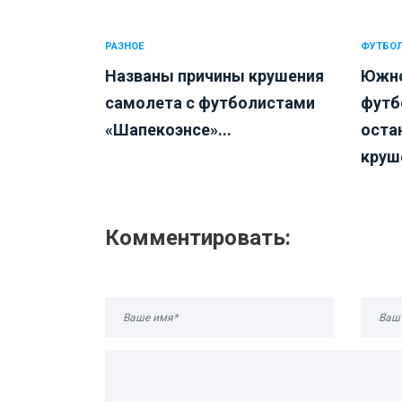
РАЗНОЕ
ФУТБО
Названы причины крушения
Южно
самолета с футболистами
футб
«Шапекоэнсе»...
оста
круш
Комментировать: