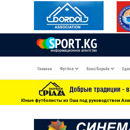
Главная
Футбол
Бокс/борьба
Еди
сты из Оша под руководством Азамата Байматова участвую