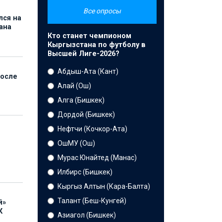
Все опросы
лся на
ана
Кто станет чемпионом
Кыргызстана по футболу в
Высшей Лиге-2026?
Абдыш-Ата (Кант)
после
Алай (Ош)
Алга (Бишкек)
Дордой (Бишкек)
Нефтчи (Кочкор-Ата)
ОшМУ (Ош)
Мурас Юнайтед (Манас)
Илбирс (Бишкек)
Кыргыз Алтын (Кара-Балта)
Талант (Беш-Кунгей)
й»
К
Азиагол (Бишкек)