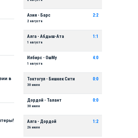
Азия - Барс
2:2
2 августа
Алга - Абдыш-Ата
1:1
1 августа
Илбирс - ОшМу
4:0
1 августа
зии в
Токтогул - Бишкек Сити
0:0
30 июля
Дордой - Талант
0:0
30 июля
нтеры!
Алга - Дордой
1:2
26 июля