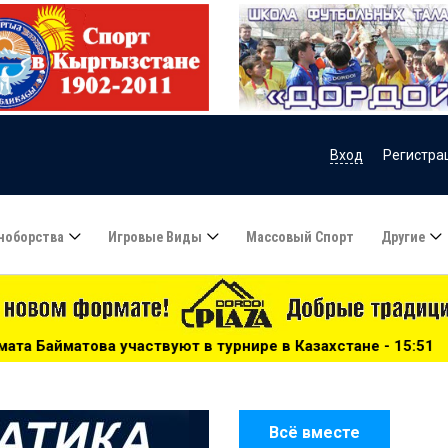
Вход
Регистра
ноборства
Игровые Виды
Массовый Спорт
Другие
т в турнире в Казахстане - 15:51
***
Сборную Казахст
Всё вместе