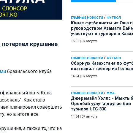
/
ГЛАВНЫЕ НОВОСТИ
ФУТБОЛ
Юные футболисты из Оша 
руководством Азамата Бай
участвуют в турнире в Каза
15:51
|
07 августа
 потерпел крушение
/
ГЛАВНЫЕ НОВОСТИ
ФУТБОЛ
Сборную Казахстана по фут
возглавил тренер из Голла
ами
бразильского клуба
14:34
|
07 августа
а финальный матч Копа
/
ГЛАВНЫЕ НОВОСТИ
ММА
Джеремайя Уэллс - Мыкты
сьональ". Как стало
Оролбай уулу и другие бои
плива планировал совершить
турнира UFC 330
, но в итоге все
14:34
|
07 августа
ушения, а также то, что на