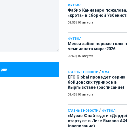
ФУТБОЛ
Фабио Каннаваро пожалова
«крота» в сборной Узбекист
09:55
|
07 августа
ФУТБОЛ
Месси забил первые голы 
чемпионата мира-2026
09:50
|
07 августа
арий
/
ГЛАВНЫЕ НОВОСТИ
ММА
EFC Global проведет серию
бойцовских турниров в
Кыргызстане (расписание)
09:45
|
07 августа
/
ГЛАВНЫЕ НОВОСТИ
ФУТБОЛ
«Мурас Юнайтед» и «Дордо
стартуют в Лиге Вызова АФ
(расписание)