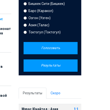
Бишкек Сити (Бишкек)
Барс (Каракол)
Озгон (Узген)
ЫЕ
Азия (Талас)
пионат
Токтогул (Токтогул)
на
Голосовать
Результаты
 в
Результаты
Скоро
рвой
Мурас Юнайтед - Азия
1:1