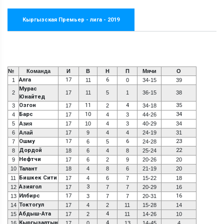
Кыргызская Премьер - лига - 2019
№
Команда
И
В
Н
П
Мячи
О
Алга
17
6
1
11
0
34-15
39
Мурас
2
17
11
5
1
36-15
38
Юнайтед
Озгон
11
4
35
3
17
2
34-18
Барс
10
34
4
17
4
3
44-26
5
Азия
17
10
4
3
40-29
34
6
Алай
17
9
4
4
24-19
31
Ошму
17
6
23
7
6
5
24-28
Дордой
22
8
18
6
4
8
25-24
Нефтчи
9
17
6
2
9
20-26
20
10
Талант
18
4
8
6
21-19
20
Бишкек Сити
11
17
4
6
7
15-22
18
Азиягол
3
12
17
7
7
20-29
16
Илбирс
17
16
13
3
7
7
20-31
Токтогул
14
17
4
2
11
15-28
14
Абдыш-Ата
4
15
17
2
11
14-26
10
Кыргызалтын
4
16
17
0
13
14-45
4