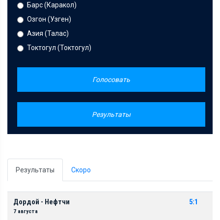
Барс (Каракол)
Озгон (Узген)
Азия (Талас)
Токтогул (Токтогул)
Голосовать
Результаты
Результаты
Скоро
Дордой - Нефтчи
5:1
7 августа