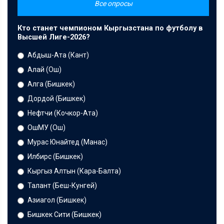
Все опросы
Кто станет чемпионом Кыргызстана по футболу в
Высшей Лиге-2026?
Абдыш-Ата (Кант)
Алай (Ош)
Алга (Бишкек)
Дордой (Бишкек)
Нефтчи (Кочкор-Ата)
ОшМУ (Ош)
Мурас Юнайтед (Манас)
Илбирс (Бишкек)
Кыргыз Алтын (Кара-Балта)
Талант (Беш-Кунгей)
Азиагол (Бишкек)
Бишкек Сити (Бишкек)