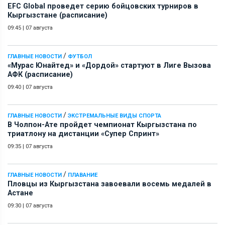
EFC Global проведет серию бойцовских турниров в
Кыргызстане (расписание)
09:45
|
07 августа
/
ГЛАВНЫЕ НОВОСТИ
ФУТБОЛ
«Мурас Юнайтед» и «Дордой» стартуют в Лиге Вызова
АФК (расписание)
09:40
|
07 августа
/
ГЛАВНЫЕ НОВОСТИ
ЭКСТРЕМАЛЬНЫЕ ВИДЫ СПОРТА
В Чолпон-Ате пройдет чемпионат Кыргызстана по
триатлону на дистанции «Супер Спринт»
09:35
|
07 августа
/
ГЛАВНЫЕ НОВОСТИ
ПЛАВАНИЕ
Пловцы из Кыргызстана завоевали восемь медалей в
Астане
09:30
|
07 августа