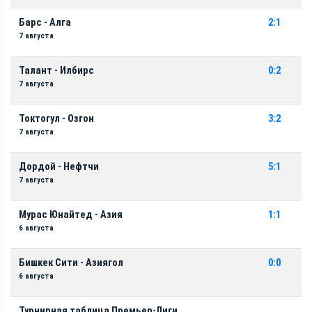
Барс - Алга
2:1
7 августа
Талант - Илбирс
0:2
7 августа
Токтогул - Озгон
3:2
7 августа
Дордой - Нефтчи
5:1
7 августа
Мурас Юнайтед - Азия
1:1
6 августа
Бишкек Сити - Азиягол
0:0
6 августа
Турнирная таблица Премьер-Лиги