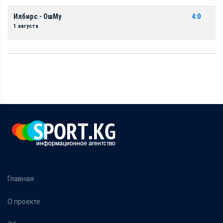
Илбирс - ОшМу
4:0
1 августа
Главная
О проекте