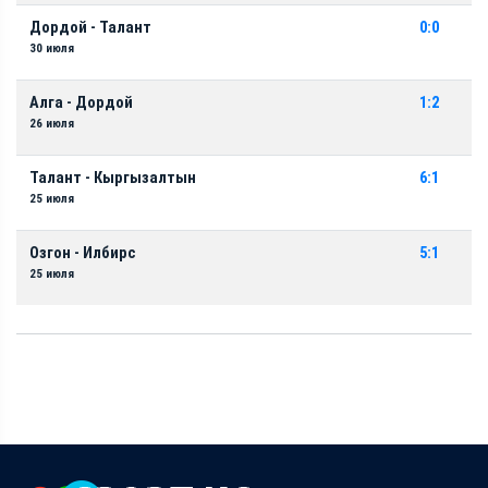
Дордой - Талант
0:0
30 июля
Алга - Дордой
1:2
26 июля
Талант - Кыргызалтын
6:1
25 июля
Озгон - Илбирс
5:1
25 июля