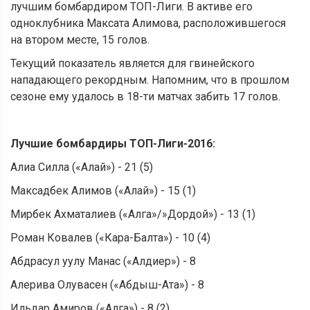
лучшим бомбардиром ТОП-Лиги. В активе его
одноклубника Максата Алимова, расположившегося
на втором месте, 15 голов.
Текущий показатель является для гвинейского
нападающего рекордным. Напомним, что в прошлом
сезоне ему удалось в 18-ти матчах забить 17 голов.
Лучшие бомбардиры ТОП-Лиги-2016:
Алиа Силла («Алай») - 21 (5)
Максадбек Алимов («Алай») - 15 (1)
Мирбек Ахматалиев («Алга»/»Дордой») - 13 (1)
Роман Ковалев («Кара-Балта») - 10 (4)
Абдрасул уулу Манас («Алдиер») - 8
Алерива Олувасен («Абдыш-Ата») - 8
Ильдар Амиров («Алга») - 8 (2)