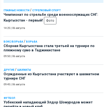
/
ГЛАВНЫЕ НОВОСТИ
СТРЕЛКОВЫЙ СПОРТ
Чемпионат по стрельбе среди военнослужащих СНГ:
Кыргызстан - первый!
Фото
14:25
|
06 августа
/
БОКС/БОРЬБА
БОРЬБА
Сборная Кыргызстана стала третьей на турнире по
пляжному сумо в Таджикистане
09:50
|
06 августа
/
ДРУГИЕ
ШАХМАТЫ
Осужденные из Кыргызстана участвуют в шахматном
турнире СНГ
09:45
|
06 августа
ФУТБОЛ
Узбекский нападающий Элдор Шомуродов может
перейти в новый клуб