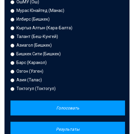
ОшМУ (Ош)
Мурас Юнайтед (Манас)
Илбирс (Бишкек)
Кыргыз Алтын (Кара-Балта)
Талант (Беш-Кунгей)
Азиагол (Бишкек)
Бишкек Сити (Бишкек)
Барс (Каракол)
Озгон (Узген)
Азия (Талас)
Токтогул (Токтогул)
Голосовать
Результаты