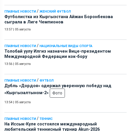
/
ГЛАВНЫЕ НОВОСТИ
ЖЕНСКИЙ ФУТБОЛ
Футболистка из Кыргызстана Айжан Боронбекова
сыграла в Лиге Чемпионов
13:57
|
05 августа
/
ГЛАВНЫЕ НОВОСТИ
НАЦИОНАЛЬНЫЕ ВИДЫ СПОРТА
Толобай уулу Илгиз назначен Вице-президентом
Международной Федерации кок-бору
13:56
|
05 августа
/
ГЛАВНЫЕ НОВОСТИ
ФУТБОЛ
Дубль «Дордоя» одержал уверенную победу над
«Кыргызалтыном-2»
Фото
13:54
|
05 августа
/
ГЛАВНЫЕ НОВОСТИ
ТЕННИС
На Иссык-Куле состоялся международный
любительский теннисный турнир Akun-2026