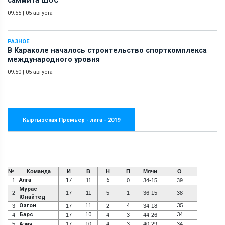
саммита ШОС
09:55
|
05 августа
РАЗНОЕ
В Караколе началось строительство спорткомплекса
международного уровня
09:50
|
05 августа
Кыргызская Премьер - лига - 2019
№
Команда
И
В
Н
П
Мячи
О
Алга
17
6
1
11
0
34-15
39
Мурас
2
17
11
5
1
36-15
38
Юнайтед
Озгон
11
4
35
3
17
2
34-18
Барс
10
34
4
17
4
3
44-26
5
Азия
17
10
4
3
40-29
34