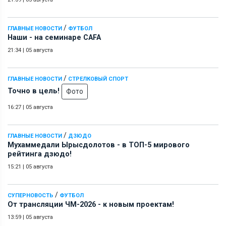
/
ГЛАВНЫЕ НОВОСТИ
ФУТБОЛ
Наши - на семинаре СAFA
21:34
|
05 августа
/
ГЛАВНЫЕ НОВОСТИ
СТРЕЛКОВЫЙ СПОРТ
Точно в цель!
Фото
16:27
|
05 августа
/
ГЛАВНЫЕ НОВОСТИ
ДЗЮДО
Мухаммедали Ырысдолотов - в ТОП-5 мирового
рейтинга дзюдо!
15:21
|
05 августа
/
СУПЕРНОВОСТЬ
ФУТБОЛ
От трансляции ЧМ-2026 - к новым проектам!
13:59
|
05 августа