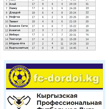
6
Алай
17
9
4
4
24-19
31
Ошму
17
6
23
7
6
5
24-28
Дордой
22
8
18
6
4
8
25-24
Нефтчи
9
17
6
2
9
20-26
20
10
Талант
18
4
8
6
21-19
20
Бишкек Сити
11
17
4
6
7
15-22
18
Азиягол
3
12
17
7
7
20-29
16
Илбирс
17
16
13
3
7
7
20-31
Токтогул
14
17
4
2
11
15-28
14
Абдыш-Ата
4
15
17
2
11
14-26
10
Кыргызалтын
4
16
17
0
13
14-45
4