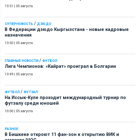
13:51
|
05 августа
/
СУПЕРНОВОСТЬ
ДЗЮДО
В Федерации дзюдо Кыргызстана - новые кадровые
назначения
13:50
|
05 августа
/
ГЛАВНЫЕ НОВОСТИ
ФУТБОЛ
Лига Чемпионов: «Кайрат» проиграл в Болгарии
13:49
|
05 августа
/
ФУТБОЛ
ФУТЗАЛ
На Иссык-Куле проходит международный турнир по
футзалу среди юношей
10:00
|
05 августа
РАЗНОЕ
В Бишкеке откроют 11 фан-зон к открытию ВИК и