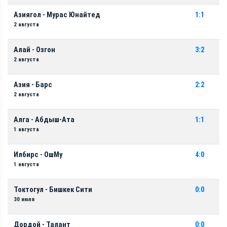
Азиягол - Мурас Юнайтед
1:1
2 августа
Алай - Озгон
3:2
2 августа
Азия - Барс
2:2
2 августа
Алга - Абдыш-Ата
1:1
1 августа
Илбирс - ОшМу
4:0
1 августа
Токтогул - Бишкек Сити
0:0
30 июля
Дордой - Талант
0:0