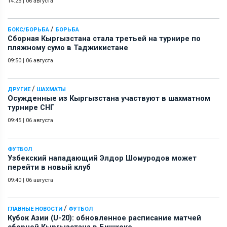
14:25
|
06 августа
/
БОКС/БОРЬБА
БОРЬБА
Сборная Кыргызстана стала третьей на турнире по
пляжному сумо в Таджикистане
09:50
|
06 августа
/
ДРУГИЕ
ШАХМАТЫ
Осужденные из Кыргызстана участвуют в шахматном
турнире СНГ
09:45
|
06 августа
ФУТБОЛ
Узбекский нападающий Элдор Шомуродов может
перейти в новый клуб
09:40
|
06 августа
/
ГЛАВНЫЕ НОВОСТИ
ФУТБОЛ
Кубок Азии (U-20): обновленное расписание матчей