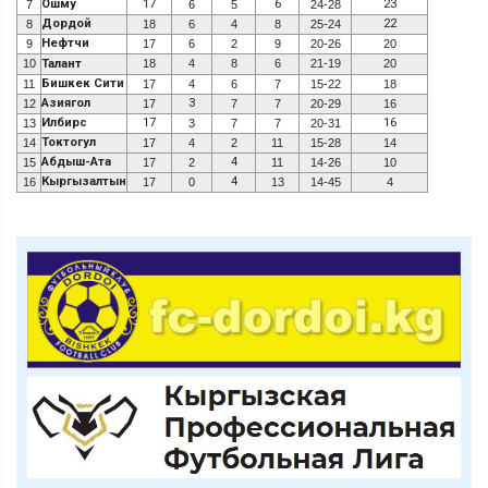
Ошму
17
6
23
7
6
5
24-28
Дордой
22
8
18
6
4
8
25-24
Нефтчи
9
17
6
2
9
20-26
20
10
Талант
18
4
8
6
21-19
20
Бишкек Сити
11
17
4
6
7
15-22
18
Азиягол
3
12
17
7
7
20-29
16
Илбирс
17
16
13
3
7
7
20-31
Токтогул
14
17
4
2
11
15-28
14
Абдыш-Ата
4
15
17
2
11
14-26
10
Кыргызалтын
4
16
17
0
13
14-45
4