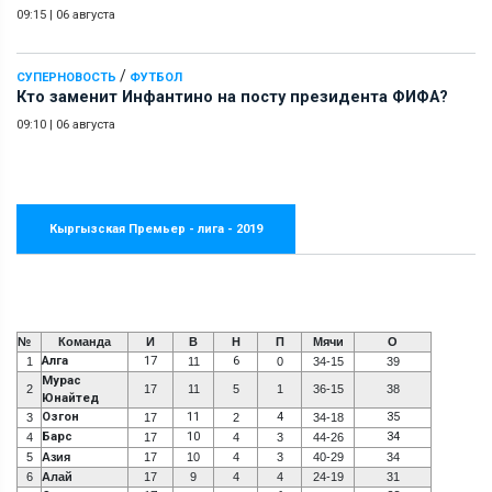
09:15
|
06 августа
/
СУПЕРНОВОСТЬ
ФУТБОЛ
Кто заменит Инфантино на посту президента ФИФА?
09:10
|
06 августа
Кыргызская Премьер - лига - 2019
№
Команда
И
В
Н
П
Мячи
О
Алга
17
6
1
11
0
34-15
39
Мурас
2
17
11
5
1
36-15
38
Юнайтед
Озгон
11
4
35
3
17
2
34-18
Барс
10
34
4
17
4
3
44-26
5
Азия
17
10
4
3
40-29
34
6
Алай
17
9
4
4
24-19
31