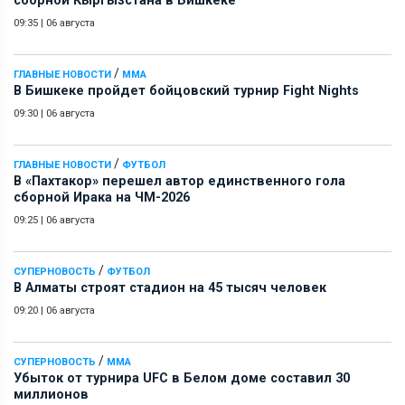
сборной Кыргызстана в Бишкеке
09:35
|
06 августа
/
ГЛАВНЫЕ НОВОСТИ
ММА
В Бишкеке пройдет бойцовский турнир Fight Nights
09:30
|
06 августа
/
ГЛАВНЫЕ НОВОСТИ
ФУТБОЛ
В «Пахтакор» перешел автор единственного гола
сборной Ирака на ЧМ-2026
09:25
|
06 августа
/
СУПЕРНОВОСТЬ
ФУТБОЛ
В Алматы строят стадион на 45 тысяч человек
09:20
|
06 августа
/
СУПЕРНОВОСТЬ
ММА
Убыток от турнира UFC в Белом доме составил 30
миллионов