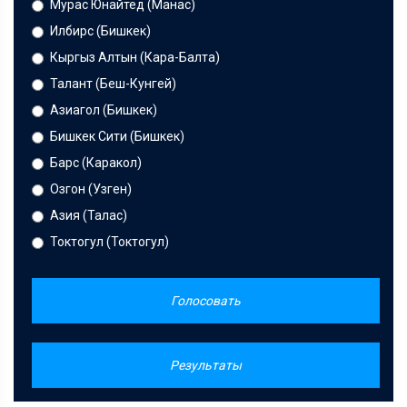
Мурас Юнайтед (Манас)
Илбирс (Бишкек)
Кыргыз Алтын (Кара-Балта)
Талант (Беш-Кунгей)
Азиагол (Бишкек)
Бишкек Сити (Бишкек)
Барс (Каракол)
Озгон (Узген)
Азия (Талас)
Токтогул (Токтогул)
Голосовать
Результаты