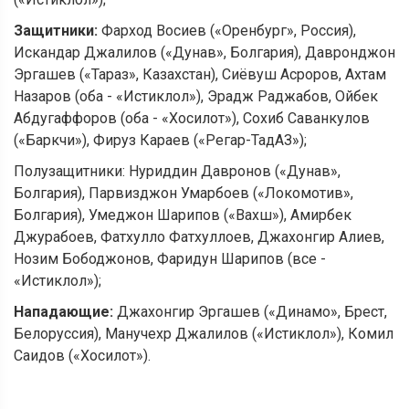
Защитники:
Фарход Восиев («Оренбург», Россия),
Искандар Джалилов («Дунав», Болгария), Давронджон
Эргашев («Тараз», Казахстан), Сиёвуш Асроров, Ахтам
Назаров (оба - «Истиклол»), Эрадж Раджабов, Ойбек
Абдугаффоров (оба - «Хосилот»), Сохиб Саванкулов
(«Баркчи»), Фируз Караев («Регар-ТадАЗ»);
Полузащитники: Нуриддин Давронов («Дунав»,
Болгария), Парвизджон Умарбоев («Локомотив»,
Болгария), Умеджон Шарипов («Вахш»), Амирбек
Джурабоев, Фатхулло Фатхуллоев, Джахонгир Алиев,
Нозим Бободжонов, Фаридун Шарипов (все -
«Истиклол»);
Нападающие:
Джахонгир Эргашев («Динамо», Брест,
Белоруссия), Манучехр Джалилов («Истиклол»), Комил
Саидов («Хосилот»).