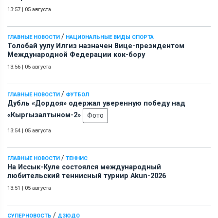
13:57
|
05 августа
/
ГЛАВНЫЕ НОВОСТИ
НАЦИОНАЛЬНЫЕ ВИДЫ СПОРТА
Толобай уулу Илгиз назначен Вице-президентом
Международной Федерации кок-бору
13:56
|
05 августа
/
ГЛАВНЫЕ НОВОСТИ
ФУТБОЛ
Дубль «Дордоя» одержал уверенную победу над
«Кыргызалтыном-2»
Фото
13:54
|
05 августа
/
ГЛАВНЫЕ НОВОСТИ
ТЕННИС
На Иссык-Куле состоялся международный
любительский теннисный турнир Akun-2026
13:51
|
05 августа
/
СУПЕРНОВОСТЬ
ДЗЮДО