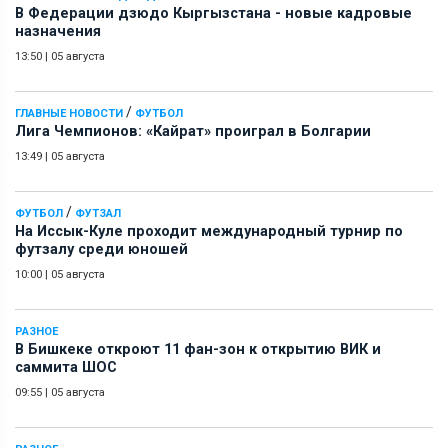
В Федерации дзюдо Кыргызстана - новые кадровые
назначения
13:50
|
05 августа
/
ГЛАВНЫЕ НОВОСТИ
ФУТБОЛ
Лига Чемпионов: «Кайрат» проиграл в Болгарии
13:49
|
05 августа
/
ФУТБОЛ
ФУТЗАЛ
На Иссык-Куле проходит международный турнир по
футзалу среди юношей
10:00
|
05 августа
РАЗНОЕ
В Бишкеке откроют 11 фан-зон к открытию ВИК и
саммита ШОС
09:55
|
05 августа