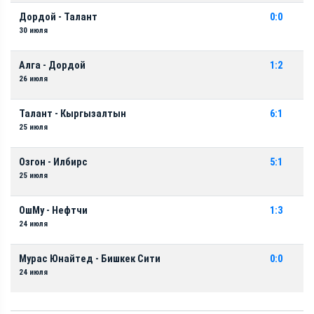
Дордой - Талант
0:0
30 июля
Алга - Дордой
1:2
26 июля
Талант - Кыргызалтын
6:1
25 июля
Озгон - Илбирс
5:1
25 июля
ОшМу - Нефтчи
1:3
24 июля
Мурас Юнайтед - Бишкек Сити
0:0
24 июля