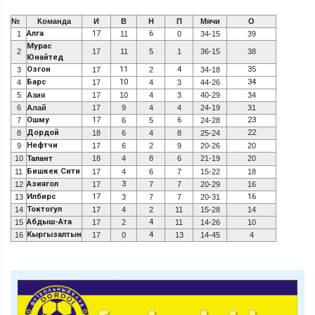
№
Команда
И
В
Н
П
Мячи
О
Алга
17
6
1
11
0
34-15
39
Мурас
2
17
11
5
1
36-15
38
Юнайтед
Озгон
11
4
35
3
17
2
34-18
Барс
10
34
4
17
4
3
44-26
5
Азия
17
10
4
3
40-29
34
6
Алай
17
9
4
4
24-19
31
Ошму
17
6
23
7
6
5
24-28
Дордой
22
8
18
6
4
8
25-24
Нефтчи
9
17
6
2
9
20-26
20
10
Талант
18
4
8
6
21-19
20
Бишкек Сити
11
17
4
6
7
15-22
18
Азиягол
3
12
17
7
7
20-29
16
Илбирс
17
16
13
3
7
7
20-31
Токтогул
14
17
4
2
11
15-28
14
Абдыш-Ата
4
15
17
2
11
14-26
10
Кыргызалтын
4
16
17
0
13
14-45
4