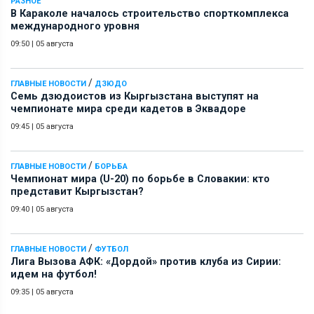
РАЗНОЕ
В Караколе началось строительство спорткомплекса
международного уровня
09:50
|
05 августа
/
ГЛАВНЫЕ НОВОСТИ
ДЗЮДО
Семь дзюдоистов из Кыргызстана выступят на
чемпионате мира среди кадетов в Эквадоре
09:45
|
05 августа
/
ГЛАВНЫЕ НОВОСТИ
БОРЬБА
Чемпионат мира (U-20) по борьбе в Словакии: кто
представит Кыргызстан?
09:40
|
05 августа
/
ГЛАВНЫЕ НОВОСТИ
ФУТБОЛ
Лига Вызова АФК: «Дордой» против клуба из Сирии:
идем на футбол!
09:35
|
05 августа