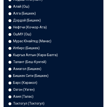
Алай (Ош)
Алга (Бишкек)
Дордой (Бишкек)
Нефтчи (Кочкор-Ата)
ОшМУ (Ош)
Мурас Юнайтед (Манас)
Илбирс (Бишкек)
Кыргыз Алтын (Кара-Балта)
Талант (Беш-Кунгей)
Азиагол (Бишкек)
Бишкек Сити (Бишкек)
Барс (Каракол)
Озгон (Узген)
Азия (Талас)
Токтогул (Токтогул)