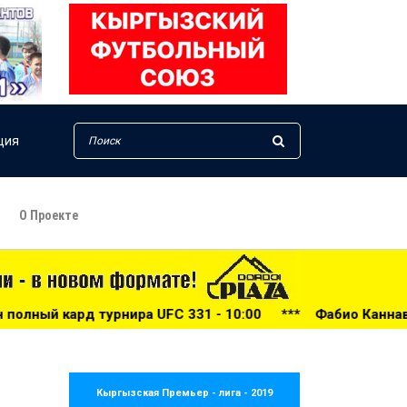
ция
О Проекте
 UFC 331 - 10:00
***
Фабио Каннаваро пожаловался на «
Кыргызская Премьер - лига - 2019