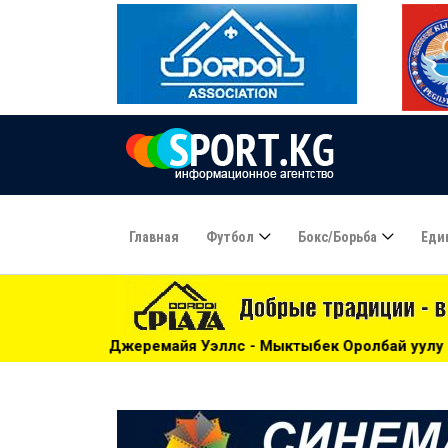
Главная
Футбол
Бокс/борьба
Еди
айя Уэллс - Мыктыбек Оролбай уулу и другие бои турнира 