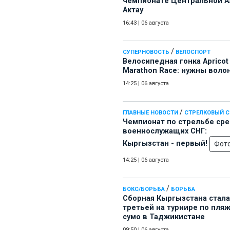
чемпионате Центральной А
Актау
16:43
|
06 августа
/
СУПЕРНОВОСТЬ
ВЕЛОСПОРТ
Велосипедная гонка Apricot
Marathon Race: нужны воло
14:25
|
06 августа
/
ГЛАВНЫЕ НОВОСТИ
СТРЕЛКОВЫЙ 
Чемпионат по стрельбе ср
военнослужащих СНГ:
Кыргызстан - первый!
Фот
14:25
|
06 августа
/
БОКС/БОРЬБА
БОРЬБА
Сборная Кыргызстана стала
третьей на турнире по пля
сумо в Таджикистане
09:50
|
06 августа