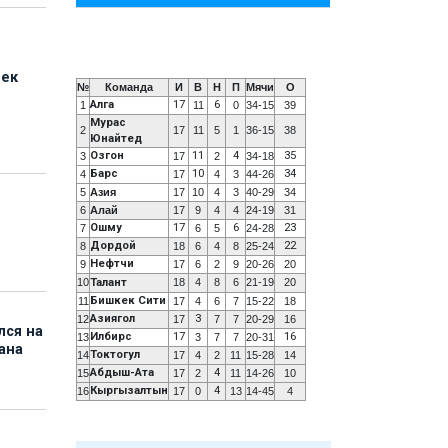
бек
№
Команда
И
В
Н
П
Мячи
О
Алга
17
6
1
11
0
34-15
39
Мурас
2
17
11
5
1
36-15
38
Юнайтед
Озгон
11
4
35
3
17
2
34-18
Барс
10
34
4
17
4
3
44-26
5
Азия
17
10
4
3
40-29
34
6
Алай
17
9
4
4
24-19
31
Ошму
17
6
23
7
6
5
24-28
Дордой
22
8
18
6
4
8
25-24
Нефтчи
9
17
6
2
9
20-26
20
10
Талант
18
4
8
6
21-19
20
Бишкек Сити
11
17
4
6
7
15-22
18
Азиягол
3
12
17
7
7
20-29
16
лся на
Илбирс
17
16
13
3
7
7
20-31
ана
Токтогул
14
17
4
2
11
15-28
14
Абдыш-Ата
4
15
17
2
11
14-26
10
Кыргызалтын
4
16
17
0
13
14-45
4