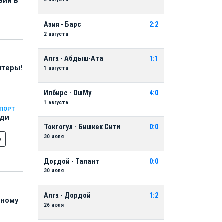
зии в
Азия - Барс
2:2
2 августа
Алга - Абдыш-Ата
1:1
нтеры!
1 августа
Илбирс - ОшМу
4:0
1 августа
СПОРТ
еди
Токтогул - Бишкек Сити
0:0
30 июля
о
Дордой - Талант
0:0
30 июля
Алга - Дордой
1:2
жному
26 июля