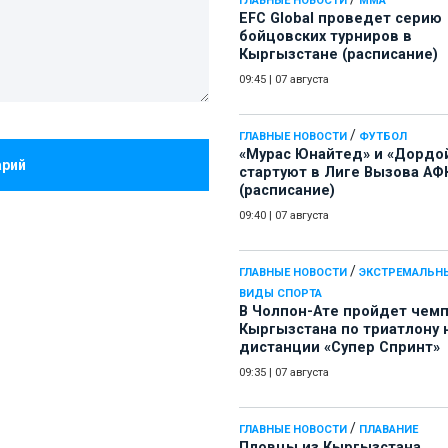
ГЛАВНЫЕ НОВОСТИ
ММА
EFC Global проведет серию
бойцовских турниров в
Кыргызстане (расписание)
09:45
|
07 августа
/
ГЛАВНЫЕ НОВОСТИ
ФУТБОЛ
«Мурас Юнайтед» и «Дордо
арий
стартуют в Лиге Вызова АФ
(расписание)
09:40
|
07 августа
/
ГЛАВНЫЕ НОВОСТИ
ЭКСТРЕМАЛЬН
ВИДЫ СПОРТА
В Чолпон-Ате пройдет чем
Кыргызстана по триатлону 
дистанции «Супер Спринт»
09:35
|
07 августа
/
ГЛАВНЫЕ НОВОСТИ
ПЛАВАНИЕ
Пловцы из Кыргызстана