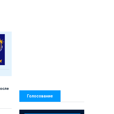
после
Голосование