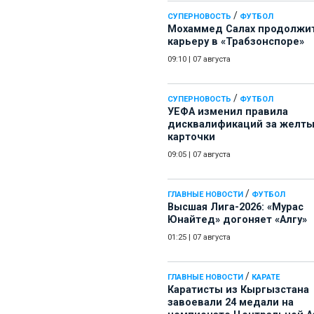
/
СУПЕРНОВОСТЬ
ФУТБОЛ
Мохаммед Салах продолжи
карьеру в «Трабзонспоре»
09:10
|
07 августа
/
СУПЕРНОВОСТЬ
ФУТБОЛ
УЕФА изменил правила
дисквалификаций за желт
карточки
09:05
|
07 августа
/
ГЛАВНЫЕ НОВОСТИ
ФУТБОЛ
Высшая Лига-2026: «Мурас
Юнайтед» догоняет «Алгу»
01:25
|
07 августа
/
ГЛАВНЫЕ НОВОСТИ
КАРАТЕ
Каратисты из Кыргызстана
завоевали 24 медали на