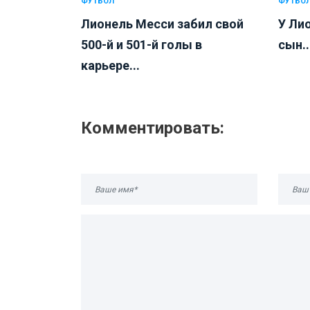
ФУТБОЛ
ФУТБО
Лионель Месси забил свой
У Ли
500-й и 501-й голы в
сын..
карьере...
Комментировать: