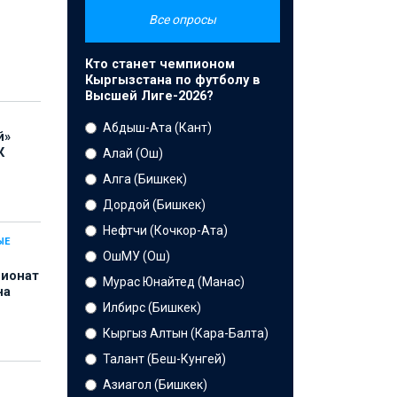
Все опросы
Кто станет чемпионом
Кыргызстана по футболу в
Высшей Лиге-2026?
Абдыш-Ата (Кант)
й»
К
Алай (Ош)
Алга (Бишкек)
Дордой (Бишкек)
Нефтчи (Кочкор-Ата)
ЫЕ
ОшМУ (Ош)
пионат
Мурас Юнайтед (Манас)
на
Илбирс (Бишкек)
Кыргыз Алтын (Кара-Балта)
Талант (Беш-Кунгей)
Азиагол (Бишкек)