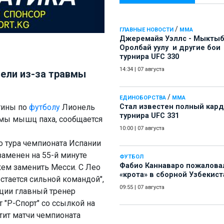
/
ГЛАВНЫЕ НОВОСТИ
ММА
Джеремайя Уэллс - Мыкты
Оролбай уулу и другие бои
турнира UFC 330
14:34
|
07 августа
дели из-за травмы
/
ЕДИНОБОРСТВА
ММА
тины по
футболу
Лионель
Стал известен полный кард
турнира UFC 331
вмы мышц паха, сообщается
10:00
|
07 августа
о тура чемпионата Испании
 заменен на 55-й минуте
ФУТБОЛ
Фабио Каннаваро пожалова
кем заменить Месси. С Лео
«крота» в сборной Узбекист
остается сильной командой",
09:55
|
07 августа
нции главный тренер
 "Р-Спорт" со ссылкой на
тит матчи чемпионата