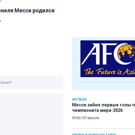
Л
онеля Месси родился
.
ФУТБОЛ
Месси забил первые голы 
чемпионата мира-2026
09:50
|
07 августа
/