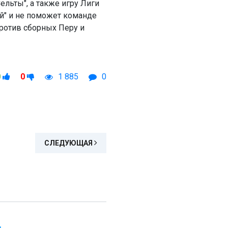
ельты", а также игру Лиги
й" и не поможет команде
ротив сборных Перу и
0
0
1 885
0
СЛЕДУЮЩАЯ