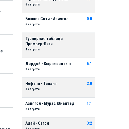
6 августа
т
Бишкек Сити - Азиягол
0:0
6 августа
Турнирная таблица
Премьер-Лиги
4 августа
ые
Дордой - Кыргызалтын
5:1
3 августа
Нефтчи - Талант
2:0
3 августа
Азиягол - Мурас Юнайтед
1:1
2 августа
Алай - Озгон
3:2
2 августа