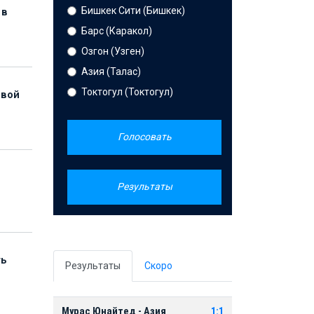
Бишкек Сити (Бишкек)
 в
Барс (Каракол)
Озгон (Узген)
Азия (Талас)
Токтогул (Токтогул)
рвой
Голосовать
Результаты
ть
Результаты
Скоро
Мурас Юнайтед - Азия
1:1