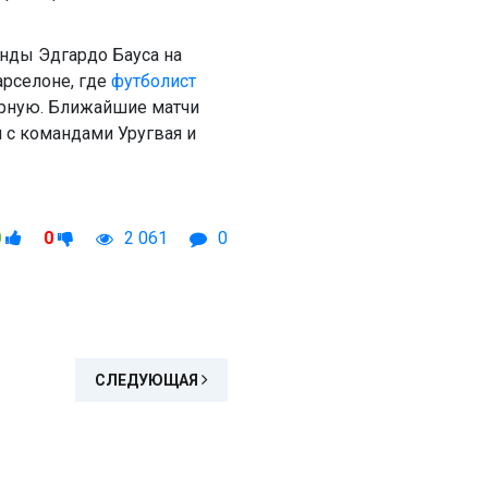
нды Эдгардо Бауса на
арселоне, где
футболист
борную. Ближайшие матчи
я с командами Уругвая и
0
0
2 061
0
СЛЕДУЮЩАЯ