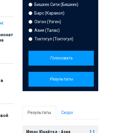
Бишкек Сити (Бишкек)
Барс (Каракол)
Озгон (Узген)
ЫЕ
Азия (Талас)
пионат
Токтогул (Токтогул)
на
Голосовать
Результаты
 в
Результаты
Скоро
рвой
Мурас Юнайтед - Азия
1:1