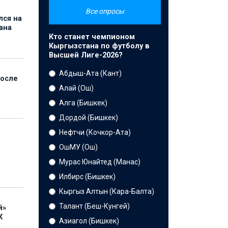
Все опросы
лся на
ана
Кто станет чемпионом
Кыргызстана по футболу в
Высшей Лиге-2026?
Абдыш-Ата (Кант)
после
Алай (Ош)
Алга (Бишкек)
Дордой (Бишкек)
Нефтчи (Кочкор-Ата)
ОшМУ (Ош)
Мурас Юнайтед (Манас)
Илбирс (Бишкек)
Кыргыз Алтын (Кара-Балта)
Талант (Беш-Кунгей)
й»
К
Азиагол (Бишкек)