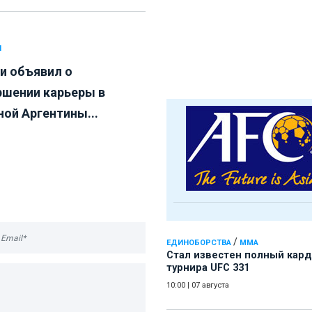
Л
и объявил о
ршении карьеры в
ной Аргентины...
/
ЕДИНОБОРСТВА
ММА
Стал известен полный кард
турнира UFC 331
10:00
|
07 августа