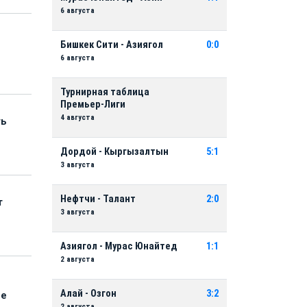
6 августа
Бишкек Сити - Азиягол
0:0
6 августа
Турнирная таблица
Премьер-Лиги
4 августа
ть
Дордой - Кыргызалтын
5:1
3 августа
Нефтчи - Талант
2:0
т
3 августа
Азиягол - Мурас Юнайтед
1:1
2 августа
Алай - Озгон
3:2
ые
2 августа