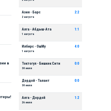
Азия - Барс
2:2
2 августа
Алга - Абдыш-Ата
1:1
1 августа
Илбирс - ОшМу
4:0
1 августа
зии в
Токтогул - Бишкек Сити
0:0
30 июля
Дордой - Талант
0:0
30 июля
нтеры!
Алга - Дордой
1:2
26 июля