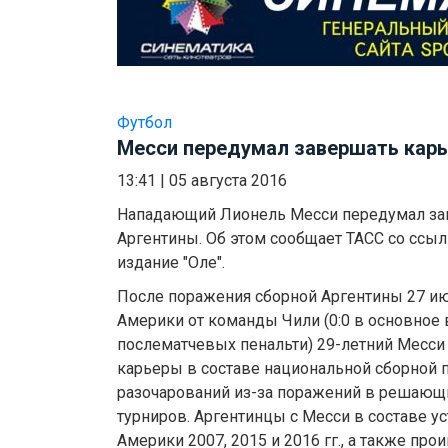
Футбол
Месси передумал завершать карь
13:41
|
05 августа 2016
Нападающий Лионель Месси передумал зав
Аргентины. Об этом сообщает ТАСС со ссыл
издание "Оле".
После поражения сборной Аргентины 27 ию
Америки от команды Чили (0:0 в основное в
послематчевых пенальти) 29-летний Месси
карьеры в составе национальной сборной 
разочарований из-за поражений в решающ
турниров. Аргентинцы с Месси в составе у
Америки 2007, 2015 и 2016 гг., а также пр