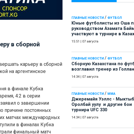
/
ГЛАВНЫЕ НОВОСТИ
ФУТБОЛ
Юные футболисты из Оша 
руководством Азамата Бай
участвуют в турнире в Каза
15:51
|
07 августа
еру в сборной
/
ГЛАВНЫЕ НОВОСТИ
ФУТБОЛ
ершать карьеру в сборной
Сборную Казахстана по фут
возглавил тренер из Голла
кой на аргентинское
14:34
|
07 августа
ня в финале Кубка
/
ГЛАВНЫЕ НОВОСТИ
ММА
ремя, 4:2 в серии
Джеремайя Уэллс - Мыкты
 заявил о завершении
Оролбай уулу и другие бои
по причине постоянных
турнира UFC 330
их матчах международных
14:34
|
07 августа
ступили в финалах Кубка
оиграли финальный матч