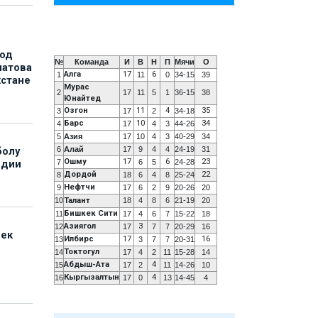
под
№
Команда
И
В
Н
П
Мячи
О
матова
Алга
17
6
1
11
0
34-15
39
хстане
Мурас
2
17
11
5
1
36-15
38
Юнайтед
Озгон
11
4
35
3
17
2
34-18
Барс
10
34
4
17
4
3
44-26
5
Азия
17
10
4
3
40-29
34
6
Алай
17
9
4
4
24-19
31
болу
Ошму
17
6
23
7
6
5
24-28
ндии
Дордой
22
8
18
6
4
8
25-24
Нефтчи
9
17
6
2
9
20-26
20
10
Талант
18
4
8
6
21-19
20
Бишкек Сити
11
17
4
6
7
15-22
18
Азиягол
3
12
17
7
7
20-29
16
бек
Илбирс
17
16
13
3
7
7
20-31
Токтогул
14
17
4
2
11
15-28
14
Абдыш-Ата
4
15
17
2
11
14-26
10
Кыргызалтын
4
16
17
0
13
14-45
4