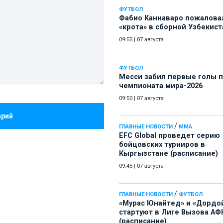
ФУТБОЛ
Фабио Каннаваро пожалова
«крота» в сборной Узбекист
09:55
|
07 августа
ФУТБОЛ
Месси забил первые голы 
чемпионата мира-2026
09:50
|
07 августа
арий
/
ГЛАВНЫЕ НОВОСТИ
ММА
EFC Global проведет серию
бойцовских турниров в
Кыргызстане (расписание)
09:45
|
07 августа
/
ГЛАВНЫЕ НОВОСТИ
ФУТБОЛ
«Мурас Юнайтед» и «Дордо
стартуют в Лиге Вызова АФ
(расписание)