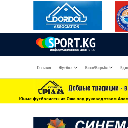
Главная
Футбол
Бокс/борьба
Еди
ы из Оша под руководством Азамата Байматова участвуют 