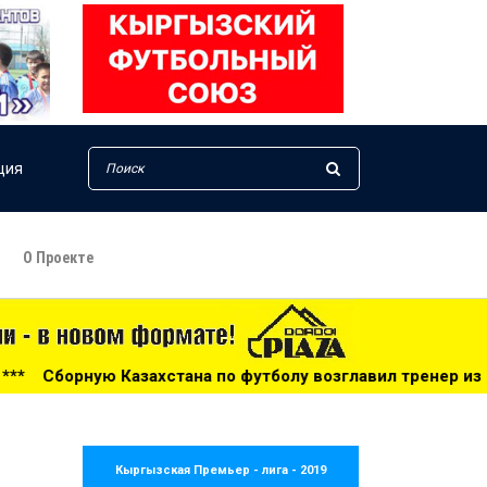
ция
О Проекте
а по футболу возглавил тренер из Голландии - 14:34
**
Кыргызская Премьер - лига - 2019