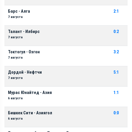
Барс - Алга
2:1
7 августа
Талант - Илбирс
0:2
7 августа
Токтогул - Озгон
3:2
7 августа
Дордой - Нефтчи
5:1
7 августа
Мурас Юнайтед - Азия
1:1
6 августа
Бишкек Сити - Азиягол
0:0
6 августа