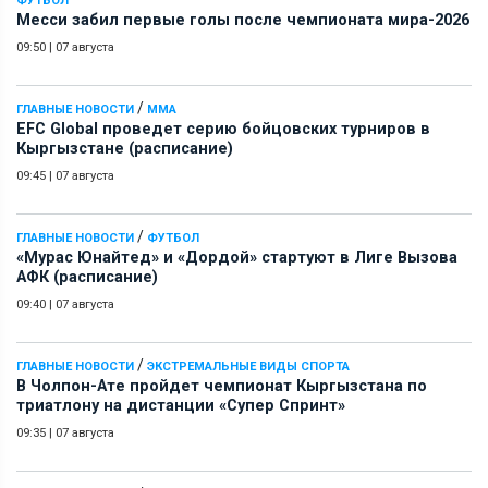
ФУТБОЛ
Месси забил первые голы после чемпионата мира-2026
09:50
|
07 августа
/
ГЛАВНЫЕ НОВОСТИ
ММА
EFC Global проведет серию бойцовских турниров в
Кыргызстане (расписание)
09:45
|
07 августа
/
ГЛАВНЫЕ НОВОСТИ
ФУТБОЛ
«Мурас Юнайтед» и «Дордой» стартуют в Лиге Вызова
АФК (расписание)
09:40
|
07 августа
/
ГЛАВНЫЕ НОВОСТИ
ЭКСТРЕМАЛЬНЫЕ ВИДЫ СПОРТА
В Чолпон-Ате пройдет чемпионат Кыргызстана по
триатлону на дистанции «Супер Спринт»
09:35
|
07 августа