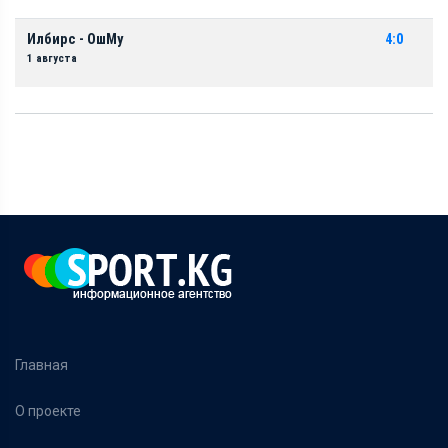
Илбирс - ОшМу
4:0
1 августа
Главная
О проекте