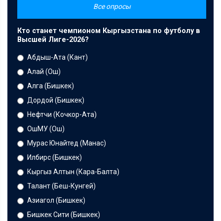
Все опросы
Кто станет чемпионом Кыргызстана по футболу в
Высшей Лиге-2026?
Абдыш-Ата (Кант)
Алай (Ош)
Алга (Бишкек)
Дордой (Бишкек)
Нефтчи (Кочкор-Ата)
ОшМУ (Ош)
Мурас Юнайтед (Манас)
Илбирс (Бишкек)
Кыргыз Алтын (Кара-Балта)
Талант (Беш-Кунгей)
Азиагол (Бишкек)
Бишкек Сити (Бишкек)