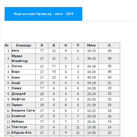
Кыргызская Премьер - лига - 2019
№
Команда
И
В
Н
П
Мячи
О
Алга
17
6
1
11
0
34-15
39
Мурас
2
17
11
5
1
36-15
38
Юнайтед
Озгон
11
4
35
3
17
2
34-18
Барс
10
34
4
17
4
3
44-26
5
Азия
17
10
4
3
40-29
34
6
Алай
17
9
4
4
24-19
31
Ошму
17
6
23
7
6
5
24-28
Дордой
22
8
18
6
4
8
25-24
Нефтчи
9
17
6
2
9
20-26
20
10
Талант
18
4
8
6
21-19
20
Бишкек Сити
11
17
4
6
7
15-22
18
Азиягол
3
12
17
7
7
20-29
16
Илбирс
17
16
13
3
7
7
20-31
Токтогул
14
17
4
2
11
15-28
14
Абдыш-Ата
4
15
17
2
11
14-26
10