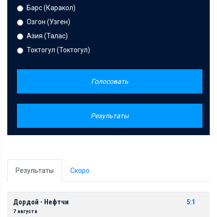
Барс (Каракол)
Озгон (Узген)
Азия (Талас)
Токтогул (Токтогул)
Голосовать
Результаты
Результаты
Скоро
Дордой - Нефтчи
5:1
7 августа