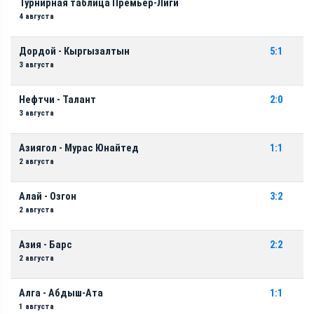
Турнирная таблица Премьер-Лиги
4 августа
Дордой - Кыргызалтын
5:1
3 августа
Нефтчи - Талант
2:0
3 августа
Азиягол - Мурас Юнайтед
1:1
2 августа
Алай - Озгон
3:2
2 августа
Азия - Барс
2:2
2 августа
Алга - Абдыш-Ата
1:1
1 августа