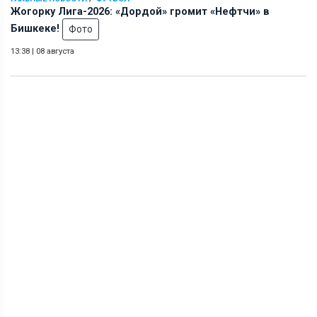
Жогорку Лига-2026: «Дордой» громит «Нефтчи» в
Бишкеке!
Фото
13:38
|
08 августа