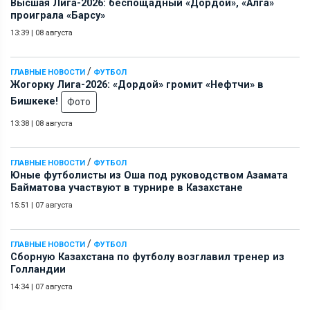
Высшая Лига-2026: беспощадный «Дордой», «Алга»
проиграла «Барсу»
13:39
|
08 августа
/
ГЛАВНЫЕ НОВОСТИ
ФУТБОЛ
Жогорку Лига-2026: «Дордой» громит «Нефтчи» в
Бишкеке!
Фото
13:38
|
08 августа
/
ГЛАВНЫЕ НОВОСТИ
ФУТБОЛ
Юные футболисты из Оша под руководством Азамата
Байматова участвуют в турнире в Казахстане
15:51
|
07 августа
/
ГЛАВНЫЕ НОВОСТИ
ФУТБОЛ
Сборную Казахстана по футболу возглавил тренер из
Голландии
14:34
|
07 августа