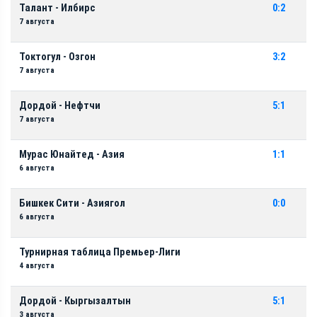
Талант - Илбирс
0:2
7 августа
Токтогул - Озгон
3:2
7 августа
Дордой - Нефтчи
5:1
7 августа
Мурас Юнайтед - Азия
1:1
6 августа
Бишкек Сити - Азиягол
0:0
6 августа
Турнирная таблица Премьер-Лиги
4 августа
Дордой - Кыргызалтын
5:1
3 августа