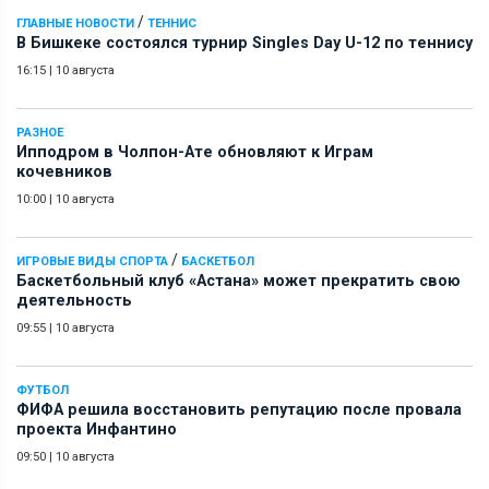
/
ГЛАВНЫЕ НОВОСТИ
ТЕННИС
В Бишкеке состоялся турнир Singles Day U-12 по теннису
16:15
|
10 августа
РАЗНОЕ
Ипподром в Чолпон-Ате обновляют к Играм
кочевников
10:00
|
10 августа
/
ИГРОВЫЕ ВИДЫ СПОРТА
БАСКЕТБОЛ
Баскетбольный клуб «Астана» может прекратить свою
деятельность
09:55
|
10 августа
ФУТБОЛ
ФИФА решила восстановить репутацию после провала
проекта Инфантино
09:50
|
10 августа