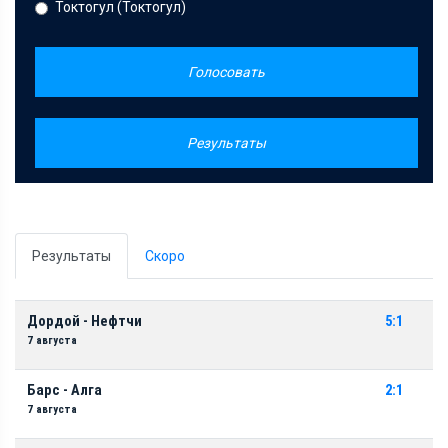
Токтогул (Токтогул)
Голосовать
Результаты
Результаты
Скоро
Дордой - Нефтчи
5:1
7 августа
Барс - Алга
2:1
7 августа