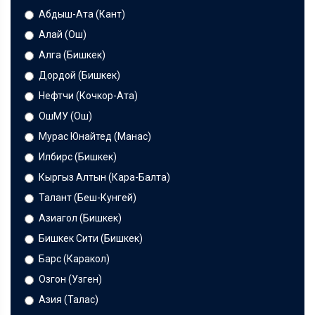
Абдыш-Ата (Кант)
Алай (Ош)
Алга (Бишкек)
Дордой (Бишкек)
Нефтчи (Кочкор-Ата)
ОшМУ (Ош)
Мурас Юнайтед (Манас)
Илбирс (Бишкек)
Кыргыз Алтын (Кара-Балта)
Талант (Беш-Кунгей)
Азиагол (Бишкек)
Бишкек Сити (Бишкек)
Барс (Каракол)
Озгон (Узген)
Азия (Талас)