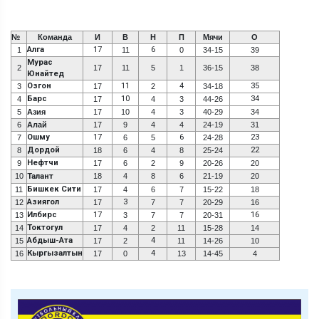
№
Команда
И
В
Н
П
Мячи
О
Алга
17
6
1
11
0
34-15
39
Мурас
2
17
11
5
1
36-15
38
Юнайтед
Озгон
11
4
35
3
17
2
34-18
Барс
10
34
4
17
4
3
44-26
5
Азия
17
10
4
3
40-29
34
6
Алай
17
9
4
4
24-19
31
Ошму
17
6
23
7
6
5
24-28
Дордой
22
8
18
6
4
8
25-24
Нефтчи
9
17
6
2
9
20-26
20
10
Талант
18
4
8
6
21-19
20
Бишкек Сити
11
17
4
6
7
15-22
18
Азиягол
3
12
17
7
7
20-29
16
Илбирс
17
16
13
3
7
7
20-31
Токтогул
14
17
4
2
11
15-28
14
Абдыш-Ата
4
15
17
2
11
14-26
10
Кыргызалтын
4
16
17
0
13
14-45
4