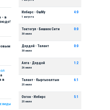
Илбирс - ОшМу
4:0
1 августа
 - в
дзюдо!
Токтогул - Бишкек Сити
0:0
30 июля
Дордой - Талант
0:0
 новым
30 июля
Алга - Дордой
1:2
26 июля
БОЛ
на
а в
Талант - Кыргызалтын
6:1
25 июля
Озгон - Илбирс
5:1
25 июля
Е ВИДЫ