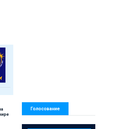
Голосование
на
нире