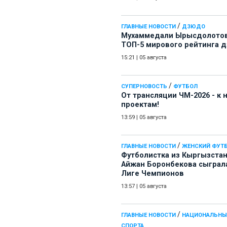
/
ГЛАВНЫЕ НОВОСТИ
ДЗЮДО
Мухаммедали Ырысдолотов
ТОП-5 мирового рейтинга 
15:21
|
05 августа
/
СУПЕРНОВОСТЬ
ФУТБОЛ
От трансляции ЧМ-2026 - к
проектам!
13:59
|
05 августа
/
ГЛАВНЫЕ НОВОСТИ
ЖЕНСКИЙ ФУТ
Футболистка из Кыргызста
Айжан Боронбекова сыграл
Лиге Чемпионов
13:57
|
05 августа
/
ГЛАВНЫЕ НОВОСТИ
НАЦИОНАЛЬНЫ
СПОРТА