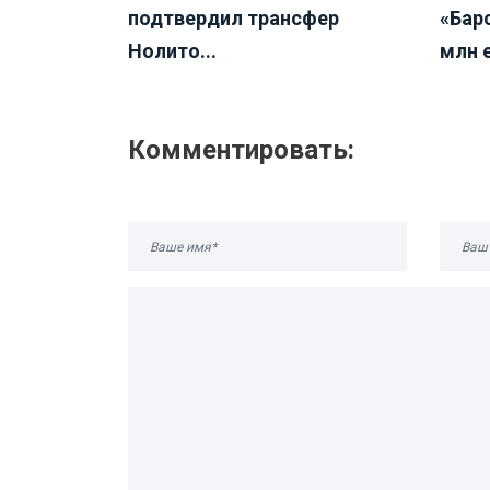
подтвердил трансфер
«Бар
Нолито...
млн е
Комментировать: