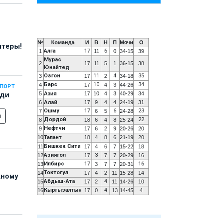
№
Команда
И
В
Н
П
Мячи
О
нтеры!
Алга
17
6
1
11
0
34-15
39
Мурас
2
17
11
5
1
36-15
38
Юнайтед
Озгон
11
4
35
3
17
2
34-18
Барс
10
34
4
17
4
3
44-26
СПОРТ
5
Азия
17
10
4
3
40-29
34
еди
6
Алай
17
9
4
4
24-19
31
Ошму
17
6
23
7
6
5
24-28
о
Дордой
22
8
18
6
4
8
25-24
Нефтчи
9
17
6
2
9
20-26
20
10
Талант
18
4
8
6
21-19
20
Бишкек Сити
11
17
4
6
7
15-22
18
Азиягол
3
12
17
7
7
20-29
16
Илбирс
17
16
13
3
7
7
20-31
Токтогул
14
17
4
2
11
15-28
14
жному
Абдыш-Ата
4
15
17
2
11
14-26
10
Кыргызалтын
4
16
17
0
13
14-45
4