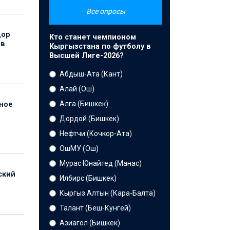
Все опросы
дор
Кто станет чемпионом
 в
Кыргызстана по футболу в
Высшей Лиге-2026?
Абдыш-Ата (Кант)
Алай (Ош)
Алга (Бишкек)
нное
й
Дордой (Бишкек)
Нефтчи (Кочкор-Ата)
ОшМУ (Ош)
Мурас Юнайтед (Манас)
ский
Илбирс (Бишкек)
Кыргыз Алтын (Кара-Балта)
Талант (Беш-Кунгей)
Азиагол (Бишкек)