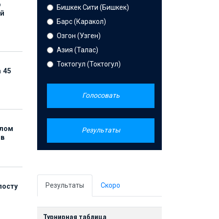
р
Бишкек Сити (Бишкек)
ой
Барс (Каракол)
Озгон (Узген)
Азия (Талас)
Токтогул (Токтогул)
 45
Голосовать
елом
Результаты
ов
Результаты
Скоро
посту
Турнирная таблица