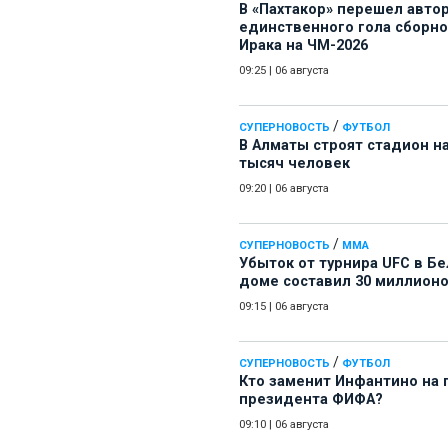
В «Пахтакор» перешел авто
единственного гола сборн
Ирака на ЧМ-2026
09:25
|
06 августа
/
СУПЕРНОВОСТЬ
ФУТБОЛ
В Алматы строят стадион на
тысяч человек
09:20
|
06 августа
/
СУПЕРНОВОСТЬ
ММА
Убыток от турнира UFC в Б
доме составил 30 миллион
09:15
|
06 августа
/
СУПЕРНОВОСТЬ
ФУТБОЛ
Кто заменит Инфантино на 
президента ФИФА?
09:10
|
06 августа