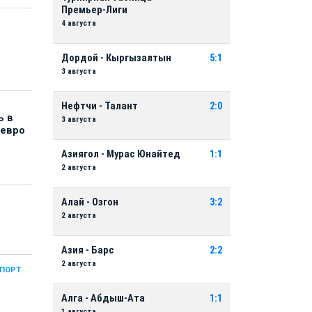
Премьер-Лиги
4 августа
Дордой - Кыргызалтын
5:1
3 августа
Нефтчи - Талант
2:0
ь в
3 августа
 евро
Азиягол - Мурас Юнайтед
1:1
2 августа
Алай - Озгон
3:2
2 августа
Азия - Барс
2:2
2 августа
СПОРТ
Алга - Абдыш-Ата
1:1
1 августа