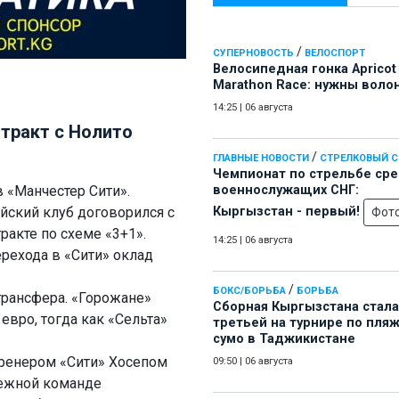
/
СУПЕРНОВОСТЬ
ВЕЛОСПОРТ
Велосипедная гонка Apricot
Marathon Race: нужны воло
14:25
|
06 августа
тракт с Нолито
/
ГЛАВНЫЕ НОВОСТИ
СТРЕЛКОВЫЙ 
Чемпионат по стрельбе ср
 «Манчестер Сити».
военнослужащих СНГ:
ийский клуб договорился с
Кыргызстан - первый!
Фот
ракте по схеме «3+1».
14:25
|
06 августа
перехода в «Сити» оклад
/
БОКС/БОРЬБА
БОРЬБА
трансфера. «Горожане»
Сборная Кыргызстана стала
вро, тогда как «Сельта»
третьей на турнире по пля
сумо в Таджикистане
тренером «Сити» Хосепом
09:50
|
06 августа
дежной команде