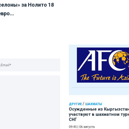
селоны» за Нолито 18
вро...
/
ДРУГИЕ
ШАХМАТЫ
Осужденные из Кыргызста
участвуют в шахматном тур
СНГ
09:45
|
06 августа