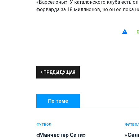
«Барселоны». У каталонского клуба есть о
форварда за 18 миллионов, но он ее пока н
ПРЕДЫДУЩАЯ
По теме
ФУТБОЛ
ФУТБО
«Манчестер Сити»
«Сел