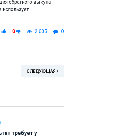
пция обратного выкупа
е использует.
0
0
2 035
0
СЛЕДУЮЩАЯ
Л
ьта» требует у