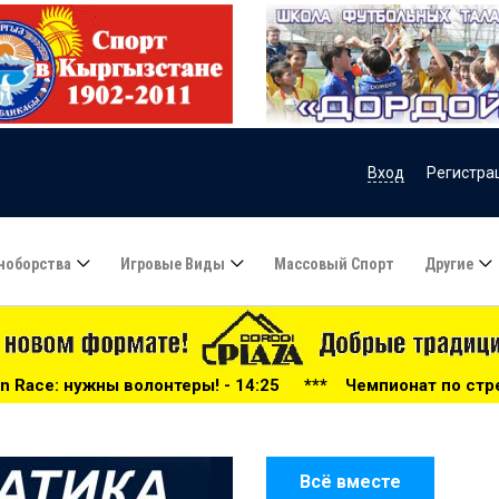
Вход
Регистра
ноборства
Игровые Виды
Массовый Спорт
Другие
еры! - 14:25
***
Чемпионат по стрельбе среди военносл
Всё вместе