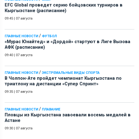
EFC Global проведет серию бойцовских турниров в
Кыргызстане (расписание)
09:45
|
07 августа
/
ГЛАВНЫЕ НОВОСТИ
ФУТБОЛ
«Мурас Юнайтед» и «Дордой» стартуют в Лиге Вызова
АФК (расписание)
09:40
|
07 августа
/
ГЛАВНЫЕ НОВОСТИ
ЭКСТРЕМАЛЬНЫЕ ВИДЫ СПОРТА
В Чолпон-Ате пройдет чемпионат Кыргызстана по
триатлону на дистанции «Супер Спринт»
09:35
|
07 августа
/
ГЛАВНЫЕ НОВОСТИ
ПЛАВАНИЕ
Пловцы из Кыргызстана завоевали восемь медалей в
Астане
09:30
|
07 августа