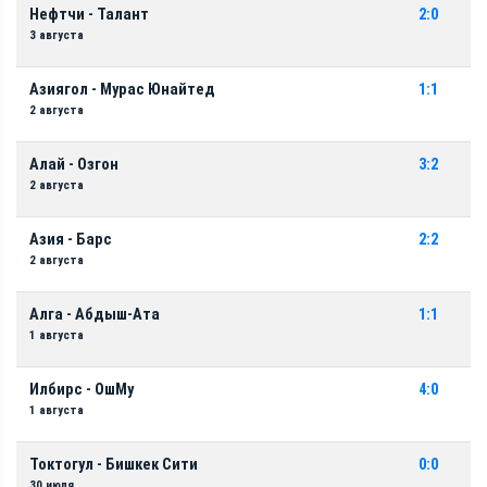
Нефтчи - Талант
2:0
3 августа
Азиягол - Мурас Юнайтед
1:1
2 августа
Алай - Озгон
3:2
2 августа
Азия - Барс
2:2
2 августа
Алга - Абдыш-Ата
1:1
1 августа
Илбирс - ОшМу
4:0
1 августа
Токтогул - Бишкек Сити
0:0
30 июля