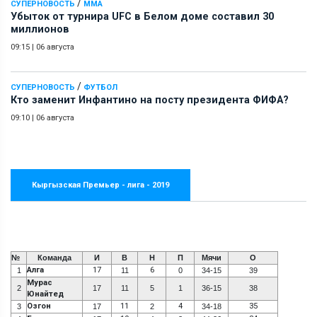
/
СУПЕРНОВОСТЬ
ММА
Убыток от турнира UFC в Белом доме составил 30
миллионов
09:15
|
06 августа
/
СУПЕРНОВОСТЬ
ФУТБОЛ
Кто заменит Инфантино на посту президента ФИФА?
09:10
|
06 августа
Кыргызская Премьер - лига - 2019
№
Команда
И
В
Н
П
Мячи
О
Алга
17
6
1
11
0
34-15
39
Мурас
2
17
11
5
1
36-15
38
Юнайтед
Озгон
11
4
35
3
17
2
34-18