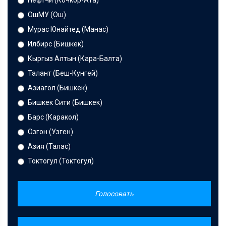
Нефтчи (Кочкор-Ата)
ОшМУ (Ош)
Мурас Юнайтед (Манас)
Илбирс (Бишкек)
Кыргыз Алтын (Кара-Балта)
Талант (Беш-Кунгей)
Азиагол (Бишкек)
Бишкек Сити (Бишкек)
Барс (Каракол)
Озгон (Узген)
Азия (Талас)
Токтогул (Токтогул)
Голосовать