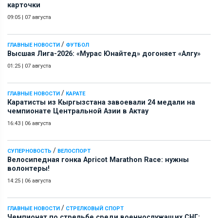
карточки
09:05
|
07 августа
/
ГЛАВНЫЕ НОВОСТИ
ФУТБОЛ
Высшая Лига-2026: «Мурас Юнайтед» догоняет «Алгу»
01:25
|
07 августа
/
ГЛАВНЫЕ НОВОСТИ
КАРАТЕ
Каратисты из Кыргызстана завоевали 24 медали на
чемпионате Центральной Азии в Актау
16:43
|
06 августа
/
СУПЕРНОВОСТЬ
ВЕЛОСПОРТ
Велосипедная гонка Apricot Marathon Race: нужны
волонтеры!
14:25
|
06 августа
/
ГЛАВНЫЕ НОВОСТИ
СТРЕЛКОВЫЙ СПОРТ
Чемпионат по стрельбе среди военнослужащих СНГ: