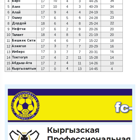
Барс
10
34
4
17
4
3
44-26
5
Азия
17
10
4
3
40-29
34
6
Алай
17
9
4
4
24-19
31
Ошму
17
6
23
7
6
5
24-28
Дордой
22
8
18
6
4
8
25-24
Нефтчи
9
17
6
2
9
20-26
20
10
Талант
18
4
8
6
21-19
20
Бишкек Сити
11
17
4
6
7
15-22
18
Азиягол
3
12
17
7
7
20-29
16
Илбирс
17
16
13
3
7
7
20-31
Токтогул
14
17
4
2
11
15-28
14
Абдыш-Ата
4
15
17
2
11
14-26
10
Кыргызалтын
4
16
17
0
13
14-45
4