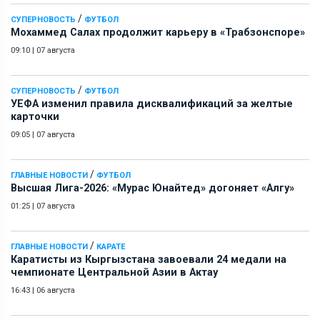
/
СУПЕРНОВОСТЬ
ФУТБОЛ
Мохаммед Салах продолжит карьеру в «Трабзонспоре»
09:10
|
07 августа
/
СУПЕРНОВОСТЬ
ФУТБОЛ
УЕФА изменил правила дисквалификаций за желтые
карточки
09:05
|
07 августа
/
ГЛАВНЫЕ НОВОСТИ
ФУТБОЛ
Высшая Лига-2026: «Мурас Юнайтед» догоняет «Алгу»
01:25
|
07 августа
/
ГЛАВНЫЕ НОВОСТИ
КАРАТЕ
Каратисты из Кыргызстана завоевали 24 медали на
чемпионате Центральной Азии в Актау
16:43
|
06 августа