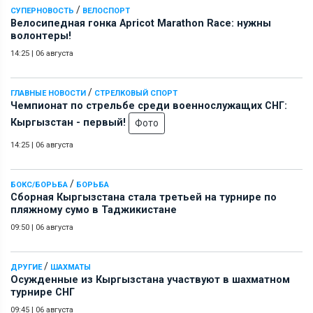
/
СУПЕРНОВОСТЬ
ВЕЛОСПОРТ
Велосипедная гонка Apricot Marathon Race: нужны
волонтеры!
14:25
|
06 августа
/
ГЛАВНЫЕ НОВОСТИ
СТРЕЛКОВЫЙ СПОРТ
Чемпионат по стрельбе среди военнослужащих СНГ:
Кыргызстан - первый!
Фото
14:25
|
06 августа
/
БОКС/БОРЬБА
БОРЬБА
Сборная Кыргызстана стала третьей на турнире по
пляжному сумо в Таджикистане
09:50
|
06 августа
/
ДРУГИЕ
ШАХМАТЫ
Осужденные из Кыргызстана участвуют в шахматном
турнире СНГ
09:45
|
06 августа