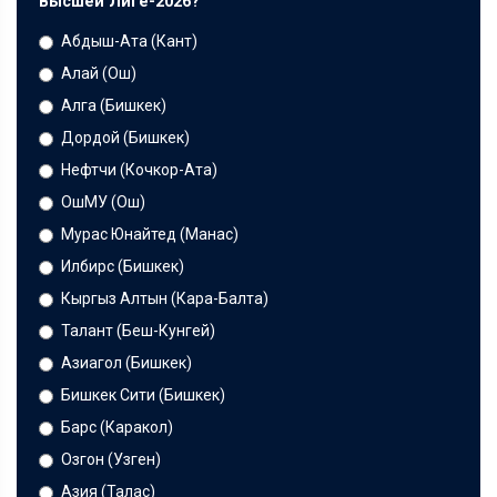
Высшей Лиге-2026?
Абдыш-Ата (Кант)
Алай (Ош)
Алга (Бишкек)
Дордой (Бишкек)
Нефтчи (Кочкор-Ата)
ОшМУ (Ош)
Мурас Юнайтед (Манас)
Илбирс (Бишкек)
Кыргыз Алтын (Кара-Балта)
Талант (Беш-Кунгей)
Азиагол (Бишкек)
Бишкек Сити (Бишкек)
Барс (Каракол)
Озгон (Узген)
Азия (Талас)