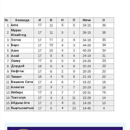
№
Команда
И
В
Н
П
Мячи
О
Алга
17
6
1
11
0
34-15
39
Мурас
2
17
11
5
1
36-15
38
Юнайтед
Озгон
11
4
35
3
17
2
34-18
Барс
10
34
4
17
4
3
44-26
5
Азия
17
10
4
3
40-29
34
6
Алай
17
9
4
4
24-19
31
Ошму
17
6
23
7
6
5
24-28
Дордой
22
8
18
6
4
8
25-24
Нефтчи
9
17
6
2
9
20-26
20
10
Талант
18
4
8
6
21-19
20
Бишкек Сити
11
17
4
6
7
15-22
18
Азиягол
3
12
17
7
7
20-29
16
Илбирс
17
16
13
3
7
7
20-31
Токтогул
14
17
4
2
11
15-28
14
Абдыш-Ата
4
15
17
2
11
14-26
10
Кыргызалтын
4
16
17
0
13
14-45
4