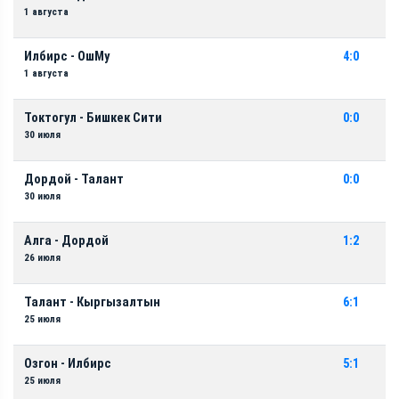
1 августа
Илбирс - ОшМу
4:0
1 августа
Токтогул - Бишкек Сити
0:0
30 июля
Дордой - Талант
0:0
30 июля
Алга - Дордой
1:2
26 июля
Талант - Кыргызалтын
6:1
25 июля
Озгон - Илбирс
5:1
25 июля