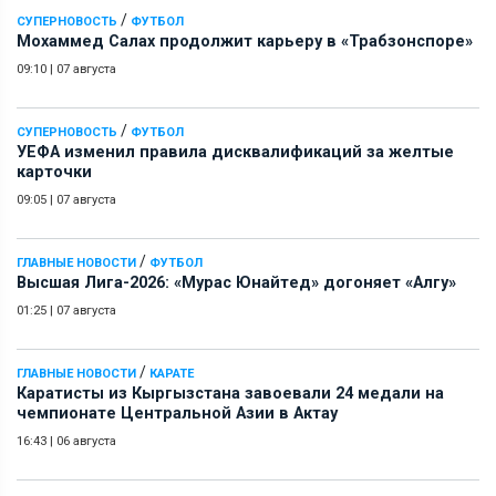
/
СУПЕРНОВОСТЬ
ФУТБОЛ
Мохаммед Салах продолжит карьеру в «Трабзонспоре»
09:10
|
07 августа
/
СУПЕРНОВОСТЬ
ФУТБОЛ
УЕФА изменил правила дисквалификаций за желтые
карточки
09:05
|
07 августа
/
ГЛАВНЫЕ НОВОСТИ
ФУТБОЛ
Высшая Лига-2026: «Мурас Юнайтед» догоняет «Алгу»
01:25
|
07 августа
/
ГЛАВНЫЕ НОВОСТИ
КАРАТЕ
Каратисты из Кыргызстана завоевали 24 медали на
чемпионате Центральной Азии в Актау
16:43
|
06 августа