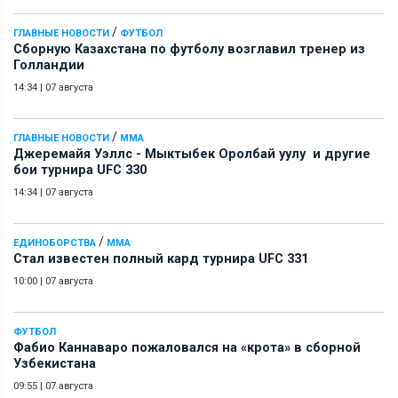
/
ГЛАВНЫЕ НОВОСТИ
ФУТБОЛ
Сборную Казахстана по футболу возглавил тренер из
Голландии
14:34
|
07 августа
/
ГЛАВНЫЕ НОВОСТИ
ММА
Джеремайя Уэллс - Мыктыбек Оролбай уулу и другие
бои турнира UFC 330
14:34
|
07 августа
/
ЕДИНОБОРСТВА
ММА
Стал известен полный кард турнира UFC 331
10:00
|
07 августа
ФУТБОЛ
Фабио Каннаваро пожаловался на «крота» в сборной
Узбекистана
09:55
|
07 августа