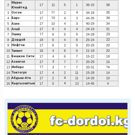
Мурас
2
17
11
5
1
36-15
38
Юнайтед
Озгон
11
4
35
3
17
2
34-18
Барс
10
34
4
17
4
3
44-26
5
Азия
17
10
4
3
40-29
34
6
Алай
17
9
4
4
24-19
31
Ошму
17
6
23
7
6
5
24-28
Дордой
22
8
18
6
4
8
25-24
Нефтчи
9
17
6
2
9
20-26
20
10
Талант
18
4
8
6
21-19
20
Бишкек Сити
11
17
4
6
7
15-22
18
Азиягол
3
12
17
7
7
20-29
16
Илбирс
17
16
13
3
7
7
20-31
Токтогул
14
17
4
2
11
15-28
14
Абдыш-Ата
4
15
17
2
11
14-26
10
Кыргызалтын
4
16
17
0
13
14-45
4