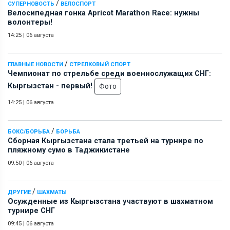
/
СУПЕРНОВОСТЬ
ВЕЛОСПОРТ
Велосипедная гонка Apricot Marathon Race: нужны
волонтеры!
14:25
|
06 августа
/
ГЛАВНЫЕ НОВОСТИ
СТРЕЛКОВЫЙ СПОРТ
Чемпионат по стрельбе среди военнослужащих СНГ:
Кыргызстан - первый!
Фото
14:25
|
06 августа
/
БОКС/БОРЬБА
БОРЬБА
Сборная Кыргызстана стала третьей на турнире по
пляжному сумо в Таджикистане
09:50
|
06 августа
/
ДРУГИЕ
ШАХМАТЫ
Осужденные из Кыргызстана участвуют в шахматном
турнире СНГ
09:45
|
06 августа