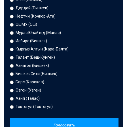
Дордой (Бишкек)
Нефтчи (Кочкор-Ата)
ОшМУ (Ош)
Мурас Юнайтед (Манас)
Илбирс (Бишкек)
Кыргыз Алтын (Кара-Балта)
Талант (Беш-Кунгей)
Азиагол (Бишкек)
Бишкек Сити (Бишкек)
Барс (Каракол)
Озгон (Узген)
Азия (Талас)
Токтогул (Токтогул)
Голосовать