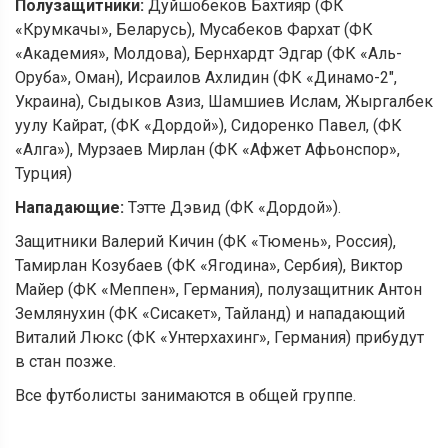
Полузащитники:
Дуйшобеков Бахтияр (ФК
«Крумкачы», Беларусь), Мусабеков Фархат (ФК
«Академия», Молдова), Бернхардт Эдгар (ФК «Аль-
Оруба», Оман), Исраилов Ахлидин (ФК «Динамо-2″,
Украина), Сыдыков Азиз, Шамшиев Ислам, Жыргалбек
уулу Кайрат, (ФК «Дордой»), Сидоренко Павел, (ФК
«Алга»), Мурзаев Мирлан (ФК «Афжет Афьонспор»,
Турция)
Нападающие:
Тэтте Дэвид (ФК «Дордой»).
Защитники Валерий Кичин (ФК «Тюмень», Россия),
Тамирлан Козубаев (ФК «Ягодина», Сербия), Виктор
Майер (ФК «Меппен», Германия), полузащитник Антон
Землянухин (ФК «Сисакет», Тайланд) и нападающий
Виталий Люкс (ФК «Унтерхахинг», Германия) прибудут
в стан позже.
Все футболисты занимаются в общей группе.