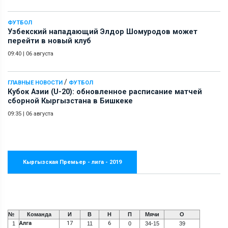
ФУТБОЛ
Узбекский нападающий Элдор Шомуродов может
перейти в новый клуб
09:40
|
06 августа
/
ГЛАВНЫЕ НОВОСТИ
ФУТБОЛ
Кубок Азии (U-20): обновленное расписание матчей
сборной Кыргызстана в Бишкеке
09:35
|
06 августа
Кыргызская Премьер - лига - 2019
№
Команда
И
В
Н
П
Мячи
О
Алга
17
6
1
11
0
34-15
39