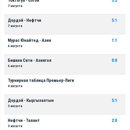
Токтогул - Озгон
3:2
7 августа
Дордой - Нефтчи
5:1
7 августа
Мурас Юнайтед - Азия
1:1
6 августа
Бишкек Сити - Азиягол
0:0
6 августа
Турнирная таблица Премьер-Лиги
4 августа
Дордой - Кыргызалтын
5:1
3 августа
Нефтчи - Талант
2:0
3 августа