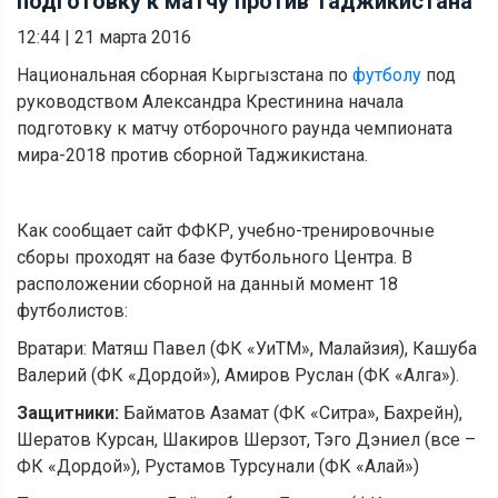
подготовку к матчу против Таджикистана
12:44
|
21 марта 2016
Национальная сборная Кыргызстана по
футболу
под
руководством Александра Крестинина начала
подготовку к матчу отборочного раунда чемпионата
мира-2018 против сборной Таджикистана.
Как сообщает сайт ФФКР, учебно-тренировочные
сборы проходят на базе Футбольного Центра. В
расположении сборной на данный момент 18
футболистов:
Вратари: Матяш Павел (ФК «УиТМ», Малайзия), Кашуба
Валерий (ФК «Дордой»), Амиров Руслан (ФК «Алга»).
Защитники:
Байматов Азамат (ФК «Ситра», Бахрейн),
Шератов Курсан, Шакиров Шерзот, Тэго Дэниел (все –
ФК «Дордой»), Рустамов Турсунали (ФК «Алай»)