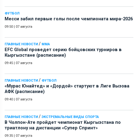
ФУТБОЛ
Месси забил первые голы после чемпионата мира-2026
09:50
|
07 августа
/
ГЛАВНЫЕ НОВОСТИ
ММА
EFC Global проведет серию бойцовских турниров в
Кыргызстане (расписание)
09:45
|
07 августа
/
ГЛАВНЫЕ НОВОСТИ
ФУТБОЛ
«Мурас Юнайтед» и «Дордой» стартуют в Лиге Вызова
АФК (расписание)
09:40
|
07 августа
/
ГЛАВНЫЕ НОВОСТИ
ЭКСТРЕМАЛЬНЫЕ ВИДЫ СПОРТА
В Чолпон-Ате пройдет чемпионат Кыргызстана по
триатлону на дистанции «Супер Спринт»
09:35
|
07 августа