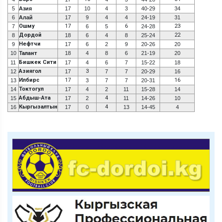
5
Азия
17
10
4
3
40-29
34
6
Алай
17
9
4
4
24-19
31
Ошму
17
6
23
7
6
5
24-28
Дордой
22
8
18
6
4
8
25-24
Нефтчи
9
17
6
2
9
20-26
20
10
Талант
18
4
8
6
21-19
20
Бишкек Сити
11
17
4
6
7
15-22
18
Азиягол
3
12
17
7
7
20-29
16
Илбирс
17
16
13
3
7
7
20-31
Токтогул
14
17
4
2
11
15-28
14
Абдыш-Ата
4
15
17
2
11
14-26
10
Кыргызалтын
4
16
17
0
13
14-45
4