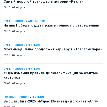
Самый дорогой трансфер в истории «Реала»
09:20
|
07 августа
/
СУПЕРНОВОСТЬ
АЛЬПИНИЗМ
На пик Победы будут пускать только по разрешениям
09:15
|
07 августа
/
СУПЕРНОВОСТЬ
ФУТБОЛ
Мохаммед Салах продолжит карьеру в «Трабзонспоре»
09:10
|
07 августа
/
СУПЕРНОВОСТЬ
ФУТБОЛ
УЕФА изменил правила дисквалификаций за желтые
карточки
09:05
|
07 августа
/
ГЛАВНЫЕ НОВОСТИ
ФУТБОЛ
Высшая Лига-2026: «Мурас Юнайтед» догоняет «Алгу»