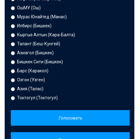
ОшМУ (Ош)
Мурас Юнайтед (Манас)
Илбирс (Бишкек)
Кыргыз Алтын (Кара-Балта)
Талант (Беш-Кунгей)
Азиагол (Бишкек)
Бишкек Сити (Бишкек)
Барс (Каракол)
Озгон (Узген)
Азия (Талас)
Токтогул (Токтогул)
Голосовать