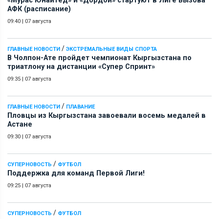
«Мурас Юнайтед» и «Дордой» стартуют в Лиге Вызова
АФК (расписание)
09:40
|
07 августа
/
ГЛАВНЫЕ НОВОСТИ
ЭКСТРЕМАЛЬНЫЕ ВИДЫ СПОРТА
В Чолпон-Ате пройдет чемпионат Кыргызстана по
триатлону на дистанции «Супер Спринт»
09:35
|
07 августа
/
ГЛАВНЫЕ НОВОСТИ
ПЛАВАНИЕ
Пловцы из Кыргызстана завоевали восемь медалей в
Астане
09:30
|
07 августа
/
СУПЕРНОВОСТЬ
ФУТБОЛ
Поддержка для команд Первой Лиги!
09:25
|
07 августа
/
СУПЕРНОВОСТЬ
ФУТБОЛ