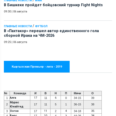
ГЛАВНЫЕ НОВОСТИ
ММА
В Бишкеке пройдет бойцовский турнир Fight Nights
09:30
|
06 августа
/
ГЛАВНЫЕ НОВОСТИ
ФУТБОЛ
В «Пахтакор» перешел автор единственного гола
сборной Ирака на ЧМ-2026
09:25
|
06 августа
Кыргызская Премьер - лига - 2019
№
Команда
И
В
Н
П
Мячи
О
Алга
17
6
1
11
0
34-15
39
Мурас
2
17
11
5
1
36-15
38
Юнайтед
Озгон
11
4
35
3
17
2
34-18
Барс
10
34
4
17
4
3
44-26