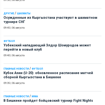
09:50
|
06 августа
/
ДРУГИЕ
ШАХМАТЫ
Осужденные из Кыргызстана участвуют в шахматном
турнире СНГ
09:45
|
06 августа
ФУТБОЛ
Узбекский нападающий Элдор Шомуродов может
перейти в новый клуб
09:40
|
06 августа
/
ГЛАВНЫЕ НОВОСТИ
ФУТБОЛ
Кубок Азии (U-20): обновленное расписание матчей
сборной Кыргызстана в Бишкеке
09:35
|
06 августа
/
ГЛАВНЫЕ НОВОСТИ
ММА
В Бишкеке пройдет бойцовский турнир Fight Nights