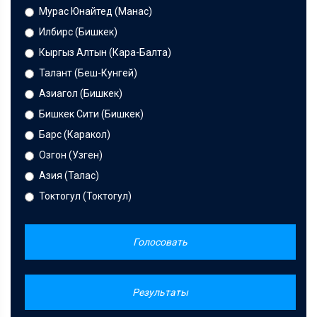
Мурас Юнайтед (Манас)
Илбирс (Бишкек)
Кыргыз Алтын (Кара-Балта)
Талант (Беш-Кунгей)
Азиагол (Бишкек)
Бишкек Сити (Бишкек)
Барс (Каракол)
Озгон (Узген)
Азия (Талас)
Токтогул (Токтогул)
Голосовать
Результаты