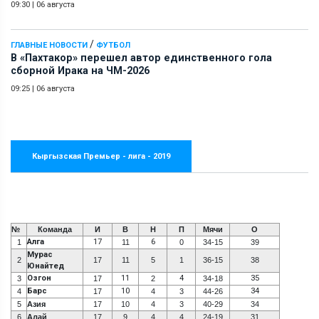
09:30
|
06 августа
/
ГЛАВНЫЕ НОВОСТИ
ФУТБОЛ
В «Пахтакор» перешел автор единственного гола
сборной Ирака на ЧМ-2026
09:25
|
06 августа
Кыргызская Премьер - лига - 2019
№
Команда
И
В
Н
П
Мячи
О
Алга
17
6
1
11
0
34-15
39
Мурас
2
17
11
5
1
36-15
38
Юнайтед
Озгон
11
4
35
3
17
2
34-18
Барс
10
34
4
17
4
3
44-26
5
Азия
17
10
4
3
40-29
34
6
Алай
17
9
4
4
24-19
31