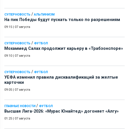
/
СУПЕРНОВОСТЬ
АЛЬПИНИЗМ
На пик Победы будут пускать только по разрешениям
09:15
|
07 августа
/
СУПЕРНОВОСТЬ
ФУТБОЛ
Мохаммед Салах продолжит карьеру в «Трабзонспоре»
09:10
|
07 августа
/
СУПЕРНОВОСТЬ
ФУТБОЛ
УЕФА изменил правила дисквалификаций за желтые
карточки
09:05
|
07 августа
/
ГЛАВНЫЕ НОВОСТИ
ФУТБОЛ
Высшая Лига-2026: «Мурас Юнайтед» догоняет «Алгу»
01:25
|
07 августа