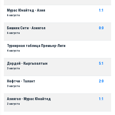
Мурас Юнайтед - Азия
1:1
6 августа
Бишкек Сити - Азиягол
0:0
6 августа
Турнирная таблица Премьер-Лиги
4 августа
Дордой - Кыргызалтын
5:1
3 августа
Нефтчи - Талант
2:0
3 августа
Азиягол - Мурас Юнайтед
1:1
2 августа