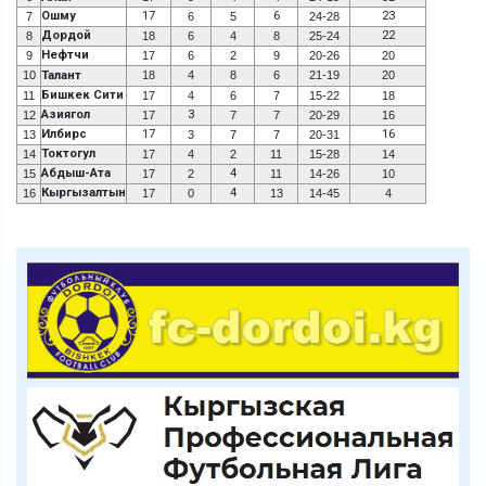
Ошму
17
6
23
7
6
5
24-28
Дордой
22
8
18
6
4
8
25-24
Нефтчи
9
17
6
2
9
20-26
20
10
Талант
18
4
8
6
21-19
20
Бишкек Сити
11
17
4
6
7
15-22
18
Азиягол
3
12
17
7
7
20-29
16
Илбирс
17
16
13
3
7
7
20-31
Токтогул
14
17
4
2
11
15-28
14
Абдыш-Ата
4
15
17
2
11
14-26
10
Кыргызалтын
4
16
17
0
13
14-45
4