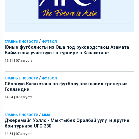
/
ГЛАВНЫЕ НОВОСТИ
ФУТБОЛ
Юные футболисты из Оша под руководством Азамата
Байматова участвуют в турнире в Казахстане
15:51
|
07 августа
/
ГЛАВНЫЕ НОВОСТИ
ФУТБОЛ
Сборную Казахстана по футболу возглавил тренер из
Голландии
14:34
|
07 августа
/
ГЛАВНЫЕ НОВОСТИ
ММА
Джеремайя Уэллс - Мыктыбек Оролбай уулу и другие
бои турнира UFC 330
14:34
|
07 августа