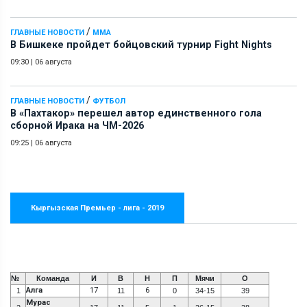
/
ГЛАВНЫЕ НОВОСТИ
ММА
В Бишкеке пройдет бойцовский турнир Fight Nights
09:30
|
06 августа
/
ГЛАВНЫЕ НОВОСТИ
ФУТБОЛ
В «Пахтакор» перешел автор единственного гола
сборной Ирака на ЧМ-2026
09:25
|
06 августа
Кыргызская Премьер - лига - 2019
№
Команда
И
В
Н
П
Мячи
О
Алга
17
6
1
11
0
34-15
39
Мурас