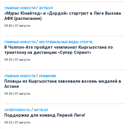
/
ГЛАВНЫЕ НОВОСТИ
ФУТБОЛ
«Мурас Юнайтед» и «Дордой» стартуют в Лиге Вызова
АФК (расписание)
09:40
|
07 августа
/
ГЛАВНЫЕ НОВОСТИ
ЭКСТРЕМАЛЬНЫЕ ВИДЫ СПОРТА
В Чолпон-Ате пройдет чемпионат Кыргызстана по
триатлону на дистанции «Супер Спринт»
09:35
|
07 августа
/
ГЛАВНЫЕ НОВОСТИ
ПЛАВАНИЕ
Пловцы из Кыргызстана завоевали восемь медалей в
Астане
09:30
|
07 августа
/
СУПЕРНОВОСТЬ
ФУТБОЛ
Поддержка для команд Первой Лиги!
09:25
|
07 августа