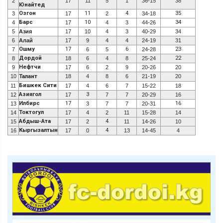
2
17
11
5
1
36-15
38
Юнайтед
Озгон
11
4
35
3
17
2
34-18
Барс
10
34
4
17
4
3
44-26
5
Азия
17
10
4
3
40-29
34
6
Алай
17
9
4
4
24-19
31
Ошму
17
6
23
7
6
5
24-28
Дордой
22
8
18
6
4
8
25-24
Нефтчи
9
17
6
2
9
20-26
20
10
Талант
18
4
8
6
21-19
20
Бишкек Сити
11
17
4
6
7
15-22
18
Азиягол
3
12
17
7
7
20-29
16
Илбирс
17
16
13
3
7
7
20-31
Токтогул
14
17
4
2
11
15-28
14
Абдыш-Ата
4
15
17
2
11
14-26
10
Кыргызалтын
4
16
17
0
13
14-45
4