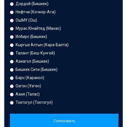
Дордой (Бишкек)
Нефтчи (Кочкор-Ата)
ОшМУ (Ош)
Мурас Юнайтед (Манас)
Илбирс (Бишкек)
Кыргыз Алтын (Кара-Балта)
Талант (Беш-Кунгей)
Азиагол (Бишкек)
Бишкек Сити (Бишкек)
Барс (Каракол)
Озгон (Узген)
Азия (Талас)
Токтогул (Токтогул)
Голосовать