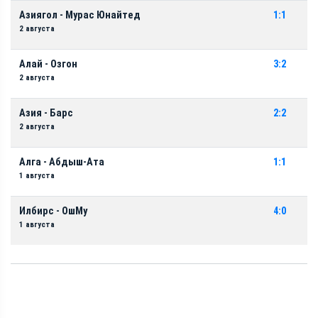
Азиягол - Мурас Юнайтед
1:1
2 августа
Алай - Озгон
3:2
2 августа
Азия - Барс
2:2
2 августа
Алга - Абдыш-Ата
1:1
1 августа
Илбирс - ОшМу
4:0
1 августа