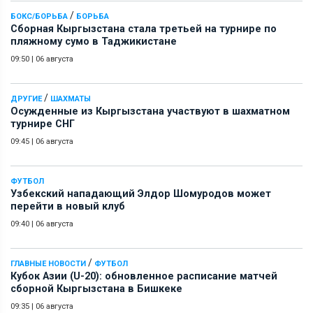
/
БОКС/БОРЬБА
БОРЬБА
Сборная Кыргызстана стала третьей на турнире по
пляжному сумо в Таджикистане
09:50
|
06 августа
/
ДРУГИЕ
ШАХМАТЫ
Осужденные из Кыргызстана участвуют в шахматном
турнире СНГ
09:45
|
06 августа
ФУТБОЛ
Узбекский нападающий Элдор Шомуродов может
перейти в новый клуб
09:40
|
06 августа
/
ГЛАВНЫЕ НОВОСТИ
ФУТБОЛ
Кубок Азии (U-20): обновленное расписание матчей
сборной Кыргызстана в Бишкеке
09:35
|
06 августа