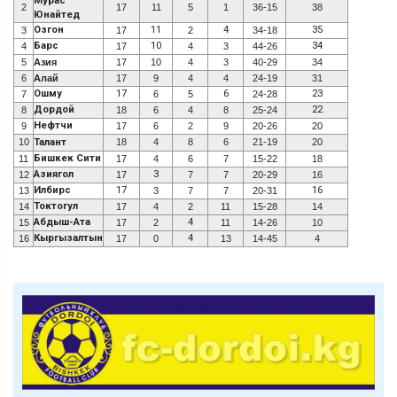
Мурас
2
17
11
5
1
36-15
38
Юнайтед
Озгон
11
4
35
3
17
2
34-18
Барс
10
34
4
17
4
3
44-26
5
Азия
17
10
4
3
40-29
34
6
Алай
17
9
4
4
24-19
31
Ошму
17
6
23
7
6
5
24-28
Дордой
22
8
18
6
4
8
25-24
Нефтчи
9
17
6
2
9
20-26
20
10
Талант
18
4
8
6
21-19
20
Бишкек Сити
11
17
4
6
7
15-22
18
Азиягол
3
12
17
7
7
20-29
16
Илбирс
17
16
13
3
7
7
20-31
Токтогул
14
17
4
2
11
15-28
14
Абдыш-Ата
4
15
17
2
11
14-26
10
Кыргызалтын
4
16
17
0
13
14-45
4