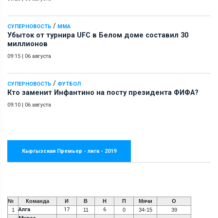
/
СУПЕРНОВОСТЬ
ММА
Убыток от турнира UFC в Белом доме составил 30
миллионов
09:15
|
06 августа
/
СУПЕРНОВОСТЬ
ФУТБОЛ
Кто заменит Инфантино на посту президента ФИФА?
09:10
|
06 августа
Кыргызская Премьер - лига - 2019
№
Команда
И
В
Н
П
Мячи
О
Алга
17
6
1
11
0
34-15
39