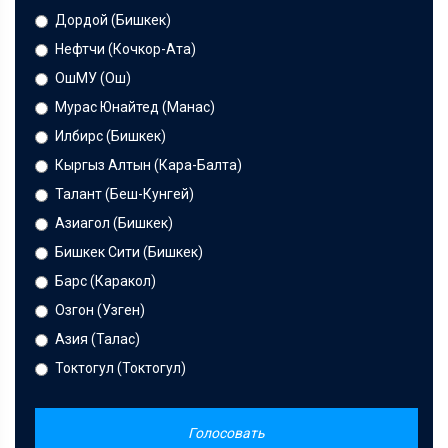
Дордой (Бишкек)
Нефтчи (Кочкор-Ата)
ОшМУ (Ош)
Мурас Юнайтед (Манас)
Илбирс (Бишкек)
Кыргыз Алтын (Кара-Балта)
Талант (Беш-Кунгей)
Азиагол (Бишкек)
Бишкек Сити (Бишкек)
Барс (Каракол)
Озгон (Узген)
Азия (Талас)
Токтогул (Токтогул)
Голосовать