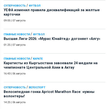
/
СУПЕРНОВОСТЬ
ФУТБОЛ
УЕФА изменил правила дисквалификаций за желтые
карточки
09:05
|
07 августа
/
ГЛАВНЫЕ НОВОСТИ
ФУТБОЛ
Высшая Лига-2026: «Мурас Юнайтед» догоняет «Алгу»
01:25
|
07 августа
/
ГЛАВНЫЕ НОВОСТИ
КАРАТЕ
Каратисты из Кыргызстана завоевали 24 медали на
чемпионате Центральной Азии в Актау
16:43
|
06 августа
/
СУПЕРНОВОСТЬ
ВЕЛОСПОРТ
Велосипедная гонка Apricot Marathon Race: нужны
волонтеры!
14:25
|
06 августа