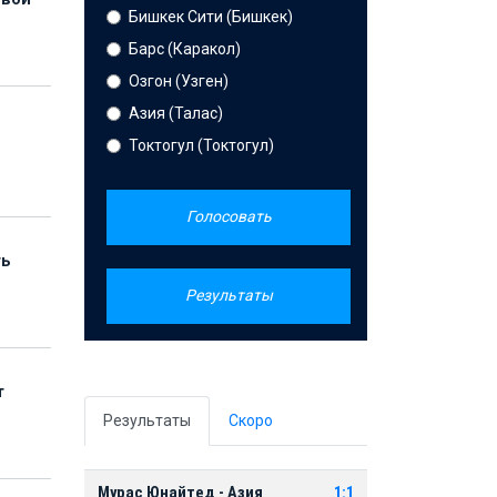
Бишкек Сити (Бишкек)
Барс (Каракол)
Озгон (Узген)
Азия (Талас)
Токтогул (Токтогул)
Голосовать
ть
Результаты
т
Результаты
Скоро
Мурас Юнайтед - Азия
1:1