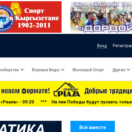
Вход
Регистра
ноборства
Игровые Виды
Массовый Спорт
Другие
На пик Победы будут пускать только по разрешениям - 09:
Всё вместе