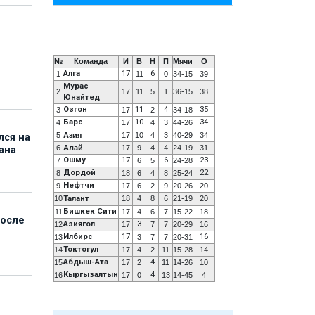
№
Команда
И
В
Н
П
Мячи
О
Алга
17
6
1
11
0
34-15
39
Мурас
2
17
11
5
1
36-15
38
Юнайтед
Озгон
11
4
35
3
17
2
34-18
Барс
10
34
4
17
4
3
44-26
5
Азия
17
10
4
3
40-29
34
лся на
6
Алай
17
9
4
4
24-19
31
ана
Ошму
17
6
23
7
6
5
24-28
Дордой
22
8
18
6
4
8
25-24
Нефтчи
9
17
6
2
9
20-26
20
10
Талант
18
4
8
6
21-19
20
Бишкек Сити
11
17
4
6
7
15-22
18
после
Азиягол
3
12
17
7
7
20-29
16
Илбирс
17
16
13
3
7
7
20-31
Токтогул
14
17
4
2
11
15-28
14
Абдыш-Ата
4
15
17
2
11
14-26
10
Кыргызалтын
4
16
17
0
13
14-45
4