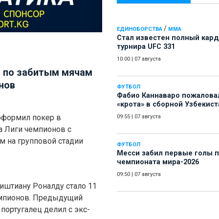
/
ЕДИНОБОРСТВА
ММА
Стал известен полный кард
турнира UFC 331
10:00
|
07 августа
д по забитым мячам
нов
ФУТБОЛ
Фабио Каннаваро пожалова
«крота» в сборной Узбекист
оформил покер в
09:55
|
07 августа
а Лиги чемпионов с
м на групповой стадии
ФУТБОЛ
Месси забил первые голы 
чемпионата мира-2026
09:50
|
07 августа
иштиану Роналду стало 11
чемпионов. Предыдущий
 португалец делил с экс-