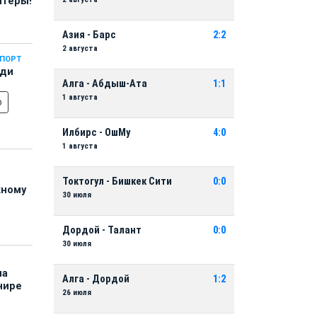
нтеры!
Азия - Барс
2:2
2 августа
СПОРТ
еди
Алга - Абдыш-Ата
1:1
1 августа
о
Илбирс - ОшМу
4:0
1 августа
Токтогул - Бишкек Сити
0:0
жному
30 июля
Дордой - Талант
0:0
30 июля
на
Алга - Дордой
1:2
нире
26 июля