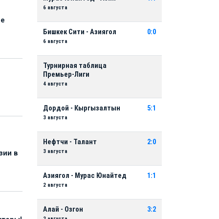
6 августа
ые
Бишкек Сити - Азиягол
0:0
6 августа
Турнирная таблица
Премьер-Лиги
4 августа
Дордой - Кыргызалтын
5:1
3 августа
Нефтчи - Талант
2:0
3 августа
зии в
Азиягол - Мурас Юнайтед
1:1
2 августа
Алай - Озгон
3:2
2 августа