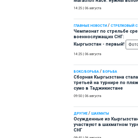
Marathon Race: нужны воло
14:25
|
06 августа
/
ГЛАВНЫЕ НОВОСТИ
СТРЕЛКОВЫЙ 
Чемпионат по стрельбе ср
военнослужащих СНГ:
Кыргызстан - первый!
Фот
14:25
|
06 августа
/
БОКС/БОРЬБА
БОРЬБА
Сборная Кыргызстана стала
третьей на турнире по пля
сумо в Таджикистане
09:50
|
06 августа
/
ДРУГИЕ
ШАХМАТЫ
Осужденные из Кыргызста
участвуют в шахматном тур
СНГ
09:45
|
06 августа