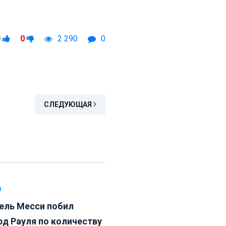
0
0
2 290
0
СЛЕДУЮЩАЯ
Л
ель Месси побил
рд Рауля по количеству