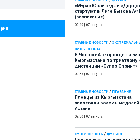
ГЛАВНЫЕ НОВОСТИ
ФУТБОЛ
«Мурас Юнайтед» и «Дордо
стартуют в Лиге Вызова АФ
(расписание)
09:40
|
07 августа
арий
/
ГЛАВНЫЕ НОВОСТИ
ЭКСТРЕМАЛЬН
ВИДЫ СПОРТА
В Чолпон-Ате пройдет чем
Кыргызстана по триатлону 
дистанции «Супер Спринт»
09:35
|
07 августа
/
ГЛАВНЫЕ НОВОСТИ
ПЛАВАНИЕ
Пловцы из Кыргызстана
завоевали восемь медалей
Астане
09:30
|
07 августа
/
СУПЕРНОВОСТЬ
ФУТБОЛ
Поддержка для команд Пе