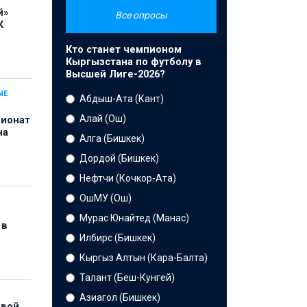
й»
Все опросы
К
Кто станет чемпионом
Кыргызстана по футболу в
Высшей Лиге-2026?
ЫЕ
Абдыш-Ата (Кант)
Алай (Ош)
пионат
на
Алга (Бишкек)
Дордой (Бишкек)
Нефтчи (Кочкор-Ата)
ОшМУ (Ош)
Мурас Юнайтед (Манас)
 в
Илбирс (Бишкек)
Кыргыз Алтын (Кара-Балта)
Талант (Беш-Кунгей)
Азиагол (Бишкек)
рвой