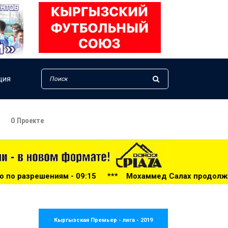
ция
О Проекте
15
***
Мохаммед Салах продолжит карьеру в «Трабзонсп
Кыргызская Премьер - лига - 2019