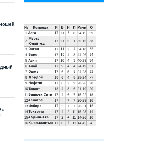
юношей
№
Команда
И
В
Н
П
Мячи
О
Алга
17
6
1
11
0
34-15
39
Мурас
2
17
11
5
1
36-15
38
Юнайтед
Озгон
11
4
35
3
17
2
34-18
Барс
10
34
4
17
4
3
44-26
5
Азия
17
10
4
3
40-29
34
6
Алай
17
9
4
4
24-19
31
адный
Ошму
17
6
23
7
6
5
24-28
Дордой
22
8
18
6
4
8
25-24
Нефтчи
9
17
6
2
9
20-26
20
10
Талант
18
4
8
6
21-19
20
Бишкек Сити
11
17
4
6
7
15-22
18
Азиягол
3
12
17
7
7
20-29
16
Илбирс
17
16
13
3
7
7
20-31
й»
Токтогул
14
17
4
2
11
15-28
14
!
Абдыш-Ата
4
15
17
2
11
14-26
10
Кыргызалтын
4
16
17
0
13
14-45
4