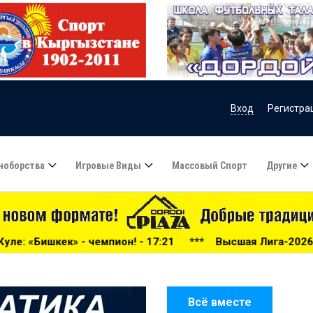
Вход
Регистра
ноборства
Игровые Виды
Массовый Спорт
Другие
н! - 17:21
***
Высшая Лига-2026: беспощадный «Дордой
Всё вместе