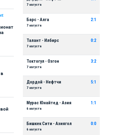
7 августа
ЫЕ
Барс - Алга
2:1
7 августа
пионат
на
Талант - Илбирс
0:2
7 августа
Токтогул - Озгон
3:2
7 августа
 в
Дордой - Нефтчи
5:1
7 августа
Мурас Юнайтед - Азия
1:1
6 августа
рвой
Бишкек Сити - Азиягол
0:0
6 августа