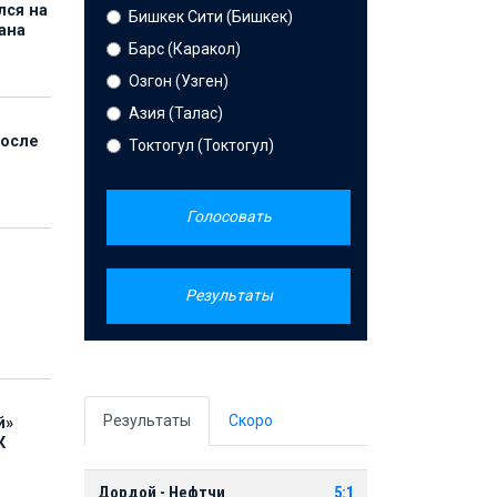
лся на
Бишкек Сити (Бишкек)
ана
Барс (Каракол)
Озгон (Узген)
Азия (Талас)
после
Токтогул (Токтогул)
Голосовать
Результаты
Результаты
Скоро
й»
К
Дордой - Нефтчи
5:1