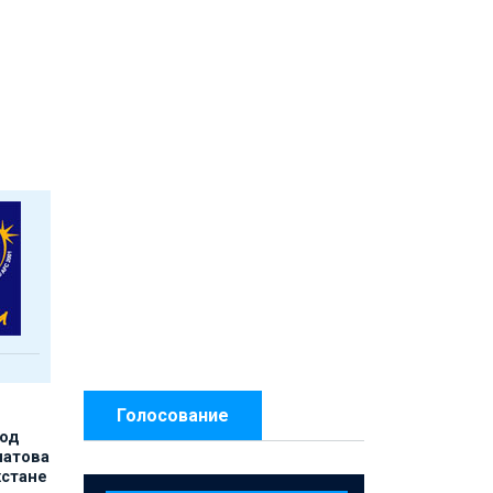
Голосование
под
матова
хстане