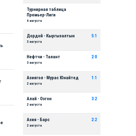
Турнирная таблица
Премьер-Лиги
4 августа
Дордой - Кыргызалтын
5:1
3 августа
ть
Нефтчи - Талант
2:0
3 августа
Азиягол - Мурас Юнайтед
1:1
т
2 августа
Алай - Озгон
3:2
2 августа
Азия - Барс
2:2
ые
2 августа