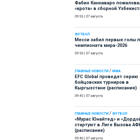
Фабио Каннаваро пожалова
«крота» в сборной Узбекист
09:55
|
07 августа
ФУТБОЛ
Месси забил первые голы 
чемпионата мира-2026
09:50
|
07 августа
/
ГЛАВНЫЕ НОВОСТИ
ММА
EFC Global проведет серию
бойцовских турниров в
Кыргызстане (расписание)
09:45
|
07 августа
/
ГЛАВНЫЕ НОВОСТИ
ФУТБОЛ
«Мурас Юнайтед» и «Дордо
стартуют в Лиге Вызова АФ
(расписание)
09:40
|
07 августа