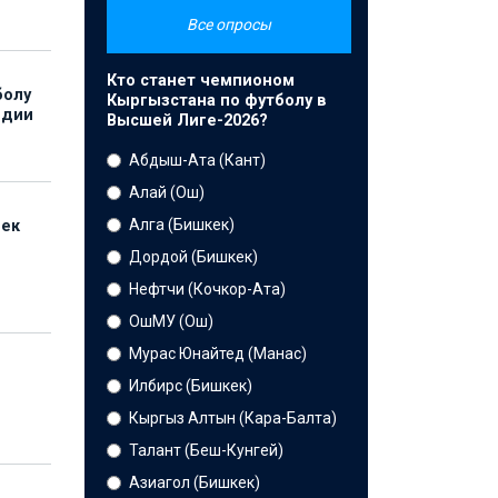
Все опросы
Кто станет чемпионом
болу
Кыргызстана по футболу в
ндии
Высшей Лиге-2026?
Абдыш-Ата (Кант)
Алай (Ош)
Алга (Бишкек)
бек
Дордой (Бишкек)
Нефтчи (Кочкор-Ата)
ОшМУ (Ош)
Мурас Юнайтед (Манас)
Илбирс (Бишкек)
Кыргыз Алтын (Кара-Балта)
Талант (Беш-Кунгей)
Азиагол (Бишкек)