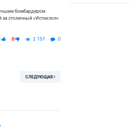
 лучшим бомбардиром
 за столичный «Истиклол».
0
0
2 157
0
СЛЕДУЮЩАЯ
Л