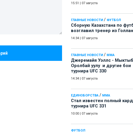
15:51
|
07 августа
/
ГЛАВНЫЕ НОВОСТИ
ФУТБОЛ
Сборную Казахстана по фут
возглавил тренер из Голла
14:34
|
07 августа
арий
/
ГЛАВНЫЕ НОВОСТИ
ММА
Джеремайя Уэллс - Мыкты
Оролбай уулу и другие бои
турнира UFC 330
14:34
|
07 августа
/
ЕДИНОБОРСТВА
ММА
Стал известен полный кард
турнира UFC 331
10:00
|
07 августа
ФУТБОЛ