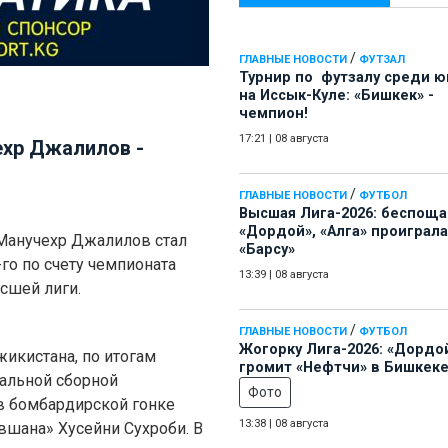
/
ГЛАВНЫЕ НОВОСТИ
ФУТЗАЛ
Турнир по футзалу среди 
на Иссык-Куле: «Бишкек» -
чемпион!
17:21
|
08 августа
ехр Джалилов -
/
ГЛАВНЫЕ НОВОСТИ
ФУТБОЛ
Высшая Лига-2026: беспощ
«Дордой», «Алга» проиграла
Манучехр Джалилов стал
«Барсу»
о по счету чемпионата
13:39
|
08 августа
сшей лиги.
/
ГЛАВНЫЕ НОВОСТИ
ФУТБОЛ
Жогорку Лига-2026: «Дордо
икистана, по итогам
громит «Нефтчи» в Бишкеке
альной сборной
Фото
 в бомбардирской гонке
13:38
|
08 августа
шана» Хусейни Сухроби. В