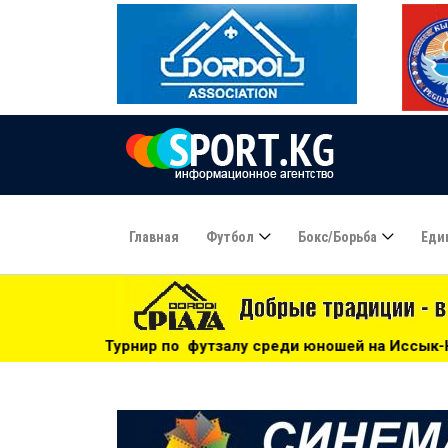
Главная
Футбол
Бокс/борьба
Еди
о футзалу среди юношей на Иссык-Куле: «Бишкек» - чемпио