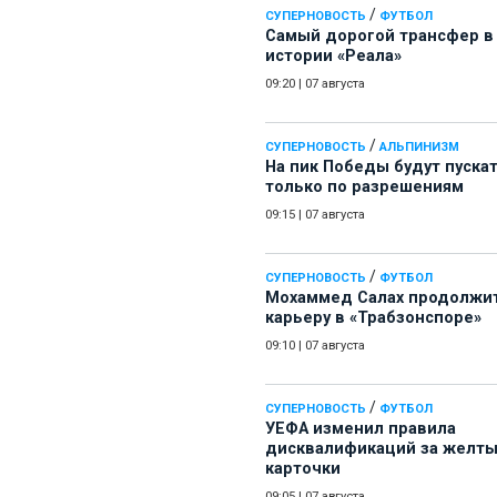
/
СУПЕРНОВОСТЬ
ФУТБОЛ
Самый дорогой трансфер в
истории «Реала»
09:20
|
07 августа
/
СУПЕРНОВОСТЬ
АЛЬПИНИЗМ
На пик Победы будут пуска
только по разрешениям
09:15
|
07 августа
/
СУПЕРНОВОСТЬ
ФУТБОЛ
Мохаммед Салах продолжи
карьеру в «Трабзонспоре»
09:10
|
07 августа
/
СУПЕРНОВОСТЬ
ФУТБОЛ
УЕФА изменил правила
дисквалификаций за желт
карточки
09:05
|
07 августа