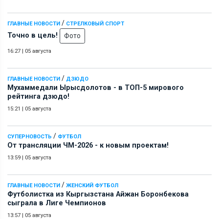
/
ГЛАВНЫЕ НОВОСТИ
СТРЕЛКОВЫЙ СПОРТ
Точно в цель!
Фото
16:27
|
05 августа
/
ГЛАВНЫЕ НОВОСТИ
ДЗЮДО
Мухаммедали Ырысдолотов - в ТОП-5 мирового
рейтинга дзюдо!
15:21
|
05 августа
/
СУПЕРНОВОСТЬ
ФУТБОЛ
От трансляции ЧМ-2026 - к новым проектам!
13:59
|
05 августа
/
ГЛАВНЫЕ НОВОСТИ
ЖЕНСКИЙ ФУТБОЛ
Футболистка из Кыргызстана Айжан Боронбекова
сыграла в Лиге Чемпионов
13:57
|
05 августа