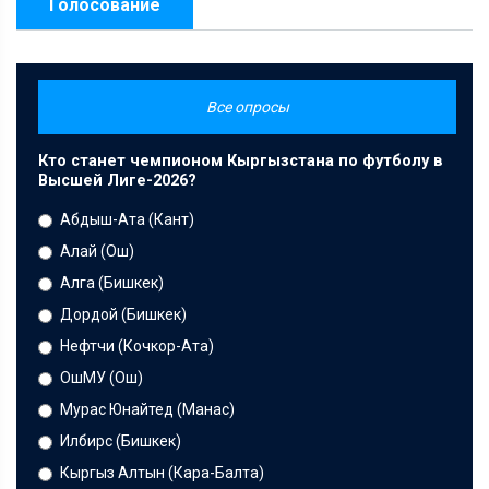
Голосование
Все опросы
Кто станет чемпионом Кыргызстана по футболу в
Высшей Лиге-2026?
Абдыш-Ата (Кант)
Алай (Ош)
Алга (Бишкек)
Дордой (Бишкек)
Нефтчи (Кочкор-Ата)
ОшМУ (Ош)
Мурас Юнайтед (Манас)
Илбирс (Бишкек)
Кыргыз Алтын (Кара-Балта)