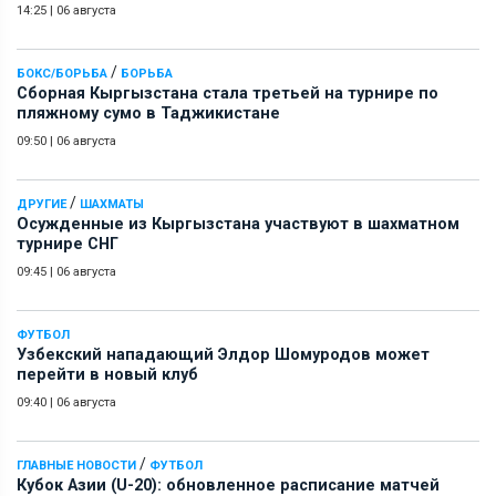
14:25
|
06 августа
/
БОКС/БОРЬБА
БОРЬБА
Сборная Кыргызстана стала третьей на турнире по
пляжному сумо в Таджикистане
09:50
|
06 августа
/
ДРУГИЕ
ШАХМАТЫ
Осужденные из Кыргызстана участвуют в шахматном
турнире СНГ
09:45
|
06 августа
ФУТБОЛ
Узбекский нападающий Элдор Шомуродов может
перейти в новый клуб
09:40
|
06 августа
/
ГЛАВНЫЕ НОВОСТИ
ФУТБОЛ
Кубок Азии (U-20): обновленное расписание матчей