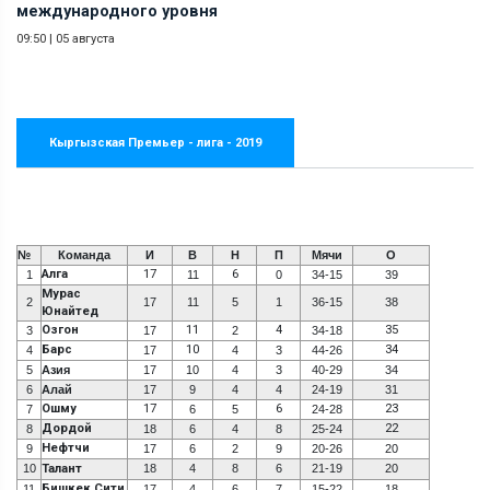
международного уровня
09:50
|
05 августа
Кыргызская Премьер - лига - 2019
№
Команда
И
В
Н
П
Мячи
О
Алга
17
6
1
11
0
34-15
39
Мурас
2
17
11
5
1
36-15
38
Юнайтед
Озгон
11
4
35
3
17
2
34-18
Барс
10
34
4
17
4
3
44-26
5
Азия
17
10
4
3
40-29
34
6
Алай
17
9
4
4
24-19
31
Ошму
17
6
23
7
6
5
24-28
Дордой
22
8
18
6
4
8
25-24
Нефтчи
9
17
6
2
9
20-26
20
10
Талант
18
4
8
6
21-19
20
Бишкек Сити
11
17
4
6
7
15-22
18