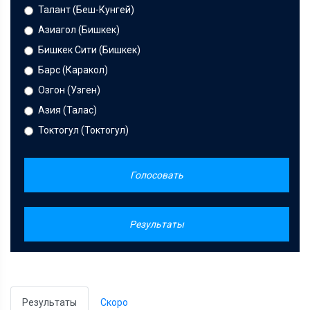
Талант (Беш-Кунгей)
Азиагол (Бишкек)
Бишкек Сити (Бишкек)
Барс (Каракол)
Озгон (Узген)
Азия (Талас)
Токтогул (Токтогул)
Голосовать
Результаты
Результаты
Скоро