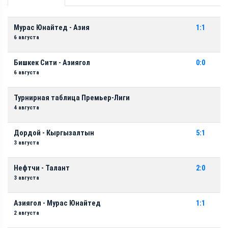
Мурас Юнайтед - Азия
1:1
6 августа
Бишкек Сити - Азиягол
0:0
6 августа
Турнирная таблица Премьер-Лиги
4 августа
Дордой - Кыргызалтын
5:1
3 августа
Нефтчи - Талант
2:0
3 августа
Азиягол - Мурас Юнайтед
1:1
2 августа