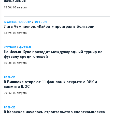
назначения
13:50
|
05 августа
/
ГЛАВНЫЕ НОВОСТИ
ФУТБОЛ
Лига Чемпионов: «Кайрат» проиграл в Болгарии
13:49
|
05 августа
/
ФУТБОЛ
ФУТЗАЛ
На Иссык-Куле проходит международный турнир по
футзалу среди юношей
10:00
|
05 августа
РАЗНОЕ
В Бишкеке откроют 11 фан-зон к открытию ВИК и
саммита ШОС
09:55
|
05 августа
РАЗНОЕ
В Караколе началось строительство спорткомплекса