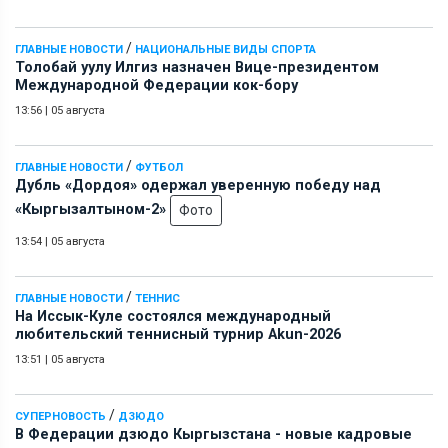
/
ГЛАВНЫЕ НОВОСТИ
НАЦИОНАЛЬНЫЕ ВИДЫ СПОРТА
Толобай уулу Илгиз назначен Вице-президентом
Международной Федерации кок-бору
13:56
|
05 августа
/
ГЛАВНЫЕ НОВОСТИ
ФУТБОЛ
Дубль «Дордоя» одержал уверенную победу над
«Кыргызалтыном-2»
Фото
13:54
|
05 августа
/
ГЛАВНЫЕ НОВОСТИ
ТЕННИС
На Иссык-Куле состоялся международный
любительский теннисный турнир Akun-2026
13:51
|
05 августа
/
СУПЕРНОВОСТЬ
ДЗЮДО
В Федерации дзюдо Кыргызстана - новые кадровые