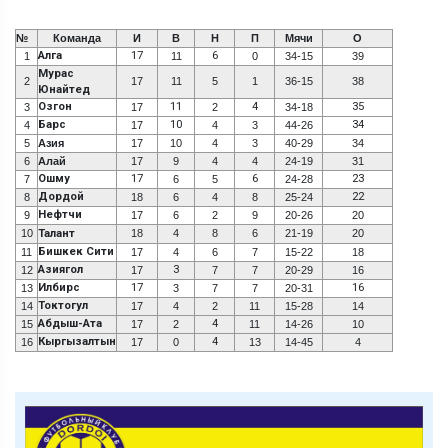
№
Команда
И
В
Н
П
Мячи
О
Алга
17
6
1
11
0
34-15
39
Мурас
2
17
11
5
1
36-15
38
Юнайтед
Озгон
11
4
35
3
17
2
34-18
Барс
10
34
4
17
4
3
44-26
5
Азия
17
10
4
3
40-29
34
6
Алай
17
9
4
4
24-19
31
Ошму
17
6
23
7
6
5
24-28
Дордой
22
8
18
6
4
8
25-24
Нефтчи
9
17
6
2
9
20-26
20
10
Талант
18
4
8
6
21-19
20
Бишкек Сити
11
17
4
6
7
15-22
18
Азиягол
3
12
17
7
7
20-29
16
Илбирс
17
16
13
3
7
7
20-31
Токтогул
14
17
4
2
11
15-28
14
Абдыш-Ата
4
15
17
2
11
14-26
10
Кыргызалтын
4
16
17
0
13
14-45
4