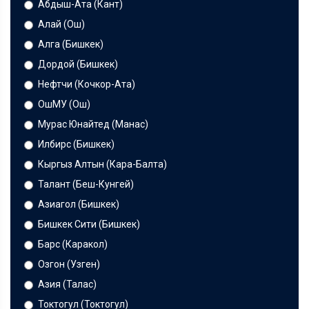
Абдыш-Ата (Кант)
Алай (Ош)
Алга (Бишкек)
Дордой (Бишкек)
Нефтчи (Кочкор-Ата)
ОшМУ (Ош)
Мурас Юнайтед (Манас)
Илбирс (Бишкек)
Кыргыз Алтын (Кара-Балта)
Талант (Беш-Кунгей)
Азиагол (Бишкек)
Бишкек Сити (Бишкек)
Барс (Каракол)
Озгон (Узген)
Азия (Талас)
Токтогул (Токтогул)