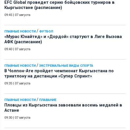
EFC Global проведет серию бойцовских турниров в
Кыргызстане (расписание)
09:45
|
07 августа
/
ГЛАВНЫЕ НОВОСТИ
ФУТБОЛ
«Мурас Юнайтед» и «Дордой» стартуют в Лиге Вызова
АФК (расписание)
09:40
|
07 августа
/
ГЛАВНЫЕ НОВОСТИ
ЭКСТРЕМАЛЬНЫЕ ВИДЫ СПОРТА
В Чолпон-Ате пройдет чемпионат Кыргызстана по
триатлону на дистанции «Супер Спринт»
09:35
|
07 августа
/
ГЛАВНЫЕ НОВОСТИ
ПЛАВАНИЕ
Пловцы из Кыргызстана завоевали восемь медалей в
Астане
09:30
|
07 августа