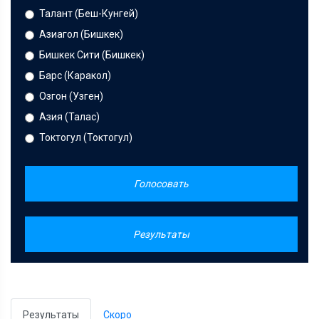
Талант (Беш-Кунгей)
Азиагол (Бишкек)
Бишкек Сити (Бишкек)
Барс (Каракол)
Озгон (Узген)
Азия (Талас)
Токтогул (Токтогул)
Голосовать
Результаты
Результаты
Скоро