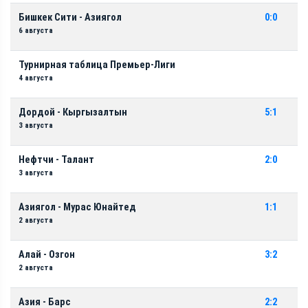
Бишкек Сити - Азиягол
0:0
6 августа
Турнирная таблица Премьер-Лиги
4 августа
Дордой - Кыргызалтын
5:1
3 августа
Нефтчи - Талант
2:0
3 августа
Азиягол - Мурас Юнайтед
1:1
2 августа
Алай - Озгон
3:2
2 августа
Азия - Барс
2:2