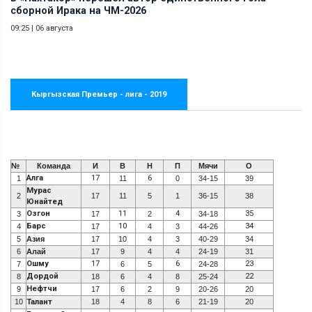
сборной Ирака на ЧМ-2026
09:25
|
06 августа
Кыргызская Премьер - лига - 2019
№
Команда
И
В
Н
П
Мячи
О
Алга
17
6
1
11
0
34-15
39
Мурас
2
17
11
5
1
36-15
38
Юнайтед
Озгон
11
4
35
3
17
2
34-18
Барс
10
34
4
17
4
3
44-26
5
Азия
17
10
4
3
40-29
34
6
Алай
17
9
4
4
24-19
31
Ошму
17
6
23
7
6
5
24-28
Дордой
22
8
18
6
4
8
25-24
Нефтчи
9
17
6
2
9
20-26
20
10
Талант
18
4
8
6
21-19
20