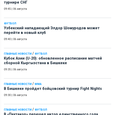
турнире СНГ
09:45
|
06 августа
ФУТБОЛ
Узбекский нападающий Элдор Шомуродов может
перейти в новый клуб
09:40
|
06 августа
/
ГЛАВНЫЕ НОВОСТИ
ФУТБОЛ
Кубок Азии (U-20): обновленное расписание матчей
сборной Кыргызстана в Бишкеке
09:35
|
06 августа
/
ГЛАВНЫЕ НОВОСТИ
ММА
В Бишкеке пройдет бойцовский турнир Fight Nights
09:30
|
06 августа
/
ГЛАВНЫЕ НОВОСТИ
ФУТБОЛ
В «Пахтакор» перешел автор единственного гола