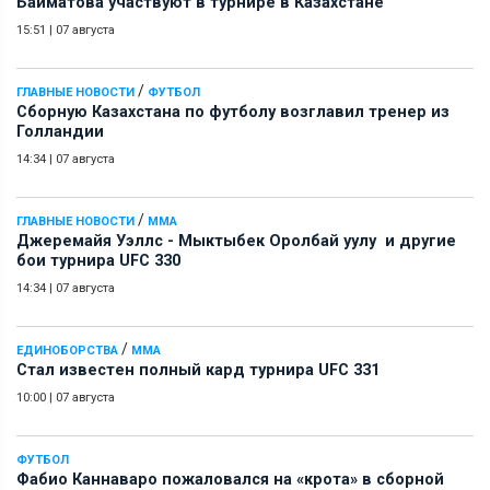
Байматова участвуют в турнире в Казахстане
15:51
|
07 августа
/
ГЛАВНЫЕ НОВОСТИ
ФУТБОЛ
Сборную Казахстана по футболу возглавил тренер из
Голландии
14:34
|
07 августа
/
ГЛАВНЫЕ НОВОСТИ
ММА
Джеремайя Уэллс - Мыктыбек Оролбай уулу и другие
бои турнира UFC 330
14:34
|
07 августа
/
ЕДИНОБОРСТВА
ММА
Стал известен полный кард турнира UFC 331
10:00
|
07 августа
ФУТБОЛ
Фабио Каннаваро пожаловался на «крота» в сборной