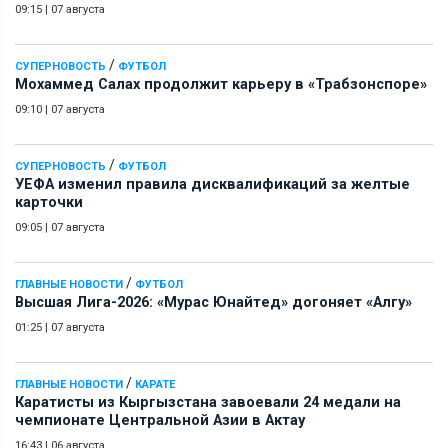
09:15
|
07 августа
/
СУПЕРНОВОСТЬ
ФУТБОЛ
Мохаммед Салах продолжит карьеру в «Трабзонспоре»
09:10
|
07 августа
/
СУПЕРНОВОСТЬ
ФУТБОЛ
УЕФА изменил правила дисквалификаций за желтые
карточки
09:05
|
07 августа
/
ГЛАВНЫЕ НОВОСТИ
ФУТБОЛ
Высшая Лига-2026: «Мурас Юнайтед» догоняет «Алгу»
01:25
|
07 августа
/
ГЛАВНЫЕ НОВОСТИ
КАРАТЕ
Каратисты из Кыргызстана завоевали 24 медали на
чемпионате Центральной Азии в Актау
16:43
|
06 августа