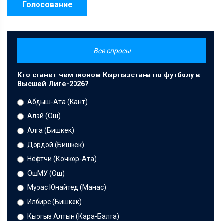
Голосование
Все опросы
Кто станет чемпионом Кыргызстана по футболу в
Высшей Лиге-2026?
Абдыш-Ата (Кант)
Алай (Ош)
Алга (Бишкек)
Дордой (Бишкек)
Нефтчи (Кочкор-Ата)
ОшМУ (Ош)
Мурас Юнайтед (Манас)
Илбирс (Бишкек)
Кыргыз Алтын (Кара-Балта)