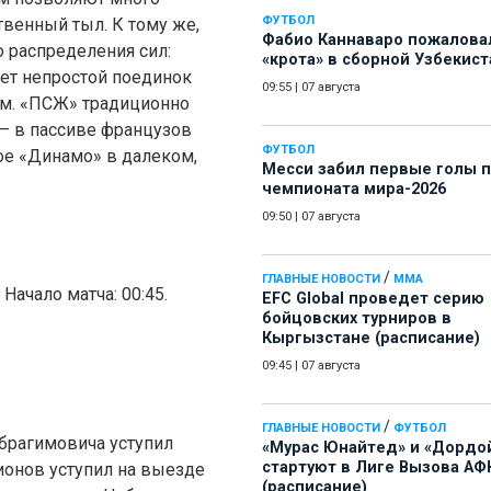
ФУТБОЛ
твенный тыл. К тому же,
Фабио Каннаваро пожалова
 распределения сил:
«крота» в сборной Узбекист
ет непростой поединок
09:55
|
07 августа
м. «ПСЖ» традиционно
— в пассиве французов
ФУТБОЛ
ое «Динамо» в далеком,
Месси забил первые голы 
чемпионата мира-2026
09:50
|
07 августа
/
ГЛАВНЫЕ НОВОСТИ
ММА
ачало матча: 00:45.
EFC Global проведет серию
бойцовских турниров в
Кыргызстане (расписание)
09:45
|
07 августа
/
ГЛАВНЫЕ НОВОСТИ
ФУТБОЛ
брагимовича уступил
«Мурас Юнайтед» и «Дордо
стартуют в Лиге Вызова АФ
ионов уступил на выезде
(расписание)