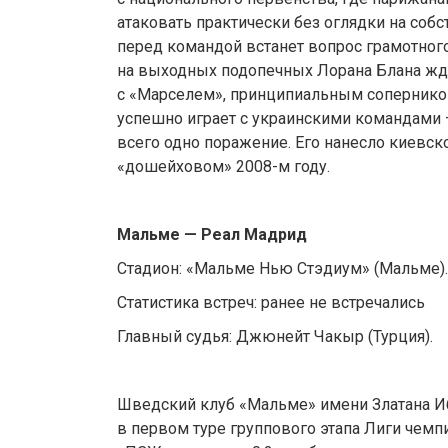
атаковать практически без оглядки на собс
перед командой встанет вопрос грамотного
на выходных подопечных Лорана Блана жд
с «Марселем», принципиальным сопернико
успешно играет с украинскими командами 
всего одно поражение. Его нанесло киевск
«дошейховом» 2008-м году.
Мальме — Реал Мадрид
Стадион: «Мальме Нью Стэдиум» (Мальме). Н
Статистика встреч: ранее не встречались
Главный судья: Джюнейт Чакыр (Турция).
Шведский клуб «Мальме» имени Златана И
в первом туре группового этапа Лиги чемп