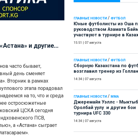
/
ГЛАВНЫЕ НОВОСТИ
ФУТБОЛ
Юные футболисты из Оша 
руководством Азамата Бай
участвуют в турнире в Каза
15:51
|
07 августа
Астана» и другие...
/
ГЛАВНЫЕ НОВОСТИ
ФУТБОЛ
нов часто бывает,
Сборную Казахстана по фут
возглавил тренер из Голла
ивный день сменяет
14:34
|
07 августа
а». Вторник в рамках
группового этапа порадовал
надеемся на то, что и среда
/
ГЛАВНЫЕ НОВОСТИ
ММА
Джеремайя Уэллс - Мыкты
енее остросюжетные
Оролбай уулу и другие бои
ковский ЦСКА сегодня
турнира UFC 330
йндховенского ПСВ,
14:34
|
07 августа
ью», а «Астана» сыграет
латасараем».