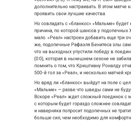
дополнительно настраивать. В этом матче 
проявить свои лучшие качества.
Но совладать с «бланкос» «Мальме» будет н
причина, по которой шансов у подопечных 
мало. «Реал» настроен добавить еще три оч
же, подопечные Рафаэля Бенитеса злы сами 
что на выходных упустили победу в поедин
(0:0), которая в нынешнем сезоне не забила
помнить о том, что Криштиану Роналду отч
500-й гол за «Реал», и несколько матчей кр
Но вряд ли «бланкос» выйдут на поле с це
«Мальме» — разве что шведы сами не будут
Вскоре «Реал» ждет сложный поединок с м
с которым будет гораздо сложнее совладат
и наверняка попросит подопечных не трати
больше сил, чем необходимо для комфортн