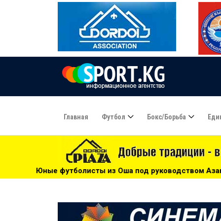
Главная
Футбол
Бокс/борьба
Еди
ты из Оша под руководством Азамата Байматова участвуют