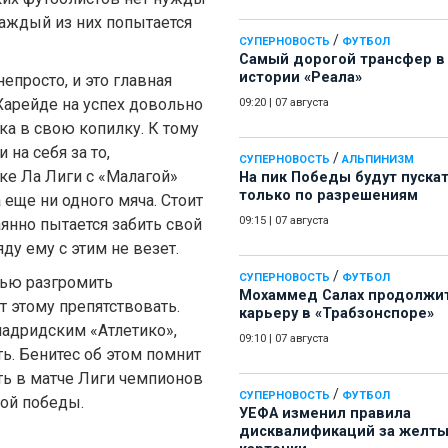
каждый из них попытается
/
СУПЕРНОВОСТЬ
ФУТБОЛ
Самый дорогой трансфер в
истории «Реала»
епросто, и это главная
Харейде на успех довольно
09:20
|
07 августа
ка в свою копилку. К тому
на себя за то,
/
СУПЕРНОВОСТЬ
АЛЬПИНИЗМ
ке Ла Лиги с «Малагой»
На пик Победы будут пуска
только по разрешениям
 еще ни одного мяча. Стоит
09:15
|
07 августа
аянно пытается забить свой
яду ему с этим не везет.
/
СУПЕРНОВОСТЬ
ФУТБОЛ
лью разгромить
Мохаммед Салах продолжи
 этому препятствовать.
карьеру в «Трабзонспоре»
адридским «Атлетико»,
09:10
|
07 августа
ь. Бенитес об этом помнит
ть в матче Лиги чемпионов
/
СУПЕРНОВОСТЬ
ФУТБОЛ
ой победы.
УЕФА изменил правила
дисквалификаций за желт