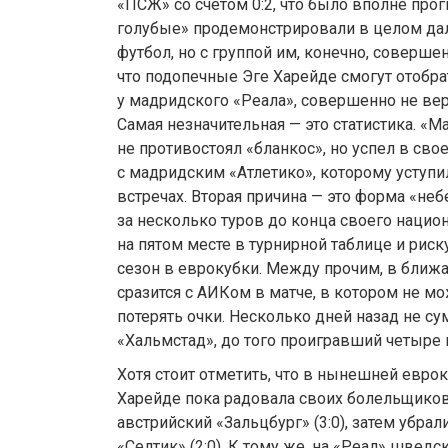
«ПСЖ» со счетом 0:2, что было вполне про
голубые» продемонстрировали в целом да
футбол, но с группой им, конечно, совершен
что подопечные Эге Харейде смогут отобра
у мадридского «Реала», совершенно не вери
Самая незначительная — это статистика. «
не противостоял «бланкос», но успел в сво
с мадридским «Атлетико», которому уступи
встречах. Вторая причина — это форма «не
за несколько туров до конца своего нацио
на пятом месте в турнирной таблице и риск
сезон в еврокубки. Между прочим, в бли
сразится с АИКом в матче, в котором не м
потерять очки. Несколько дней назад не с
«Хальмстад», до того проигравший четыре 
Хотя стоит отметить, что в нынешней евр
Харейде пока радовала своих болельщиков
австрийский «Зальцбург» (3:0), затем убрал
«Селтик» (2:0). К тому же, на «Реал» швед