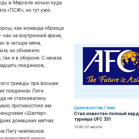
будь в Марселе ночью куда
та «ПСЖ», но тут уже,
хорош, как команда образца
 как на внутренней арене,
а» в четыре мяча,
ым, но обнажило
так и в обороне. С начала
адцать поединков,
всего трижды при восьми
их поединках Лиги
гда не сталкивались
мало противостоял им
/
ЕДИНОБОРСТВА
ММА
французами «Шахтер»
Стал известен полный кард
турнира UFC 331
едних домашних матчах.
10:00
|
07 августа
на Лигу чемпионов
ам позволяют много