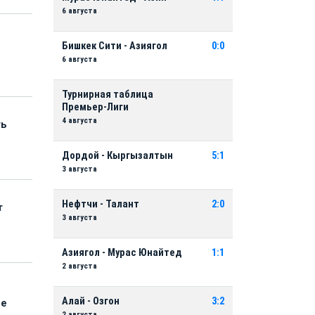
6 августа
Бишкек Сити - Азиягол
0:0
6 августа
Турнирная таблица
Премьер-Лиги
4 августа
ть
Дордой - Кыргызалтын
5:1
3 августа
Нефтчи - Талант
2:0
т
3 августа
Азиягол - Мурас Юнайтед
1:1
2 августа
Алай - Озгон
3:2
ые
2 августа