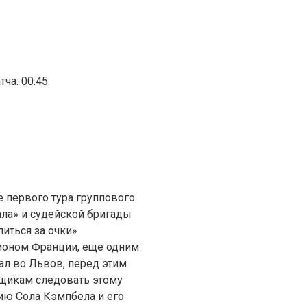
ча: 00:45.
е первого тура группового
ала» и судейской бригады
питься за очки»
ионом Франции, еще одним
ал во Львов, перед этим
ьщикам следовать этому
ию Сола Кэмпбела и его