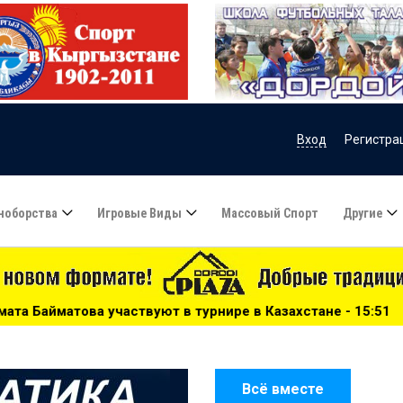
Вход
Регистра
ноборства
Игровые Виды
Массовый Спорт
Другие
 в турнире в Казахстане - 15:51
***
Сборную Казахстан
Всё вместе