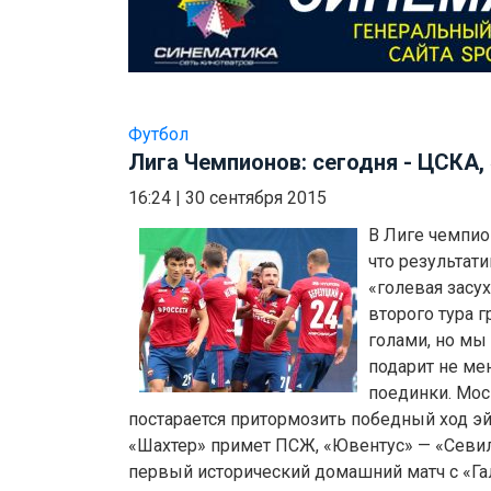
Футбол
Лига Чемпионов: сегодня - ЦСКА, «
16:24
|
30 сентября 2015
В Лиге чемпио
что результат
«голевая засух
второго тура 
голами, но мы 
подарит не м
поединки. Мос
постарается притормозить победный ход э
«Шахтер» примет ПСЖ, «Ювентус» — «Севил
первый исторический домашний матч с «Га