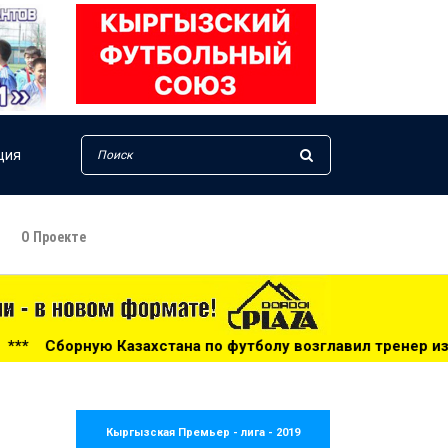
ция
О Проекте
а по футболу возглавил тренер из Голландии - 14:34
**
Кыргызская Премьер - лига - 2019