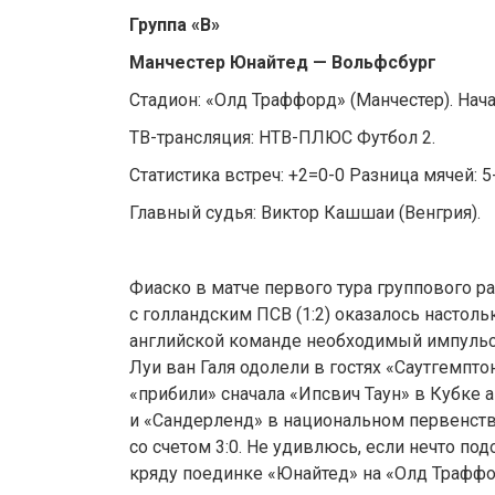
Группа «В»
Манчестер Юнайтед — Вольфсбург
Стадион: «Олд Траффорд» (Манчестер). Начал
ТВ-трансляция: НТВ-ПЛЮС Футбол 2.
Статистика встреч: +2=0-0 Разница мячей: 5
Главный судья: Виктор Кашшаи (Венгрия).
Фиаско в матче первого тура группового р
с голландским ПСВ (1:2) оказалось настоль
английской команде необходимый импульс
Луи ван Галя одолели в гостях «Саутгемптон»
«прибили» сначала «Ипсвич Таун» в Кубке а
и «Сандерленд» в национальном первенств
со счетом 3:0. Не удивлюсь, если нечто под
кряду поединке «Юнайтед» на «Олд Траффо