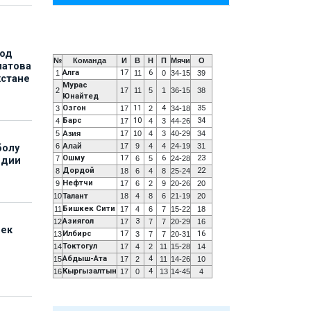
под
№
Команда
И
В
Н
П
Мячи
О
матова
Алга
17
6
1
11
0
34-15
39
хстане
Мурас
2
17
11
5
1
36-15
38
Юнайтед
Озгон
11
4
35
3
17
2
34-18
Барс
10
34
4
17
4
3
44-26
5
Азия
17
10
4
3
40-29
34
6
Алай
17
9
4
4
24-19
31
болу
Ошму
17
6
23
7
6
5
24-28
ндии
Дордой
22
8
18
6
4
8
25-24
Нефтчи
9
17
6
2
9
20-26
20
10
Талант
18
4
8
6
21-19
20
Бишкек Сити
11
17
4
6
7
15-22
18
Азиягол
3
12
17
7
7
20-29
16
бек
Илбирс
17
16
13
3
7
7
20-31
Токтогул
14
17
4
2
11
15-28
14
Абдыш-Ата
4
15
17
2
11
14-26
10
Кыргызалтын
4
16
17
0
13
14-45
4