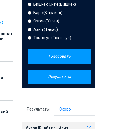
Бишкек Сити (Бишкек)
Барс (Каракол)
Озгон (Узген)
ЫЕ
Азия (Талас)
пионат
Токтогул (Токтогул)
на
Голосовать
Результаты
 в
Результаты
Скоро
рвой
Мурас Юнайтед - Азия
1:1