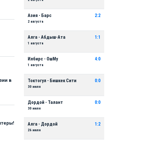
Азия - Барс
2:2
2 августа
Алга - Абдыш-Ата
1:1
1 августа
Илбирс - ОшМу
4:0
1 августа
зии в
Токтогул - Бишкек Сити
0:0
30 июля
Дордой - Талант
0:0
30 июля
нтеры!
Алга - Дордой
1:2
26 июля