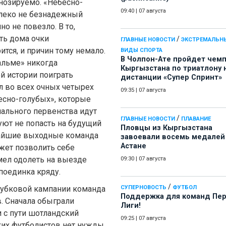
гнозируемо. «Небесно-
09:40
|
07 августа
леко не безнадежный
но не повезло. В то,
ть дома очки
/
ГЛАВНЫЕ НОВОСТИ
ЭКСТРЕМАЛЬН
тся, и причин тому немало.
ВИДЫ СПОРТА
В Чолпон-Ате пройдет чем
Мальме» никогда
Кыргызстана по триатлону 
ей истории поиграть
дистанции «Супер Спринт»
л во всех очных четырех
09:35
|
07 августа
бесно-голубых», которые
нального первенства идут
/
ГЛАВНЫЕ НОВОСТИ
ПЛАВАНИЕ
уют не попасть на будущий
Пловцы из Кыргызстана
жайшие выходные команда
завоевали восемь медалей
Астане
ожет позволить себе
умел одолеть на выезде
09:30
|
07 августа
поединка кряду.
/
окубковой кампании команда
СУПЕРНОВОСТЬ
ФУТБОЛ
Поддержка для команд Пе
. Сначала обыграли
Лиги!
и с пути шотландский
09:25
|
07 августа
ских футболистов нет нужды