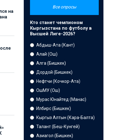
Все опросы
лся на
ана
Кто станет чемпионом
Кыргызстана по футболу в
Высшей Лиге-2026?
Абдыш-Ата (Кант)
после
Алай (Ош)
Алга (Бишкек)
Дордой (Бишкек)
Нефтчи (Кочкор-Ата)
ОшМУ (Ош)
Мурас Юнайтед (Манас)
Илбирс (Бишкек)
Кыргыз Алтын (Кара-Балта)
Талант (Беш-Кунгей)
й»
К
Азиагол (Бишкек)