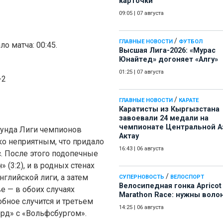
карточки
09:05
|
07 августа
/
ГЛАВНЫЕ НОВОСТИ
ФУТБОЛ
о матча: 00:45.
Высшая Лига-2026: «Мурас
Юнайтед» догоняет «Алгу»
01:25
|
07 августа
-2
/
ГЛАВНЫЕ НОВОСТИ
КАРАТЕ
Каратисты из Кыргызстана
завоевали 24 медали на
чемпионате Центральной А
аунда Лиги чемпионов
Актау
ко неприятным, что придало
16:43
|
06 августа
. После этого подопечные
 (3:2), и в родных стенах
/
нглийской лиги, а затем
СУПЕРНОВОСТЬ
ВЕЛОСПОРТ
Велосипедная гонка Apricot
е — в обоих случаях
Marathon Race: нужны воло
обное случится и третьем
14:25
|
06 августа
рд» с «Вольфсбургом».