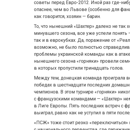
советы перед Евро-2012. Иной раз где-ни
опаснее, чем во Львове (особенно для фана
как говорится, хозяин — барин.
То, что нынешний «Шахтер» далеко не так 
минувшего сезона, все уже успели понять —
так и в еврокубках. Да, поражение от «Реал
возможно, не было полностью справедлив
проблемы украинской команды как в атаке, 
нынешнего сезона «горняки» провели семн
в которых пропустили тринадцать голов.
Между тем, донецкая команда проиграла 
победах в шестнадцати последних домашн
чемпионов. В этом турнире «горняки» нико
с французскими командами — «Шахтер» не
в Лиге Европы. Пять последних встреч с 
выиграл, равно как не уступил в пяти посл
«ПСЖ» тоже стоит резко «переключиться» 
с национального первенства, где парижан