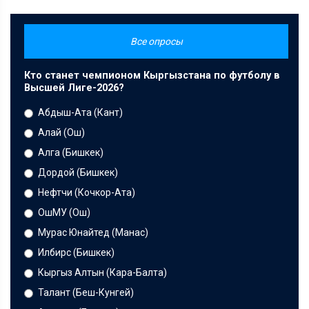
Все опросы
Кто станет чемпионом Кыргызстана по футболу в
Высшей Лиге-2026?
Абдыш-Ата (Кант)
Алай (Ош)
Алга (Бишкек)
Дордой (Бишкек)
Нефтчи (Кочкор-Ата)
ОшМУ (Ош)
Мурас Юнайтед (Манас)
Илбирс (Бишкек)
Кыргыз Алтын (Кара-Балта)
Талант (Беш-Кунгей)