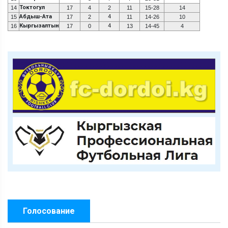
Токтогул
14
17
4
2
11
15-28
14
Абдыш-Ата
4
15
17
2
11
14-26
10
Кыргызалтын
4
16
17
0
13
14-45
4
Голосование