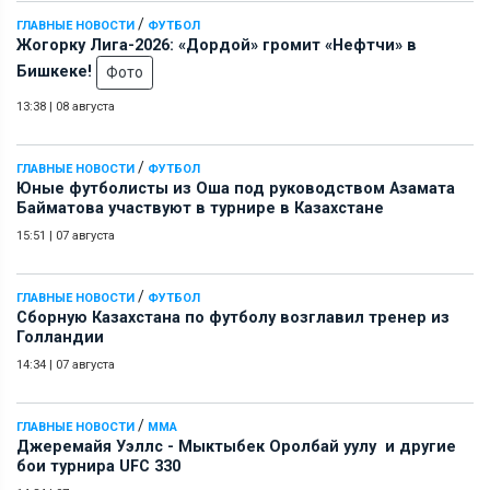
/
ГЛАВНЫЕ НОВОСТИ
ФУТБОЛ
Жогорку Лига-2026: «Дордой» громит «Нефтчи» в
Бишкеке!
Фото
13:38
|
08 августа
/
ГЛАВНЫЕ НОВОСТИ
ФУТБОЛ
Юные футболисты из Оша под руководством Азамата
Байматова участвуют в турнире в Казахстане
15:51
|
07 августа
/
ГЛАВНЫЕ НОВОСТИ
ФУТБОЛ
Сборную Казахстана по футболу возглавил тренер из
Голландии
14:34
|
07 августа
/
ГЛАВНЫЕ НОВОСТИ
ММА
Джеремайя Уэллс - Мыктыбек Оролбай уулу и другие
бои турнира UFC 330