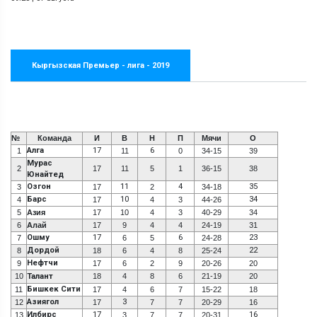
Кыргызская Премьер - лига - 2019
№
Команда
И
В
Н
П
Мячи
О
Алга
17
6
1
11
0
34-15
39
Мурас
2
17
11
5
1
36-15
38
Юнайтед
Озгон
11
4
35
3
17
2
34-18
Барс
10
34
4
17
4
3
44-26
5
Азия
17
10
4
3
40-29
34
6
Алай
17
9
4
4
24-19
31
Ошму
17
6
23
7
6
5
24-28
Дордой
22
8
18
6
4
8
25-24
Нефтчи
9
17
6
2
9
20-26
20
10
Талант
18
4
8
6
21-19
20
Бишкек Сити
11
17
4
6
7
15-22
18
Азиягол
3
12
17
7
7
20-29
16
Илбирс
17
16
13
3
7
7
20-31