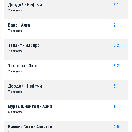
Дордой - Нефтчи
5:1
7 августа
Барс - Алга
2:1
7 августа
Талант - Илбирс
0:2
7 августа
Токтогул - Озгон
3:2
7 августа
Дордой - Нефтчи
5:1
7 августа
Мурас Юнайтед - Азия
1:1
6 августа
Бишкек Сити - Азиягол
0:0