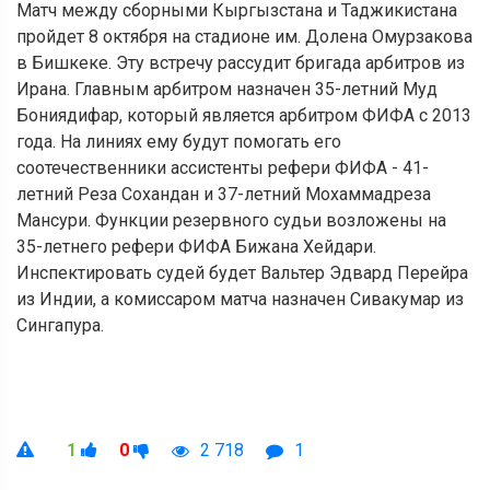
Матч между сборными Кыргызстана и Таджикистана
пройдет 8 октября на стадионе им. Долена Омурзакова
в Бишкеке. Эту встречу рассудит бригада арбитров из
Ирана. Главным арбитром назначен 35-летний Муд
Бониядифар, который является арбитром ФИФА с 2013
года. На линиях ему будут помогать его
соотечественники ассистенты рефери ФИФА - 41-
летний Реза Сохандан и 37-летний Мохаммадреза
Мансури. Функции резервного судьи возложены на
35-летнего рефери ФИФА Бижана Хейдари.
Инспектировать судей будет Вальтер Эдвард Перейра
из Индии, а комиссаром матча назначен Сивакумар из
Сингапура.
1
0
2 718
1