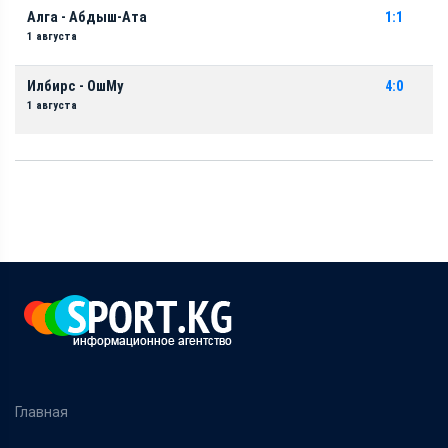
Алга - Абдыш-Ата
1:1
1 августа
Илбирс - ОшМу
4:0
1 августа
Главная