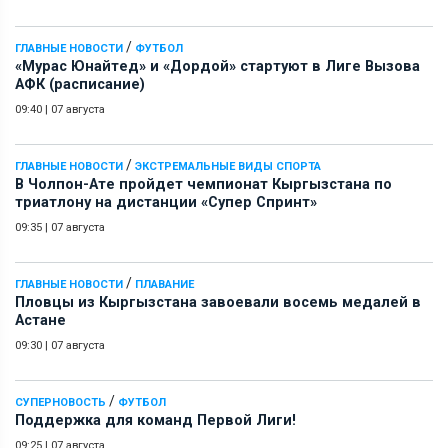
/
ГЛАВНЫЕ НОВОСТИ
ФУТБОЛ
«Мурас Юнайтед» и «Дордой» стартуют в Лиге Вызова
АФК (расписание)
09:40
|
07 августа
/
ГЛАВНЫЕ НОВОСТИ
ЭКСТРЕМАЛЬНЫЕ ВИДЫ СПОРТА
В Чолпон-Ате пройдет чемпионат Кыргызстана по
триатлону на дистанции «Супер Спринт»
09:35
|
07 августа
/
ГЛАВНЫЕ НОВОСТИ
ПЛАВАНИЕ
Пловцы из Кыргызстана завоевали восемь медалей в
Астане
09:30
|
07 августа
/
СУПЕРНОВОСТЬ
ФУТБОЛ
Поддержка для команд Первой Лиги!
09:25
|
07 августа