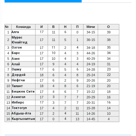
№
Команда
И
В
Н
П
Мячи
О
Алга
17
6
1
11
0
34-15
39
Мурас
2
17
11
5
1
36-15
38
Юнайтед
Озгон
11
4
35
3
17
2
34-18
Барс
10
34
4
17
4
3
44-26
5
Азия
17
10
4
3
40-29
34
6
Алай
17
9
4
4
24-19
31
Ошму
17
6
23
7
6
5
24-28
Дордой
22
8
18
6
4
8
25-24
Нефтчи
9
17
6
2
9
20-26
20
10
Талант
18
4
8
6
21-19
20
Бишкек Сити
11
17
4
6
7
15-22
18
Азиягол
3
12
17
7
7
20-29
16
Илбирс
17
16
13
3
7
7
20-31
Токтогул
14
17
4
2
11
15-28
14
Абдыш-Ата
4
15
17
2
11
14-26
10
Кыргызалтын
4
16
17
0
13
14-45
4