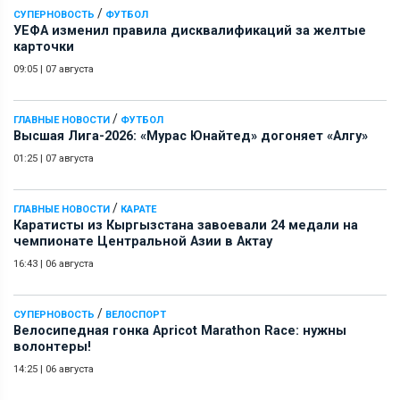
/
СУПЕРНОВОСТЬ
ФУТБОЛ
УЕФА изменил правила дисквалификаций за желтые
карточки
09:05
|
07 августа
/
ГЛАВНЫЕ НОВОСТИ
ФУТБОЛ
Высшая Лига-2026: «Мурас Юнайтед» догоняет «Алгу»
01:25
|
07 августа
/
ГЛАВНЫЕ НОВОСТИ
КАРАТЕ
Каратисты из Кыргызстана завоевали 24 медали на
чемпионате Центральной Азии в Актау
16:43
|
06 августа
/
СУПЕРНОВОСТЬ
ВЕЛОСПОРТ
Велосипедная гонка Apricot Marathon Race: нужны
волонтеры!
14:25
|
06 августа