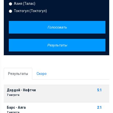
Азия (Талас)
Токтогул (Токтогул)
Голосовать
Результаты
Результаты
Скоро
Дордой - Нефтчи
5:1
7 августа
Барс - Алга
2:1
7 августа