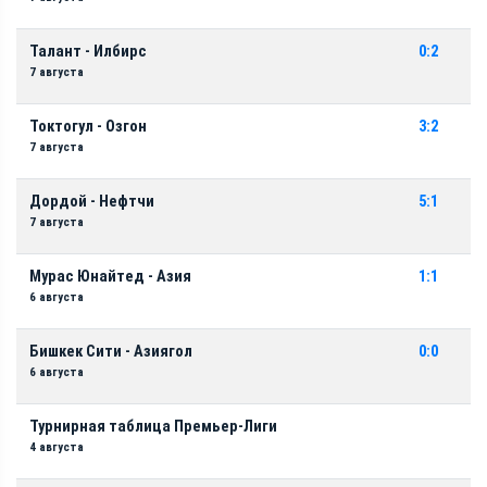
Талант - Илбирс
0:2
7 августа
Токтогул - Озгон
3:2
7 августа
Дордой - Нефтчи
5:1
7 августа
Мурас Юнайтед - Азия
1:1
6 августа
Бишкек Сити - Азиягол
0:0
6 августа
Турнирная таблица Премьер-Лиги
4 августа