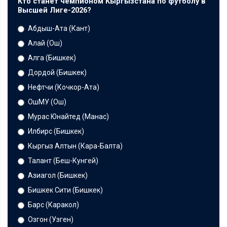
Кто станет чемпионом Кыргызстана по футболу в
Высшей Лиге-2026?
Абдыш-Ата (Кант)
Алай (Ош)
Алга (Бишкек)
Дордой (Бишкек)
Нефтчи (Кочкор-Ата)
ОшМУ (Ош)
Мурас Юнайтед (Манас)
Илбирс (Бишкек)
Кыргыз Алтын (Кара-Балта)
Талант (Беш-Кунгей)
Азиагол (Бишкек)
Бишкек Сити (Бишкек)
Барс (Каракол)
Озгон (Узген)