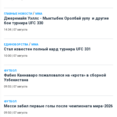
/
ГЛАВНЫЕ НОВОСТИ
ММА
Джеремайя Уэллс - Мыктыбек Оролбай уулу и другие
бои турнира UFC 330
14:34
|
07 августа
/
ЕДИНОБОРСТВА
ММА
Стал известен полный кард турнира UFC 331
10:00
|
07 августа
ФУТБОЛ
Фабио Каннаваро пожаловался на «крота» в сборной
Узбекистана
09:55
|
07 августа
ФУТБОЛ
Месси забил первые голы после чемпионата мира-2026
09:50
|
07 августа