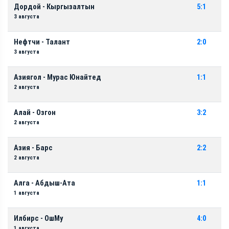
Дордой - Кыргызалтын
5:1
3 августа
Нефтчи - Талант
2:0
3 августа
Азиягол - Мурас Юнайтед
1:1
2 августа
Алай - Озгон
3:2
2 августа
Азия - Барс
2:2
2 августа
Алга - Абдыш-Ата
1:1
1 августа
Илбирс - ОшМу
4:0
1 августа