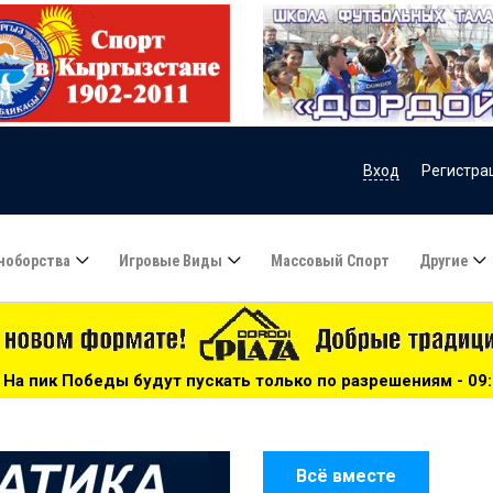
Вход
Регистра
ноборства
Игровые Виды
Массовый Спорт
Другие
 пускать только по разрешениям - 09:15
***
Мохаммед 
Всё вместе