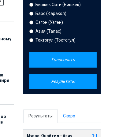
о
Бишкек Сити (Бишкек)
Барс (Каракол)
Озгон (Узген)
Азия (Талас)
жному
Токтогул (Токтогул)
Голосовать
на
нире
Результаты
Результаты
Скоро
дор
 в
Мурас Юнайтед - Азия
1:1