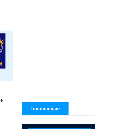
ые
Голосование