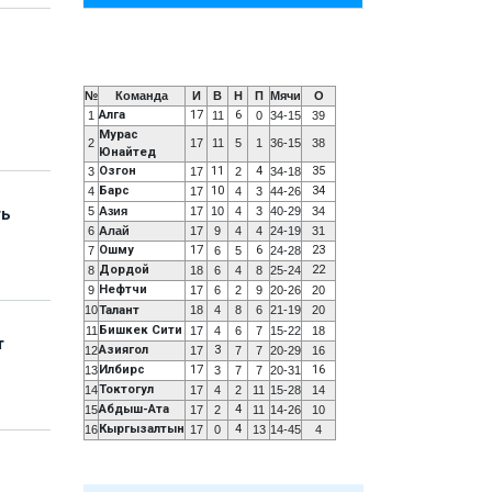
№
Команда
И
В
Н
П
Мячи
О
Алга
17
6
1
11
0
34-15
39
Мурас
2
17
11
5
1
36-15
38
Юнайтед
Озгон
11
4
35
3
17
2
34-18
Барс
10
34
4
17
4
3
44-26
5
Азия
17
10
4
3
40-29
34
ть
6
Алай
17
9
4
4
24-19
31
Ошму
17
6
23
7
6
5
24-28
Дордой
22
8
18
6
4
8
25-24
Нефтчи
9
17
6
2
9
20-26
20
10
Талант
18
4
8
6
21-19
20
Бишкек Сити
11
17
4
6
7
15-22
18
т
Азиягол
3
12
17
7
7
20-29
16
Илбирс
17
16
13
3
7
7
20-31
Токтогул
14
17
4
2
11
15-28
14
Абдыш-Ата
4
15
17
2
11
14-26
10
Кыргызалтын
4
16
17
0
13
14-45
4