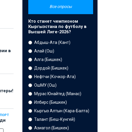
Все опросы
Кто станет чемпионом
Кыргызстана по футболу в
Высшей Лиге-2026?
Абдыш-Ата (Кант)
зии в
Алай (Ош)
Алга (Бишкек)
Дордой (Бишкек)
Нефтчи (Кочкор-Ата)
ОшМУ (Ош)
нтеры!
Мурас Юнайтед (Манас)
Илбирс (Бишкек)
Кыргыз Алтын (Кара-Балта)
СПОРТ
Талант (Беш-Кунгей)
еди
Азиагол (Бишкек)