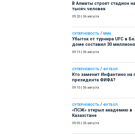
В Алматы строят стадион на
тысяч человек
09:20
|
06 августа
/
СУПЕРНОВОСТЬ
ММА
Убыток от турнира UFC в Б
доме составил 30 миллион
09:15
|
06 августа
/
СУПЕРНОВОСТЬ
ФУТБОЛ
Кто заменит Инфантино на 
президента ФИФА?
09:10
|
06 августа
/
СУПЕРНОВОСТЬ
ФУТБОЛ
«ПСЖ» открыл академию в
Казахстане
09:05
|
06 августа