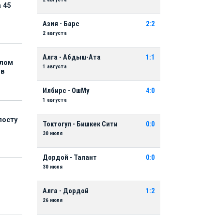
 45
Азия - Барс
2:2
2 августа
Алга - Абдыш-Ата
1:1
елом
1 августа
ов
Илбирс - ОшМу
4:0
1 августа
посту
Токтогул - Бишкек Сити
0:0
30 июля
Дордой - Талант
0:0
30 июля
Алга - Дордой
1:2
26 июля