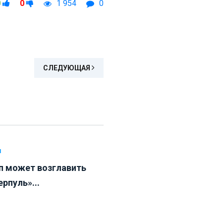
0
0
1 954
0
СЛЕДУЮЩАЯ
Л
п может возглавить
рпуль»...