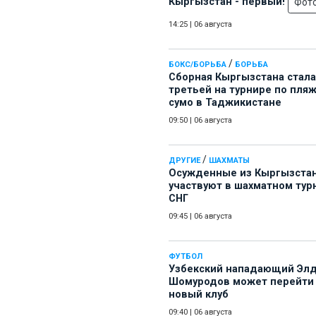
Кыргызстан - первый!
Фот
14:25
|
06 августа
/
БОКС/БОРЬБА
БОРЬБА
Сборная Кыргызстана стала
третьей на турнире по пля
сумо в Таджикистане
09:50
|
06 августа
/
ДРУГИЕ
ШАХМАТЫ
Осужденные из Кыргызста
участвуют в шахматном тур
СНГ
09:45
|
06 августа
ФУТБОЛ
Узбекский нападающий Эл
Шомуродов может перейти
новый клуб
09:40
|
06 августа