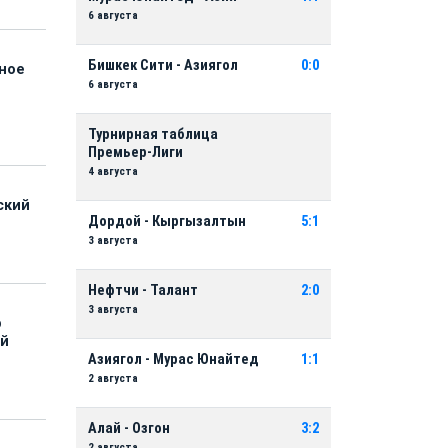
6 августа
Бишкек Сити - Азиягол
0:0
нное
6 августа
й
Турнирная таблица
Премьер-Лиги
4 августа
ский
Дордой - Кыргызалтын
5:1
3 августа
Нефтчи - Талант
2:0
3 августа
р
ой
Азиягол - Мурас Юнайтед
1:1
2 августа
Алай - Озгон
3:2
2 августа