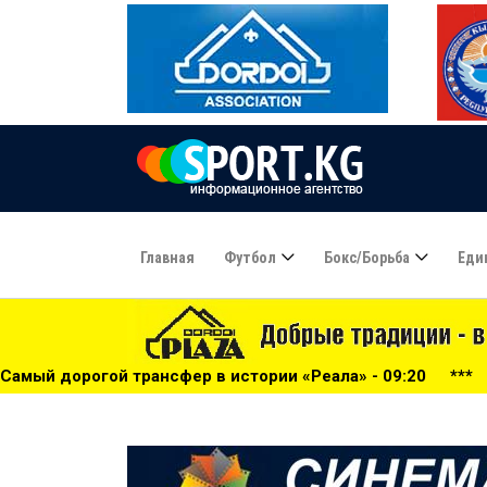
Главная
Футбол
Бокс/борьба
Еди
фер в истории «Реала» - 09:20
***
На пик Победы будут