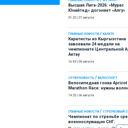
ГЛАВНЫЕ НОВОСТИ
ФУТБОЛ
Высшая Лига-2026: «Мурас
Юнайтед» догоняет «Алгу»
01:25
|
07 августа
/
ГЛАВНЫЕ НОВОСТИ
КАРАТЕ
Каратисты из Кыргызстана
завоевали 24 медали на
чемпионате Центральной А
Актау
16:43
|
06 августа
/
СУПЕРНОВОСТЬ
ВЕЛОСПОРТ
Велосипедная гонка Apricot
Marathon Race: нужны воло
14:25
|
06 августа
/
ГЛАВНЫЕ НОВОСТИ
СТРЕЛКОВЫЙ 
Чемпионат по стрельбе ср
военнослужащих СНГ: