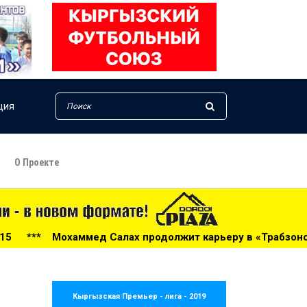
ция
О Проекте
Салах продолжит карьеру в «Трабзонспоре» - 09:10
**
Кыргызская Премьер - лига - 2019