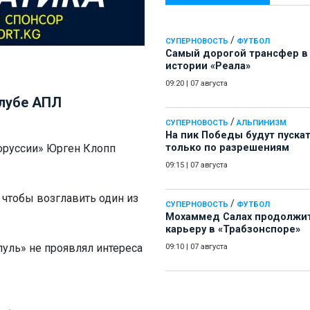
/
СУПЕРНОВОСТЬ
ФУТБОЛ
Самый дорогой трансфер в
истории «Реала»
09:20
|
07 августа
клубе АПЛ
/
СУПЕРНОВОСТЬ
АЛЬПИНИЗМ
На пик Победы будут пуска
оруссии» Юрген Клопп
только по разрешениям
09:15
|
07 августа
 чтобы возглавить один из
/
СУПЕРНОВОСТЬ
ФУТБОЛ
Мохаммед Салах продолжи
карьеру в «Трабзонспоре»
уль» не проявлял интереса
09:10
|
07 августа