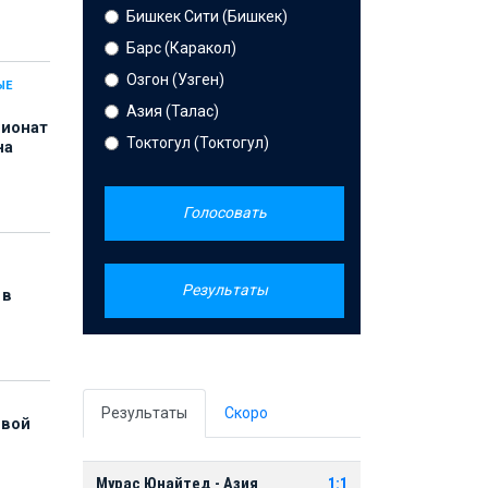
Бишкек Сити (Бишкек)
Барс (Каракол)
Озгон (Узген)
ЫЕ
Азия (Талас)
пионат
Токтогул (Токтогул)
на
Голосовать
Результаты
 в
Результаты
Скоро
рвой
Мурас Юнайтед - Азия
1:1