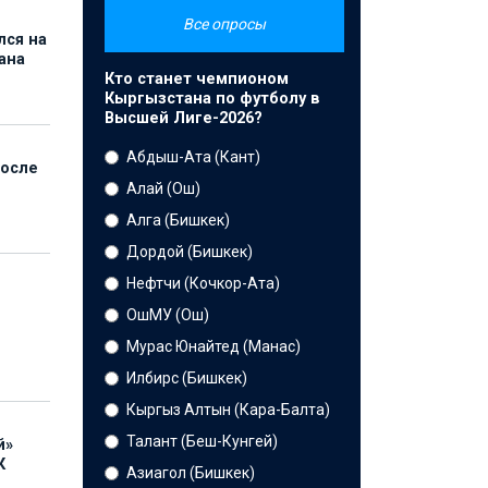
Все опросы
лся на
ана
Кто станет чемпионом
Кыргызстана по футболу в
Высшей Лиге-2026?
Абдыш-Ата (Кант)
после
Алай (Ош)
Алга (Бишкек)
Дордой (Бишкек)
Нефтчи (Кочкор-Ата)
ОшМУ (Ош)
Мурас Юнайтед (Манас)
Илбирс (Бишкек)
Кыргыз Алтын (Кара-Балта)
Талант (Беш-Кунгей)
й»
К
Азиагол (Бишкек)