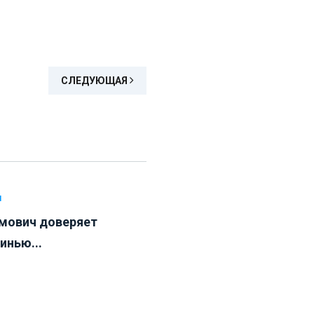
СЛЕДУЮЩАЯ
Л
мович доверяет
инью...