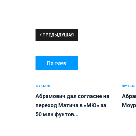
ПРЕДЫДУЩАЯ
По теме
ФУТБОЛ
ФУТБО
Абрамович дал согласие на
Абра
переход Матича в «МЮ» за
Моур
50 млн фунтов...