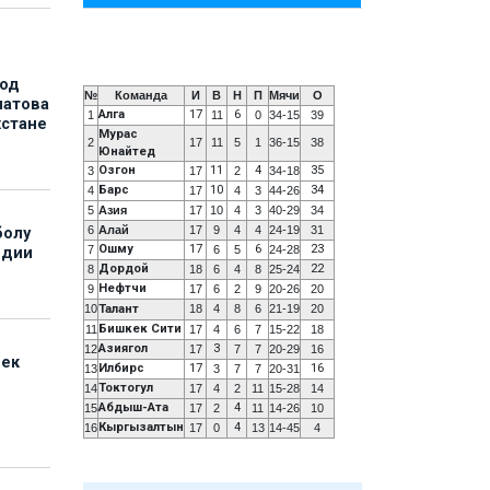
под
№
Команда
И
В
Н
П
Мячи
О
матова
Алга
17
6
1
11
0
34-15
39
хстане
Мурас
2
17
11
5
1
36-15
38
Юнайтед
Озгон
11
4
35
3
17
2
34-18
Барс
10
34
4
17
4
3
44-26
5
Азия
17
10
4
3
40-29
34
6
Алай
17
9
4
4
24-19
31
болу
Ошму
17
6
23
7
6
5
24-28
ндии
Дордой
22
8
18
6
4
8
25-24
Нефтчи
9
17
6
2
9
20-26
20
10
Талант
18
4
8
6
21-19
20
Бишкек Сити
11
17
4
6
7
15-22
18
Азиягол
3
12
17
7
7
20-29
16
бек
Илбирс
17
16
13
3
7
7
20-31
Токтогул
14
17
4
2
11
15-28
14
Абдыш-Ата
4
15
17
2
11
14-26
10
Кыргызалтын
4
16
17
0
13
14-45
4