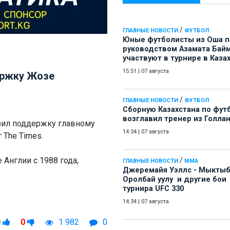
/
ГЛАВНЫЕ НОВОСТИ
ФУТБОЛ
Юные футболисты из Оша 
руководством Азамата Бай
участвуют в турнире в Каза
15:51
|
07 августа
ержку Жозе
/
ГЛАВНЫЕ НОВОСТИ
ФУТБОЛ
Сборную Казахстана по фут
возглавил тренер из Голла
зил поддержку главному
14:34
|
07 августа
 The Times.
Англии с 1988 года,
/
ГЛАВНЫЕ НОВОСТИ
ММА
Джеремайя Уэллс - Мыкты
Оролбай уулу и другие бои
турнира UFC 330
14:34
|
07 августа
0
0
1 982
0