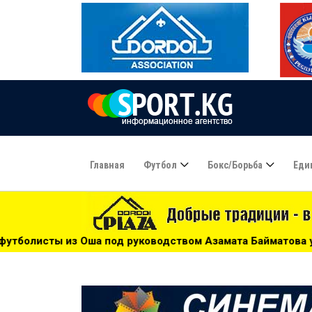
Главная
Футбол
Бокс/борьба
Еди
уководством Азамата Байматова участвуют в турнире в Каз