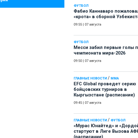
ФУТБОЛ
Фабио Каннаваро пожалова
«крота» в сборной Узбекист
09:55
|
07 августа
ФУТБОЛ
Месси забил первые голы 
чемпионата мира-2026
09:50
|
07 августа
/
ГЛАВНЫЕ НОВОСТИ
ММА
EFC Global проведет серию
бойцовских турниров в
Кыргызстане (расписание)
09:45
|
07 августа
/
ГЛАВНЫЕ НОВОСТИ
ФУТБОЛ
«Мурас Юнайтед» и «Дордо
стартуют в Лиге Вызова АФ
(расписание)