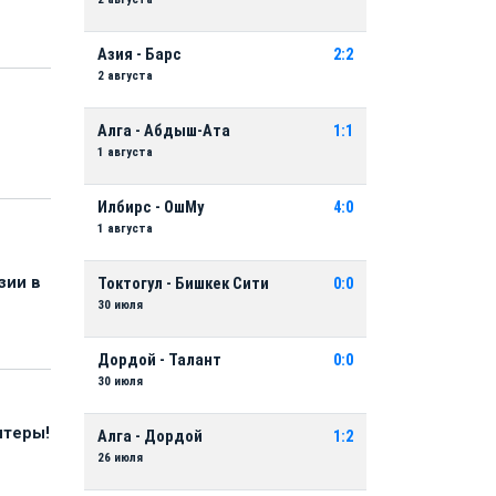
Азия - Барс
2:2
2 августа
Алга - Абдыш-Ата
1:1
1 августа
Илбирс - ОшМу
4:0
1 августа
зии в
Токтогул - Бишкек Сити
0:0
30 июля
Дордой - Талант
0:0
30 июля
нтеры!
Алга - Дордой
1:2
26 июля