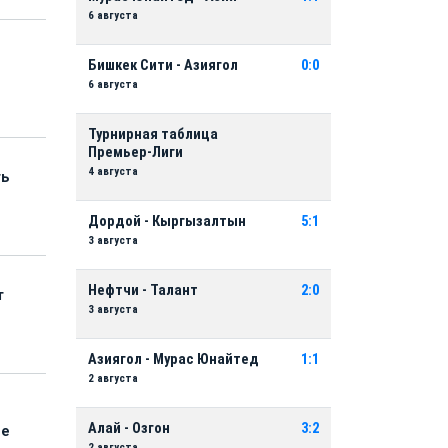
6 августа
Бишкек Сити - Азиягол
0:0
6 августа
Турнирная таблица
Премьер-Лиги
4 августа
ть
Дордой - Кыргызалтын
5:1
3 августа
Нефтчи - Талант
2:0
т
3 августа
Азиягол - Мурас Юнайтед
1:1
2 августа
Алай - Озгон
3:2
ые
2 августа