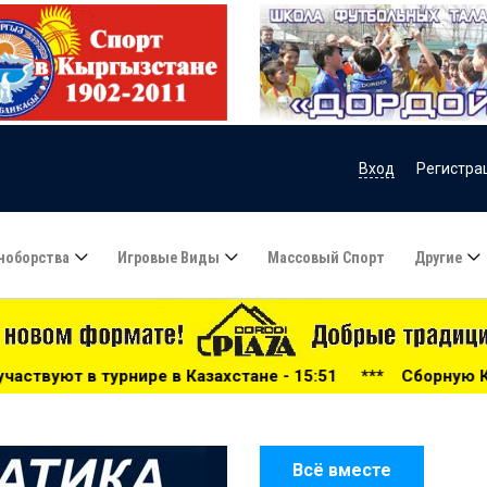
Вход
Регистра
ноборства
Игровые Виды
Массовый Спорт
Другие
ахстане - 15:51
***
Сборную Казахстана по футболу во
Всё вместе