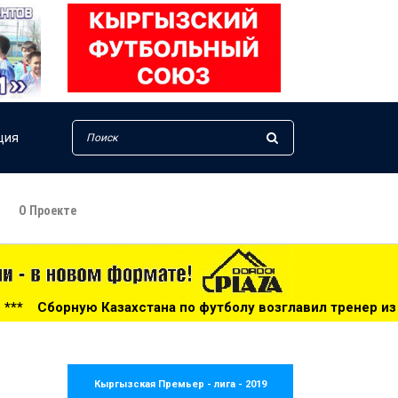
ция
О Проекте
по футболу возглавил тренер из Голландии - 14:34
***
Кыргызская Премьер - лига - 2019