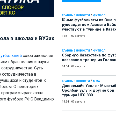
/
ГЛАВНЫЕ НОВОСТИ
ФУТБОЛ
Юные футболисты из Оша 
руководством Азамата Бай
участвуют в турнире в Каза
15:51
|
07 августа
бола в школах и ВУЗах
/
ГЛАВНЫЕ НОВОСТИ
ФУТБОЛ
утбольный
союз заключил
Сборную Казахстана по фут
возглавил тренер из Голла
вом образования и науки
14:34
|
07 августа
 сотрудничестве. Суть
 сотрудничества в
учащихся и студентов к
/
ГЛАВНЫЕ НОВОСТИ
ММА
Джеремайя Уэллс - Мыкты
болом. О некоторых
Оролбай уулу и другие бои
х программырассказал
турнира UFC 330
вого футбола РФС Владимир
14:34
|
07 августа