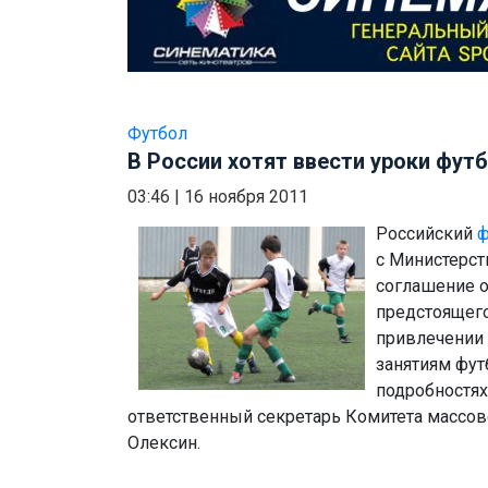
Футбол
В России хотят ввести уроки фут
03:46
|
16 ноября 2011
Российский
ф
с Министерст
соглашение о
предстоящего
привлечении 
занятиям фут
подробностя
ответственный секретарь Комитета массо
Олексин.