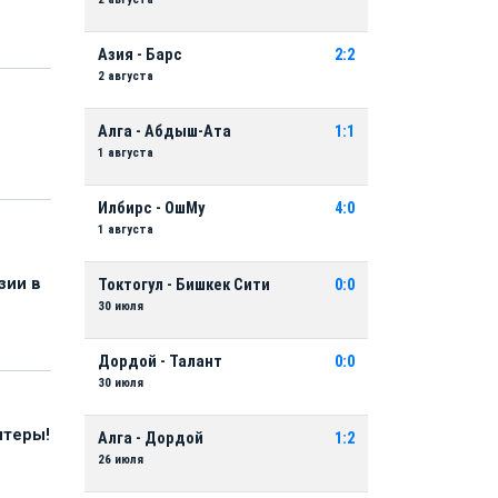
Азия - Барс
2:2
2 августа
Алга - Абдыш-Ата
1:1
1 августа
Илбирс - ОшМу
4:0
1 августа
зии в
Токтогул - Бишкек Сити
0:0
30 июля
Дордой - Талант
0:0
30 июля
нтеры!
Алга - Дордой
1:2
26 июля