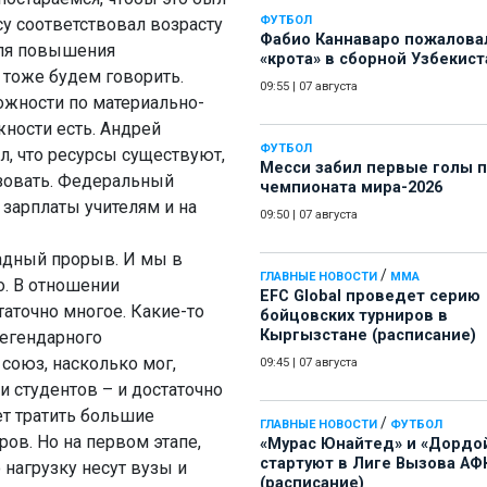
ФУТБОЛ
су соответствовал возрасту
Фабио Каннаваро пожалова
для повышения
«крота» в сборной Узбекист
 тоже будем говорить.
09:55
|
07 августа
ожности по материально-
ности есть. Андрей
ФУТБОЛ
л, что ресурсы существуют,
Месси забил первые голы 
ьзовать. Федеральный
чемпионата мира-2026
зарплаты учителям и на
09:50
|
07 августа
мадный прорыв. И мы в
/
ГЛАВНЫЕ НОВОСТИ
ММА
о. В отношении
EFC Global проведет серию
таточно многое. Какие-то
бойцовских турниров в
Кыргызстане (расписание)
легендарного
союз, насколько мог,
09:45
|
07 августа
 студентов – и достаточно
ет тратить большие
/
ГЛАВНЫЕ НОВОСТИ
ФУТБОЛ
ов. Но на первом этапе,
«Мурас Юнайтед» и «Дордо
стартуют в Лиге Вызова АФ
 нагрузку несут вузы и
(расписание)