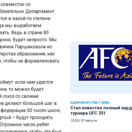
 совместно со
бязательно Департамент
ся в какой-то степени
гда мы выработаем
ать. Ведь в стране 83
верное, будет непросто. Мы
новичем Паршиковым из
ерства образования, как
ме, чтобы не формализовать
оймут: если нам удастся
уем, то можно будет
й союз со своими
/
ов делают большой шаг в
ЕДИНОБОРСТВА
ММА
Стал известен полный кард
 федерации 50 тысяч школ,
турнира UFC 331
ертый – будут проходить
10:00
|
07 августа
 Огромное число ребят
постараемся, чтобы это был