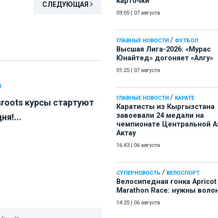
карточки
СЛЕДУЮЩАЯ
09:05
|
07 августа
/
ГЛАВНЫЕ НОВОСТИ
ФУТБОЛ
Высшая Лига-2026: «Мурас
Юнайтед» догоняет «Алгу»
01:25
|
07 августа
Л
/
ГЛАВНЫЕ НОВОСТИ
КАРАТЕ
sroots курсы стартуют
Каратисты из Кыргызстана
завоевали 24 медали на
ня!...
чемпионате Центральной А
Актау
16:43
|
06 августа
/
СУПЕРНОВОСТЬ
ВЕЛОСПОРТ
Велосипедная гонка Apricot
Marathon Race: нужны воло
14:25
|
06 августа