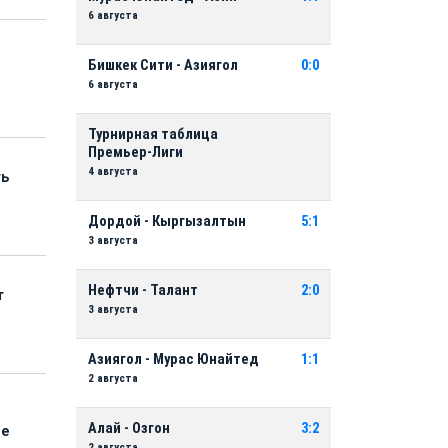
6 августа
Бишкек Сити - Азиягол
0:0
6 августа
Турнирная таблица
Премьер-Лиги
4 августа
ть
Дордой - Кыргызалтын
5:1
3 августа
Нефтчи - Талант
2:0
т
3 августа
Азиягол - Мурас Юнайтед
1:1
2 августа
Алай - Озгон
3:2
ые
2 августа