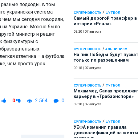
о разные подходы, в том
то украинская система
/
СУПЕРНОВОСТЬ
ФУТБОЛ
Самый дорогой трансфер в
 о чем мы сегодня говорили,
истории «Реала»
 на Украине. Можно было
09:20
|
07 августа
 другой министр и решит
к физкультуры с
еобразовательных
/
СУПЕРНОВОСТЬ
АЛЬПИНИЗМ
На пик Победы будут пуска
 легкая атлетика – а футбола
только по разрешениям
же, чем просто урок
09:15
|
07 августа
/
СУПЕРНОВОСТЬ
ФУТБОЛ
Мохаммед Салах продолжи
карьеру в «Трабзонспоре»
0
0
2 564
0
09:10
|
07 августа
/
СУПЕРНОВОСТЬ
ФУТБОЛ
УЕФА изменил правила
дисквалификаций за желт