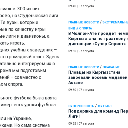
09:40
|
07 августа
лиалов. 300 из них
рово, но Студенческая лига
. Те вузы, которые
/
ГЛАВНЫЕ НОВОСТИ
ЭКСТРЕМАЛЬН
рые по качеству игры
ВИДЫ СПОРТА
В Чолпон-Ате пройдет чем
е лиги и дивизионы, а
Кыргызстана по триатлону 
жать играть.
дистанции «Супер Спринт»
едних учебных заведених –
09:35
|
07 августа
 это громадный пласт. Здесь
ательно интегрируем их в
/
ГЛАВНЫЕ НОВОСТИ
ПЛАВАНИЕ
время мы подготовим
Пловцы из Кыргызстана
ений – совместно с
завоевали восемь медалей
Астане
ом спорта.
09:30
|
07 августа
льного футбола была взята
ример, есть уроки футбола
/
СУПЕРНОВОСТЬ
ФУТБОЛ
Поддержка для команд Пе
Лиги!
ли на Украине,
09:25
|
07 августа
ками. Но сама система