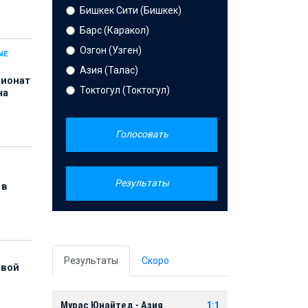
Бишкек Сити (Бишкек)
Барс (Каракол)
Озгон (Узген)
ЫЕ
Азия (Талас)
пионат
Токтогул (Токтогул)
на
Голосовать
Результаты
 в
Результаты
Скоро
рвой
Мурас Юнайтед - Азия
1:1