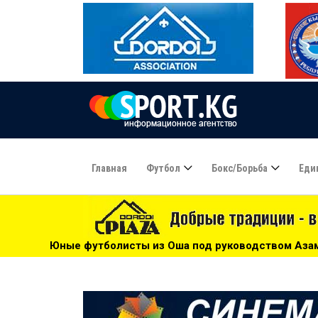
Главная
Футбол
Бокс/борьба
Еди
 из Оша под руководством Азамата Байматова участвуют в 