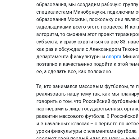
образования, мы создадим рабочую группу
специалистами Минобрнауки, подключим о
образования Москвы, поскольку они являют
задельщиками всего этого процесса. И ко
алгоритм, то сможем этот проект тиражиров
субъекта, и сразу схватиться за все 83, на
как раз и обсуждали с Александром Тихо
департамента физкультуры и
спорта
Минист
поэтапно и качественно подойти к этой те
ее, а сделать все, как положено.
Те, кто занимался массовым футболом, те п
реализовать нашу тему так, как мы планир
говорить о том, что Российский футбольны
партнерами в лице государственных орган
развитии массового футбола. В Российской
и в начальных классах – с первого по четв
уроки физкультуры с элементами футбола.
сделают свой первый удар по мячу – а мы 