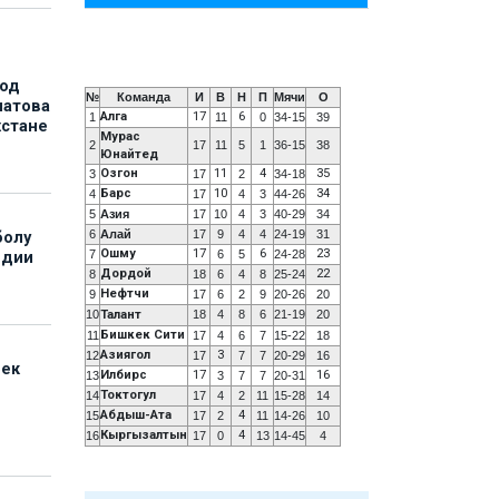
под
№
Команда
И
В
Н
П
Мячи
О
матова
Алга
17
6
1
11
0
34-15
39
хстане
Мурас
2
17
11
5
1
36-15
38
Юнайтед
Озгон
11
4
35
3
17
2
34-18
Барс
10
34
4
17
4
3
44-26
5
Азия
17
10
4
3
40-29
34
6
Алай
17
9
4
4
24-19
31
болу
Ошму
17
6
23
7
6
5
24-28
ндии
Дордой
22
8
18
6
4
8
25-24
Нефтчи
9
17
6
2
9
20-26
20
10
Талант
18
4
8
6
21-19
20
Бишкек Сити
11
17
4
6
7
15-22
18
Азиягол
3
12
17
7
7
20-29
16
бек
Илбирс
17
16
13
3
7
7
20-31
Токтогул
14
17
4
2
11
15-28
14
Абдыш-Ата
4
15
17
2
11
14-26
10
Кыргызалтын
4
16
17
0
13
14-45
4