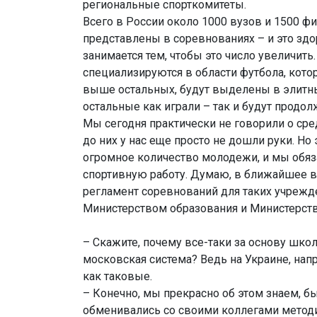
региональные спорткомитеты.
Всего в России около 1000 вузов и 1500 фи
представлены в соревнованиях – и это здо
занимается тем, чтобы это число увеличить
специализируются в области футбола, кото
выше остальных, будут выделены в элитны
остальные как играли – так и будут продол
Мы сегодня практически не говорили о ср
до них у нас еще просто не дошли руки. Но
огромное количество молодежи, и мы обяз
спортивную работу. Думаю, в ближайшее 
регламент соревнований для таких учрежд
Министерством образования и Министерств
– Скажите, почему все-таки за основу шко
московская система? Ведь на Украине, нап
как таковые.
– Конечно, мы прекрасно об этом знаем, бы
обменивались со своими коллегами методи