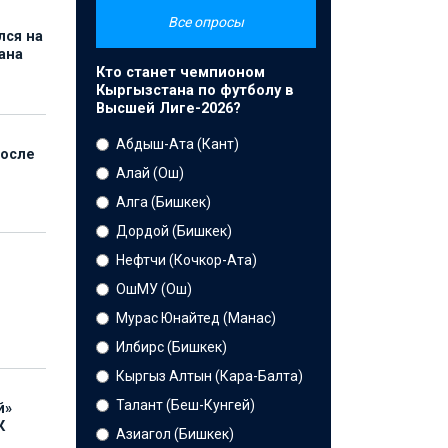
Все опросы
лся на
ана
Кто станет чемпионом
Кыргызстана по футболу в
Высшей Лиге-2026?
Абдыш-Ата (Кант)
после
Алай (Ош)
Алга (Бишкек)
Дордой (Бишкек)
Нефтчи (Кочкор-Ата)
ОшМУ (Ош)
Мурас Юнайтед (Манас)
Илбирс (Бишкек)
Кыргыз Алтын (Кара-Балта)
Талант (Беш-Кунгей)
й»
К
Азиагол (Бишкек)