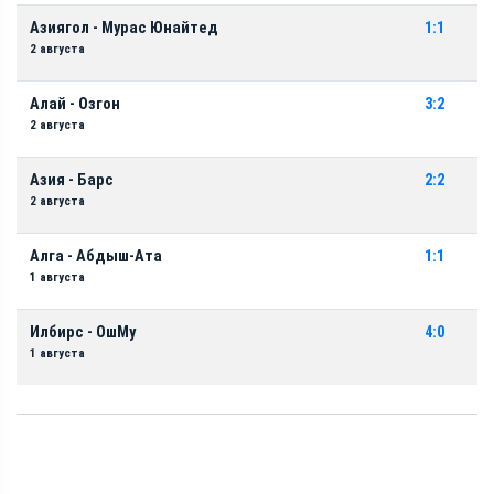
Азиягол - Мурас Юнайтед
1:1
2 августа
Алай - Озгон
3:2
2 августа
Азия - Барс
2:2
2 августа
Алга - Абдыш-Ата
1:1
1 августа
Илбирс - ОшМу
4:0
1 августа