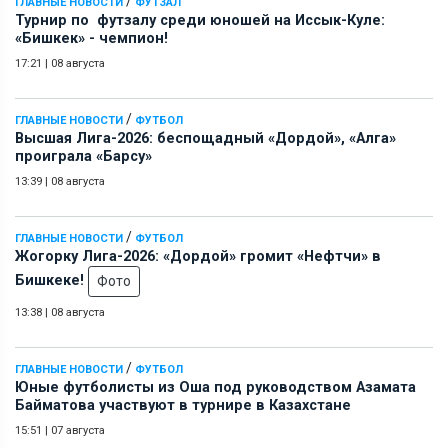
/
ГЛАВНЫЕ НОВОСТИ
ФУТЗАЛ
Турнир по футзалу среди юношей на Иссык-Куле:
«Бишкек» - чемпион!
17:21
|
08 августа
/
ГЛАВНЫЕ НОВОСТИ
ФУТБОЛ
Высшая Лига-2026: беспощадный «Дордой», «Алга»
проиграла «Барсу»
13:39
|
08 августа
/
ГЛАВНЫЕ НОВОСТИ
ФУТБОЛ
Жогорку Лига-2026: «Дордой» громит «Нефтчи» в
Бишкеке!
Фото
13:38
|
08 августа
/
ГЛАВНЫЕ НОВОСТИ
ФУТБОЛ
Юные футболисты из Оша под руководством Азамата
Байматова участвуют в турнире в Казахстане
15:51
|
07 августа