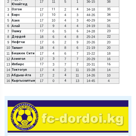
2
17
11
5
1
36-15
38
Юнайтед
Озгон
11
4
35
3
17
2
34-18
Барс
10
34
4
17
4
3
44-26
5
Азия
17
10
4
3
40-29
34
6
Алай
17
9
4
4
24-19
31
Ошму
17
6
23
7
6
5
24-28
Дордой
22
8
18
6
4
8
25-24
Нефтчи
9
17
6
2
9
20-26
20
10
Талант
18
4
8
6
21-19
20
Бишкек Сити
11
17
4
6
7
15-22
18
Азиягол
3
12
17
7
7
20-29
16
Илбирс
17
16
13
3
7
7
20-31
Токтогул
14
17
4
2
11
15-28
14
Абдыш-Ата
4
15
17
2
11
14-26
10
Кыргызалтын
4
16
17
0
13
14-45
4