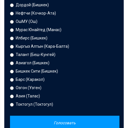
Дордой (Бишкек)
Нефтчи (Кочкор-Ата)
ОшМУ (Ош)
Мурас Юнайтед (Манас)
Илбирс (Бишкек)
Кыргыз Алтын (Кара-Балта)
Талант (Беш-Кунгей)
Азиагол (Бишкек)
Бишкек Сити (Бишкек)
Барс (Каракол)
Озгон (Узген)
Азия (Талас)
Токтогул (Токтогул)
Голосовать