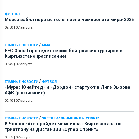
ФУТБОЛ
Месси забил первые голы после чемпионата мира-2026
09:50
|
07 августа
/
ГЛАВНЫЕ НОВОСТИ
ММА
EFC Global проведет серию бойцовских турниров в
Кыргызстане (расписание)
09:45
|
07 августа
/
ГЛАВНЫЕ НОВОСТИ
ФУТБОЛ
«Мурас Юнайтед» и «Дордой» стартуют в Лиге Вызова
АФК (расписание)
09:40
|
07 августа
/
ГЛАВНЫЕ НОВОСТИ
ЭКСТРЕМАЛЬНЫЕ ВИДЫ СПОРТА
В Чолпон-Ате пройдет чемпионат Кыргызстана по
триатлону на дистанции «Супер Спринт»
09:35
|
07 августа