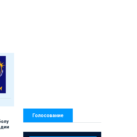
Голосование
болу
ндии