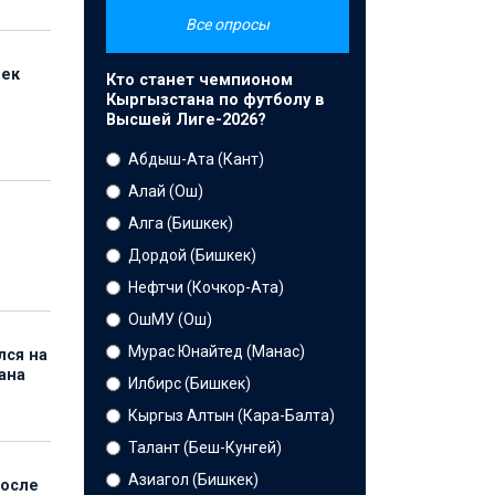
Все опросы
бек
Кто станет чемпионом
Кыргызстана по футболу в
Высшей Лиге-2026?
Абдыш-Ата (Кант)
Алай (Ош)
Алга (Бишкек)
Дордой (Бишкек)
Нефтчи (Кочкор-Ата)
ОшМУ (Ош)
Мурас Юнайтед (Манас)
лся на
ана
Илбирс (Бишкек)
Кыргыз Алтын (Кара-Балта)
Талант (Беш-Кунгей)
Азиагол (Бишкек)
после