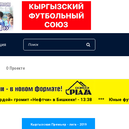
ция
О Проекте
и» в Бишкеке! - 13:38
***
Юные футболисты из Оша под
Кыргызская Премьер - лига - 2019