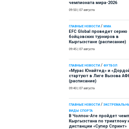
чемпионата мира-2026
09:50
|
07 августа
/
ГЛАВНЫЕ НОВОСТИ
ММА
EFC Global проведет серию
бойцовских турниров в
Кыргызстане (расписание)
09:45
|
07 августа
/
ГЛАВНЫЕ НОВОСТИ
ФУТБОЛ
«Мурас Юнайтед» и «Дордо
стартуют в Лиге Вызова АФ
(расписание)
09:40
|
07 августа
/
ГЛАВНЫЕ НОВОСТИ
ЭКСТРЕМАЛЬН
ВИДЫ СПОРТА
В Чолпон-Ате пройдет чем
Кыргызстана по триатлону 
дистанции «Супер Спринт»