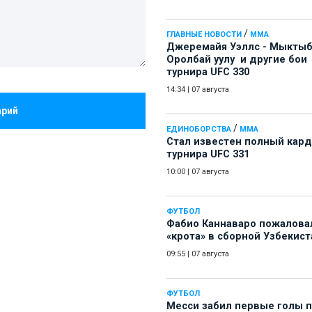
/
ГЛАВНЫЕ НОВОСТИ
ММА
Джеремайя Уэллс - Мыкты
Оролбай уулу и другие бои
турнира UFC 330
14:34
|
07 августа
арий
/
ЕДИНОБОРСТВА
ММА
Стал известен полный кард
турнира UFC 331
10:00
|
07 августа
ФУТБОЛ
Фабио Каннаваро пожалова
«крота» в сборной Узбекист
09:55
|
07 августа
ФУТБОЛ
Месси забил первые голы 