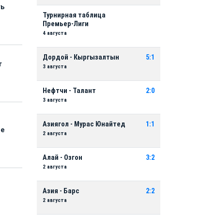
ть
Турнирная таблица
Премьер-Лиги
4 августа
Дордой - Кыргызалтын
5:1
т
3 августа
Нефтчи - Талант
2:0
3 августа
Азиягол - Мурас Юнайтед
1:1
ые
2 августа
Алай - Озгон
3:2
2 августа
Азия - Барс
2:2
2 августа