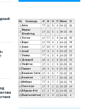
адный
№
Команда
И
В
Н
П
Мячи
О
Алга
17
6
1
11
0
34-15
39
Мурас
2
17
11
5
1
36-15
38
Юнайтед
Озгон
11
4
35
3
17
2
34-18
Барс
10
34
4
17
4
3
44-26
5
Азия
17
10
4
3
40-29
34
6
Алай
17
9
4
4
24-19
31
й»
Ошму
17
6
23
7
6
5
24-28
!
Дордой
22
8
18
6
4
8
25-24
Нефтчи
9
17
6
2
9
20-26
20
10
Талант
18
4
8
6
21-19
20
Бишкек Сити
11
17
4
6
7
15-22
18
Азиягол
3
12
17
7
7
20-29
16
Илбирс
17
16
13
3
7
7
20-31
Токтогул
14
17
4
2
11
15-28
14
под
Абдыш-Ата
4
15
17
2
11
14-26
10
матова
Кыргызалтын
4
16
17
0
13
14-45
4
хстане