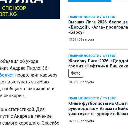
/
ГЛАВНЫЕ НОВОСТИ
ФУТБОЛ
Высшая Лига-2026: беспощ
«Дордой», «Алга» проиграла
«Барсу»
13:39
|
08 августа
/
ГЛАВНЫЕ НОВОСТИ
ФУТБОЛ
объявил об уходе
Жогорку Лига-2026: «Дордо
громит «Нефтчи» в Бишкеке
ика Андреа Пирло. 36-
Фото
болист
продолжит карьеру
дет выступать за «Нью-
13:38
|
08 августа
», сообщает официальный
ой синьоры».
/
ГЛАВНЫЕ НОВОСТИ
ФУТБОЛ
Юные футболисты из Оша 
руководством Азамата Бай
шь статистикой. Для
участвуют в турнире в Каза
пути с Андреа в течение
15:51
|
07 августа
о самого хорошего. Спасибо