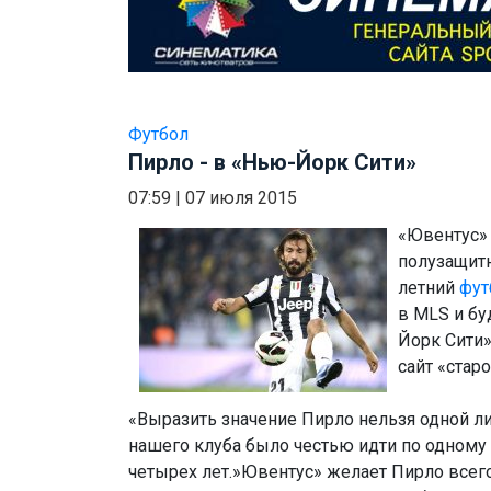
Футбол
Пирло - в «Нью-Йорк Сити»
07:59
|
07 июля 2015
«Ювентус» 
полузащитн
летний
фут
в MLS и бу
Йорк Сити
сайт «стар
«Выразить значение Пирло нельзя одной ли
нашего клуба было честью идти по одному 
четырех лет.»Ювентус» желает Пирло всег