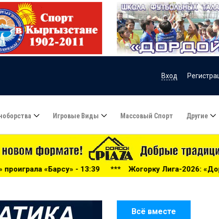
Вход
Регистра
ноборства
Игровые Виды
Массовый Спорт
Другие
- 13:39
***
Жогорку Лига-2026: «Дордой» громит «Нефтч
Всё вместе