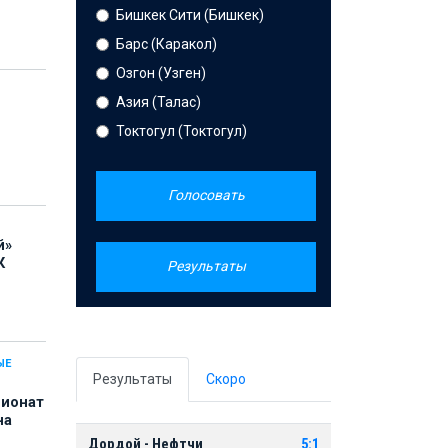
Бишкек Сити (Бишкек)
Барс (Каракол)
Озгон (Узген)
Азия (Талас)
Токтогул (Токтогул)
Голосовать
й»
К
Результаты
ЫЕ
Результаты
Скоро
пионат
на
Дордой - Нефтчи
5:1