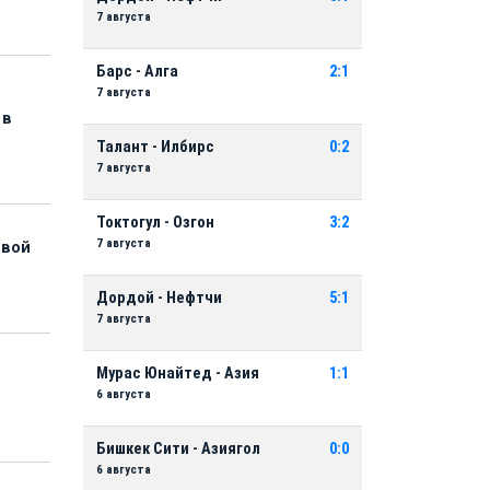
7 августа
Барс - Алга
2:1
7 августа
 в
Талант - Илбирс
0:2
7 августа
Токтогул - Озгон
3:2
7 августа
рвой
Дордой - Нефтчи
5:1
7 августа
Мурас Юнайтед - Азия
1:1
6 августа
Бишкек Сити - Азиягол
0:0
6 августа