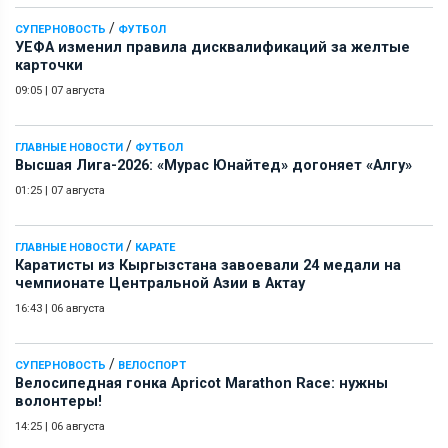
/
СУПЕРНОВОСТЬ
ФУТБОЛ
УЕФА изменил правила дисквалификаций за желтые
карточки
09:05
|
07 августа
/
ГЛАВНЫЕ НОВОСТИ
ФУТБОЛ
Высшая Лига-2026: «Мурас Юнайтед» догоняет «Алгу»
01:25
|
07 августа
/
ГЛАВНЫЕ НОВОСТИ
КАРАТЕ
Каратисты из Кыргызстана завоевали 24 медали на
чемпионате Центральной Азии в Актау
16:43
|
06 августа
/
СУПЕРНОВОСТЬ
ВЕЛОСПОРТ
Велосипедная гонка Apricot Marathon Race: нужны
волонтеры!
14:25
|
06 августа