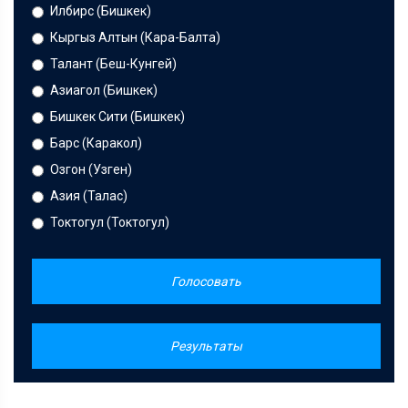
Илбирс (Бишкек)
Кыргыз Алтын (Кара-Балта)
Талант (Беш-Кунгей)
Азиагол (Бишкек)
Бишкек Сити (Бишкек)
Барс (Каракол)
Озгон (Узген)
Азия (Талас)
Токтогул (Токтогул)
Голосовать
Результаты