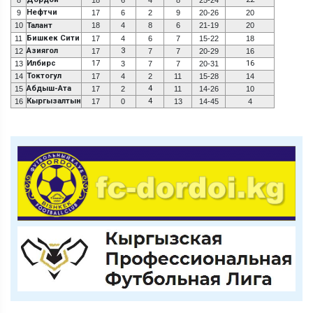
Нефтчи
9
17
6
2
9
20-26
20
10
Талант
18
4
8
6
21-19
20
Бишкек Сити
11
17
4
6
7
15-22
18
Азиягол
3
12
17
7
7
20-29
16
Илбирс
17
16
13
3
7
7
20-31
Токтогул
14
17
4
2
11
15-28
14
Абдыш-Ата
4
15
17
2
11
14-26
10
Кыргызалтын
4
16
17
0
13
14-45
4