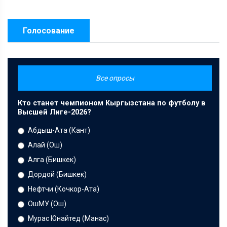
Голосование
Все опросы
Кто станет чемпионом Кыргызстана по футболу в
Высшей Лиге-2026?
Абдыш-Ата (Кант)
Алай (Ош)
Алга (Бишкек)
Дордой (Бишкек)
Нефтчи (Кочкор-Ата)
ОшМУ (Ош)
Мурас Юнайтед (Манас)