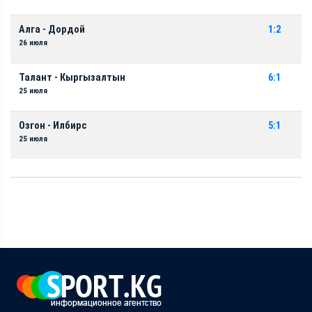
Алга - Дордой
1:2
26 июля
Талант - Кыргызалтын
6:1
25 июля
Озгон - Илбирс
5:1
25 июля