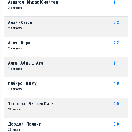
Азиягол - Мурас Юнайтед
1:1
2 августа
Алай - Озгон
3:2
2 августа
Азия - Барс
2:2
2 августа
Алга - Абдыш-Ата
1:1
1 августа
Илбирс - ОшМу
4:0
1 августа
Токтогул - Бишкек Сити
0:0
30 июля
Дордой - Талант
0:0
30 июля