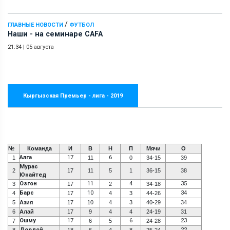
/
ГЛАВНЫЕ НОВОСТИ
ФУТБОЛ
Наши - на семинаре СAFA
21:34
|
05 августа
Кыргызская Премьер - лига - 2019
№
Команда
И
В
Н
П
Мячи
О
Алга
17
6
1
11
0
34-15
39
Мурас
2
17
11
5
1
36-15
38
Юнайтед
Озгон
11
4
35
3
17
2
34-18
Барс
10
34
4
17
4
3
44-26
5
Азия
17
10
4
3
40-29
34
6
Алай
17
9
4
4
24-19
31
Ошму
17
6
23
7
6
5
24-28
Дордой
22
8
18
6
4
8
25-24