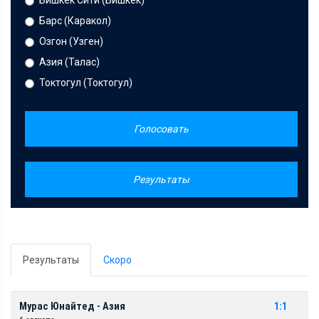
Бишкек Сити (Бишкек)
Барс (Каракол)
Озгон (Узген)
Азия (Талас)
Токтогул (Токтогул)
Голосовать
Результаты
Результаты
Скоро
Мурас Юнайтед - Азия
1:1