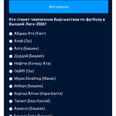
Все опросы
Кто станет чемпионом Кыргызстана по футболу в
Высшей Лиге-2026?
Абдыш-Ата (Кант)
Алай (Ош)
Алга (Бишкек)
Дордой (Бишкек)
Нефтчи (Кочкор-Ата)
ОшМУ (Ош)
Мурас Юнайтед (Манас)
Илбирс (Бишкек)
Кыргыз Алтын (Кара-Балта)
Талант (Беш-Кунгей)
Азиагол (Бишкек)