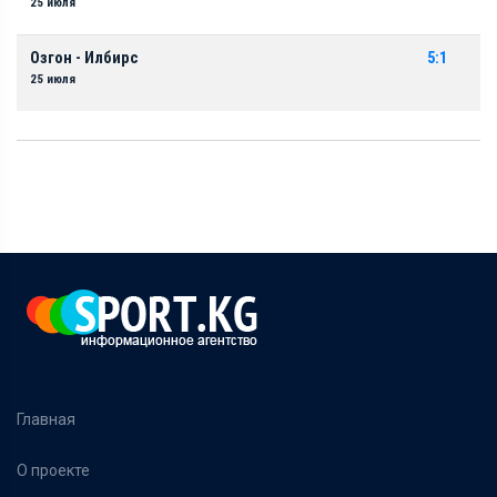
25 июля
Озгон - Илбирс
5:1
25 июля
Главная
О проекте