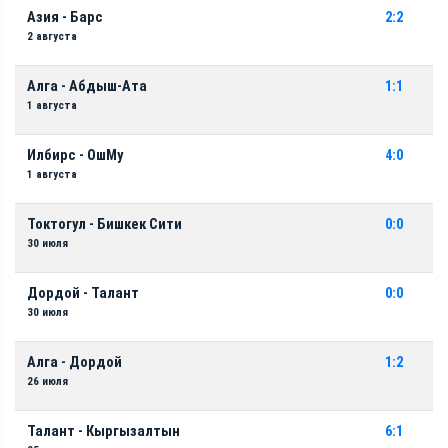
Азия - Барс
2:2
2 августа
Алга - Абдыш-Ата
1:1
1 августа
Илбирс - ОшМу
4:0
1 августа
Токтогул - Бишкек Сити
0:0
30 июля
Дордой - Талант
0:0
30 июля
Алга - Дордой
1:2
26 июля
Талант - Кыргызалтын
6:1