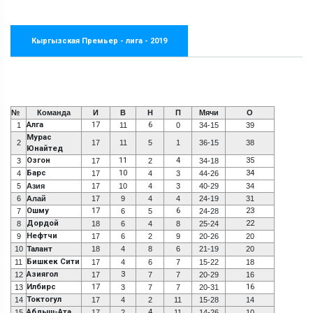
Кыргызская Премьер - лига - 2019
№
Команда
И
В
Н
П
Мячи
О
Алга
17
6
1
11
0
34-15
39
Мурас
2
17
11
5
1
36-15
38
Юнайтед
Озгон
11
4
35
3
17
2
34-18
Барс
10
34
4
17
4
3
44-26
5
Азия
17
10
4
3
40-29
34
6
Алай
17
9
4
4
24-19
31
Ошму
17
6
23
7
6
5
24-28
Дордой
22
8
18
6
4
8
25-24
Нефтчи
9
17
6
2
9
20-26
20
10
Талант
18
4
8
6
21-19
20
Бишкек Сити
11
17
4
6
7
15-22
18
Азиягол
3
12
17
7
7
20-29
16
Илбирс
17
16
13
3
7
7
20-31
Токтогул
14
17
4
2
11
15-28
14
Абдыш-Ата
4
15
17
2
11
14-26
10