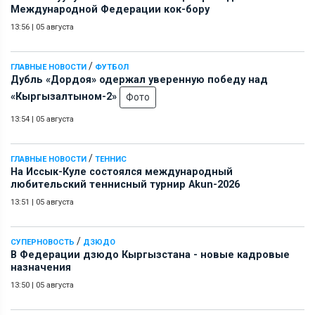
Международной Федерации кок-бору
13:56
|
05 августа
/
ГЛАВНЫЕ НОВОСТИ
ФУТБОЛ
Дубль «Дордоя» одержал уверенную победу над
«Кыргызалтыном-2»
Фото
13:54
|
05 августа
/
ГЛАВНЫЕ НОВОСТИ
ТЕННИС
На Иссык-Куле состоялся международный
любительский теннисный турнир Akun-2026
13:51
|
05 августа
/
СУПЕРНОВОСТЬ
ДЗЮДО
В Федерации дзюдо Кыргызстана - новые кадровые
назначения
13:50
|
05 августа