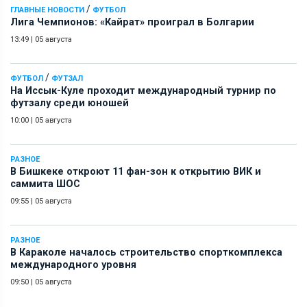
/
ГЛАВНЫЕ НОВОСТИ
ФУТБОЛ
Лига Чемпионов: «Кайрат» проиграл в Болгарии
13:49
|
05 августа
/
ФУТБОЛ
ФУТЗАЛ
На Иссык-Куле проходит международный турнир по
футзалу среди юношей
10:00
|
05 августа
РАЗНОЕ
В Бишкеке откроют 11 фан-зон к открытию ВИК и
саммита ШОС
09:55
|
05 августа
РАЗНОЕ
В Караколе началось строительство спорткомплекса
международного уровня
09:50
|
05 августа