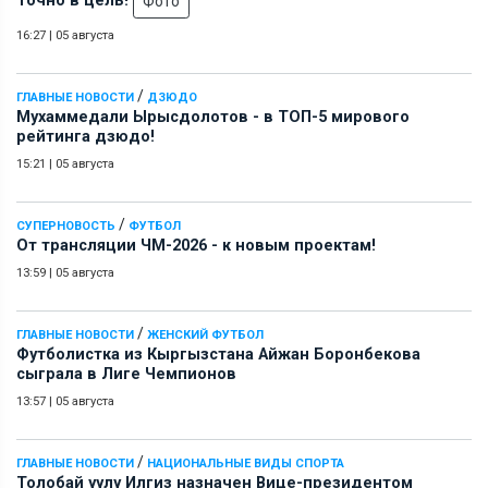
Точно в цель!
Фото
16:27
|
05 августа
/
ГЛАВНЫЕ НОВОСТИ
ДЗЮДО
Мухаммедали Ырысдолотов - в ТОП-5 мирового
рейтинга дзюдо!
15:21
|
05 августа
/
СУПЕРНОВОСТЬ
ФУТБОЛ
От трансляции ЧМ-2026 - к новым проектам!
13:59
|
05 августа
/
ГЛАВНЫЕ НОВОСТИ
ЖЕНСКИЙ ФУТБОЛ
Футболистка из Кыргызстана Айжан Боронбекова
сыграла в Лиге Чемпионов
13:57
|
05 августа
/
ГЛАВНЫЕ НОВОСТИ
НАЦИОНАЛЬНЫЕ ВИДЫ СПОРТА
Толобай уулу Илгиз назначен Вице-президентом