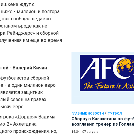
Бишкеке ждут с
 ниже - миллион и полтора
, как сообщал недавно
станом вроде как не
арк Рейнджерс» и сборной
олученная им еще во время
гой - Валерий Кичин
ь футболистов сборной
 - в один миллион евро.
является защитник
лый сезон на правах
тысяч евро.
/
ГЛАВНЫЕ НОВОСТИ
ФУТБОЛ
а игрока «Дордоя» Вадима
Сборную Казахстана по фут
мо-2» Ахлетдина
возглавил тренер из Голла
цкого происхождения, но,
14:34
|
07 августа