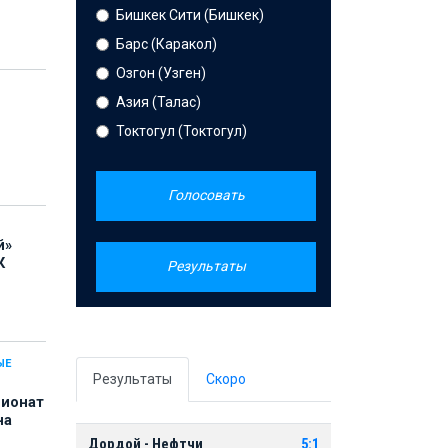
Бишкек Сити (Бишкек)
Барс (Каракол)
Озгон (Узген)
Азия (Талас)
Токтогул (Токтогул)
Голосовать
й»
К
Результаты
ЫЕ
Результаты
Скоро
пионат
на
Дордой - Нефтчи
5:1