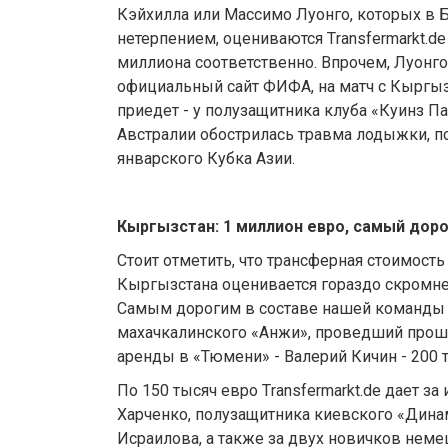
Кэйхилла или Массимо Луонго, которых в 
нетерпением, оцениваются Тransfermarkt.de
миллиона соответственно. Впрочем, Луонго
официальный сайт ФИФА, на матч с Кыргыз
приедет - у полузащитника клуба «Куинз П
Австралии обострилась травма лодыжки, п
январского Кубка Азии.
Кыргызстан: 1 миллион евро, самый доро
Стоит отметить, что трансферная стоимост
Кыргызстана оценивается гораздо скромнее
Самым дорогим в составе нашей команды 
махачкалинского «Анжи», проведший прош
аренды в «Тюмени» - Валерий Кичин - 200 
По 150 тысяч евро Тransfermarkt.de дает з
Харченко, полузащитника киевского «Дина
Исраилова, а также за двух новичков неме