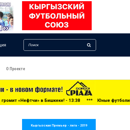
ция
О Проекте
ке! - 13:38
***
Юные футболисты из Оша под руководств
Кыргызская Премьер - лига - 2019