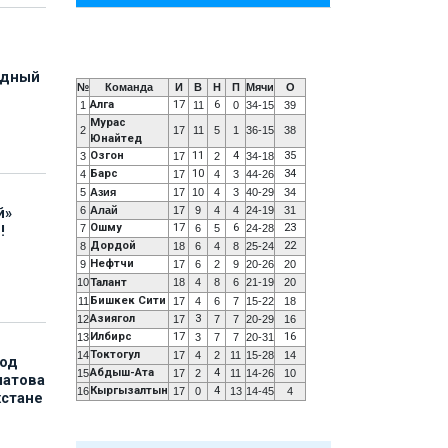
адный
№
Команда
И
В
Н
П
Мячи
О
Алга
17
6
1
11
0
34-15
39
Мурас
2
17
11
5
1
36-15
38
Юнайтед
Озгон
11
4
35
3
17
2
34-18
Барс
10
34
4
17
4
3
44-26
5
Азия
17
10
4
3
40-29
34
6
Алай
17
9
4
4
24-19
31
й»
Ошму
17
6
23
7
6
5
24-28
!
Дордой
22
8
18
6
4
8
25-24
Нефтчи
9
17
6
2
9
20-26
20
10
Талант
18
4
8
6
21-19
20
Бишкек Сити
11
17
4
6
7
15-22
18
Азиягол
3
12
17
7
7
20-29
16
Илбирс
17
16
13
3
7
7
20-31
Токтогул
14
17
4
2
11
15-28
14
под
Абдыш-Ата
4
15
17
2
11
14-26
10
матова
Кыргызалтын
4
16
17
0
13
14-45
4
хстане