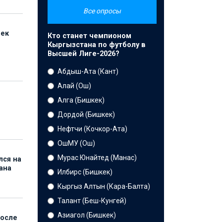
Все опросы
бек
Кто станет чемпионом
Кыргызстана по футболу в
Высшей Лиге-2026?
Абдыш-Ата (Кант)
Алай (Ош)
Алга (Бишкек)
Дордой (Бишкек)
Нефтчи (Кочкор-Ата)
ОшМУ (Ош)
Мурас Юнайтед (Манас)
лся на
ана
Илбирс (Бишкек)
Кыргыз Алтын (Кара-Балта)
Талант (Беш-Кунгей)
Азиагол (Бишкек)
после