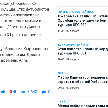
Люкса («Нюрнберг-2»,
 Польша). Этих футболистов
/
ГЛАВНЫЕ НОВОСТИ
ММА
естинин пригласил на
Джеремайя Уэллс - Мыкты
а готовятся к матчам с
Оролбай уулу и другие бои
турнира UFC 330
еш (11 июня в Дакке).
14:34
|
07 августа
 в 31 раз (!) дешевле
/
ЕДИНОБОРСТВА
ММА
ду сборными Кыргызстана
Стал известен полный кард
турнира UFC 331
а стадионе им. Долена
10:00
|
07 августа
 времени. Алга,
ФУТБОЛ
Фабио Каннаваро пожалова
«крота» в сборной Узбекист
09:55
|
07 августа
0
0
3 642
0
ФУТБОЛ
Месси забил первые голы 