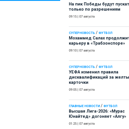
На пик Победы будут пуска
только по разрешениям
09:15
|
07 августа
/
СУПЕРНОВОСТЬ
ФУТБОЛ
Мохаммед Салах продолжи
карьеру в «Трабзонспоре»
09:10
|
07 августа
/
СУПЕРНОВОСТЬ
ФУТБОЛ
УЕФА изменил правила
дисквалификаций за желт
карточки
09:05
|
07 августа
/
ГЛАВНЫЕ НОВОСТИ
ФУТБОЛ
Высшая Лига-2026: «Мурас
Юнайтед» догоняет «Алгу»
01:25
|
07 августа