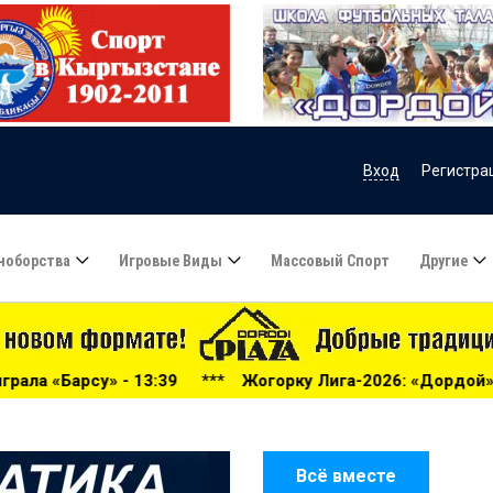
Вход
Регистра
ноборства
Игровые Виды
Массовый Спорт
Другие
**
Жогорку Лига-2026: «Дордой» громит «Нефтчи» в Бишке
Всё вместе