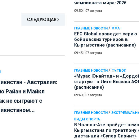
чемпионата мира-2026
09:50
|
07 августа
СЛЕДУЮЩАЯ
/
ГЛАВНЫЕ НОВОСТИ
ММА
EFC Global проведет серию
бойцовских турниров в
Кыргызстане (расписание)
09:45
|
07 августа
/
ГЛАВНЫЕ НОВОСТИ
ФУТБОЛ
Л
«Мурас Юнайтед» и «Дордо
икистан - Австралия:
стартуют в Лиге Вызова АФ
(расписание)
ю Райан и Майкл
09:40
|
07 августа
ак не сыграют с
икистаном...
/
ГЛАВНЫЕ НОВОСТИ
ЭКСТРЕМАЛЬН
ВИДЫ СПОРТА
В Чолпон-Ате пройдет чем
Кыргызстана по триатлону 
дистанции «Супер Спринт»