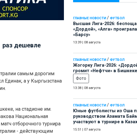
/
ГЛАВНЫЕ НОВОСТИ
ФУТБОЛ
Высшая Лига-2026: беспощ
«Дордой», «Алга» проиграла
«Барсу»
13:39
|
08 августа
1 раз дешевле
/
ГЛАВНЫЕ НОВОСТИ
ФУТБОЛ
Жогорку Лига-2026: «Дордо
громит «Нефтчи» в Бишкеке
стралии самым дорогим
Фото
л Единак, а у Кыргызстана
ин.
13:38
|
08 августа
/
ГЛАВНЫЕ НОВОСТИ
ФУТБОЛ
кеке, на стадионе им.
Юные футболисты из Оша 
акова Национальная
руководством Азамата Бай
участвуют в турнире в Каза
матч отборочного турнира
15:51
|
07 августа
стралии - действующим