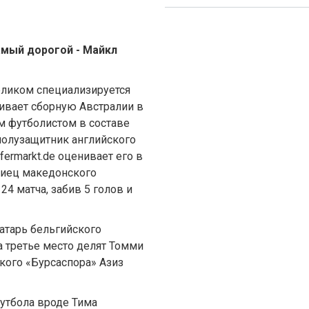
самый дорогой - Майкл
целиком специализируется
нивает сборную Австралии в
м футболистом в составе
полузащитник английского
fermarkt.de оценивает его в
алиец македонского
4 матча, забив 5 голов и
атарь бельгийского
а третье место делят Томми
цкого «Бурсаспора» Азиз
утбола вроде Тима