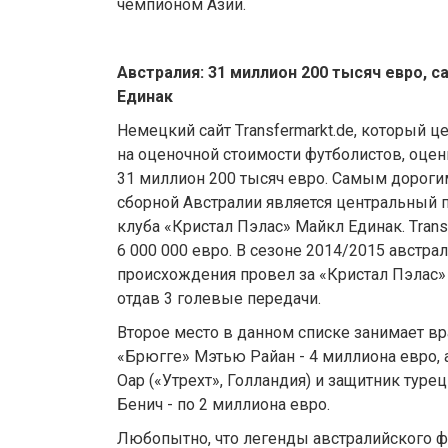
чемпионом Азии.
Австралия: 31 миллион 200 тысяч евро, 
Единак
Немецкий сайт Тransfermarkt.de, который 
на оценочной стоимости футболистов, оце
31 миллион 200 тысяч евро. Самым дороги
сборной Австралии является центральный 
клуба «Кристал Пэлас» Майкл Единак. Тrans
6 000 000 евро. В сезоне 2014/2015 австр
происхождения провел за «Кристал Пэлас» 2
отдав 3 голевые передачи.
Второе место в данном списке занимает вр
«Брюгге» Мэтью Райан - 4 миллиона евро, 
Оар («Утрехт», Голландия) и защитник туре
Бенич - по 2 миллиона евро.
Любопытно, что легенды австралийского ф