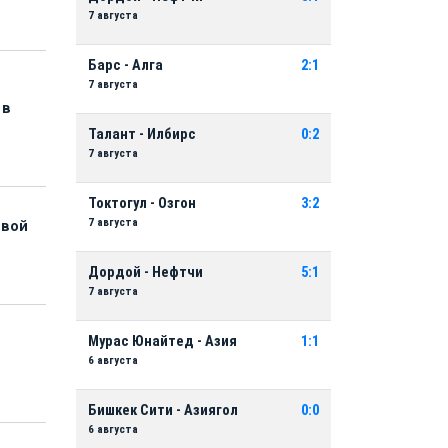
7 августа
Барс - Алга
2:1
7 августа
 в
Талант - Илбирс
0:2
7 августа
Токтогул - Озгон
3:2
7 августа
рвой
Дордой - Нефтчи
5:1
7 августа
Мурас Юнайтед - Азия
1:1
6 августа
Бишкек Сити - Азиягол
0:0
6 августа