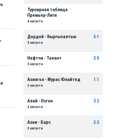
ть
Турнирная таблица
Премьер-Лиги
4 августа
Дордой - Кыргызалтын
5:1
т
3 августа
Нефтчи - Талант
2:0
3 августа
Азиягол - Мурас Юнайтед
1:1
ые
2 августа
Алай - Озгон
3:2
2 августа
Азия - Барс
2:2
2 августа