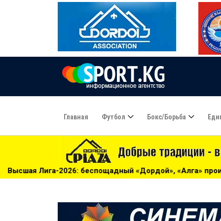
Главная
Футбол
Бокс/борьба
Еди
пощадный «Дордой», «Алга» проиграла «Барсу» - 13:39
*