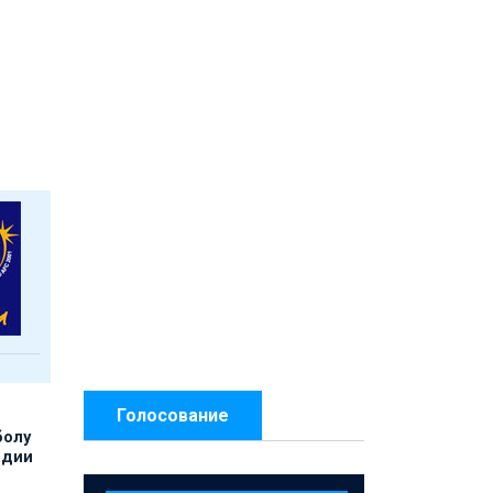
Голосование
болу
ндии