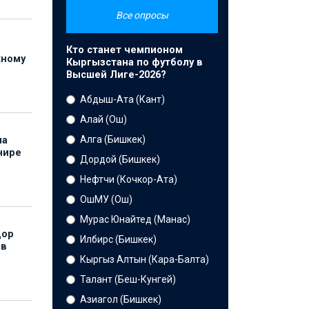
Все опросы
Кто станет чемпионом
жному
Кыргызстана по футболу в
Высшей Лиге-2026?
Абдыш-Ата (Кант)
Алай (Ош)
Алга (Бишкек)
на
нире
Дордой (Бишкек)
Нефтчи (Кочкор-Ата)
ОшМУ (Ош)
Мурас Юнайтед (Манас)
дор
Илбирс (Бишкек)
 в
Кыргыз Алтын (Кара-Балта)
Талант (Беш-Кунгей)
Азиагол (Бишкек)