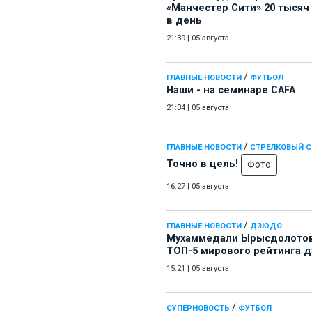
«Манчестер Сити» 20 тысяч
в день
21:39
|
05 августа
/
ГЛАВНЫЕ НОВОСТИ
ФУТБОЛ
Наши - на семинаре СAFA
21:34
|
05 августа
/
ГЛАВНЫЕ НОВОСТИ
СТРЕЛКОВЫЙ 
Точно в цель!
Фото
16:27
|
05 августа
/
ГЛАВНЫЕ НОВОСТИ
ДЗЮДО
Мухаммедали Ырысдолотов
ТОП-5 мирового рейтинга 
15:21
|
05 августа
/
СУПЕРНОВОСТЬ
ФУТБОЛ