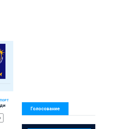
СПОРТ
еди
Голосование
о