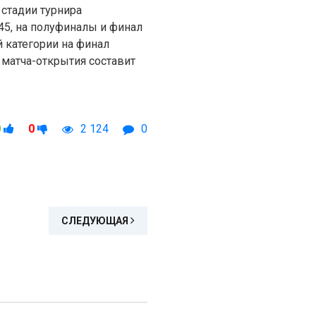
стадии турнира
 45, на полуфиналы и финал
й категории на финал
 матча-открытия составит
0
0
2 124
0
СЛЕДУЮЩАЯ