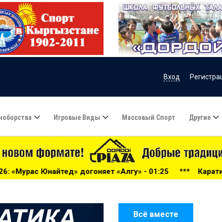
Вход
Регистра
ноборства
Игровые Виды
Массовый Спорт
Другие
ет «Алгу» - 01:25
***
Каратисты из Кыргызстана завоев
Всё вместе