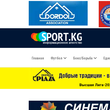
Главная
Футбол
Бокс/борьба
Еди
Высшая Лига-2026: «Мурас Юнайтед» догоня