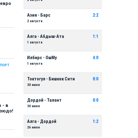
 евро
Азия - Барс
2:2
2 августа
Алга - Абдыш-Ата
1:1
1 августа
Илбирс - ОшМу
4:0
1 августа
СПОРТ
Токтогул - Бишкек Сити
0:0
30 июля
Дордой - Талант
0:0
 - в
30 июля
дзюдо!
Алга - Дордой
1:2
26 июля