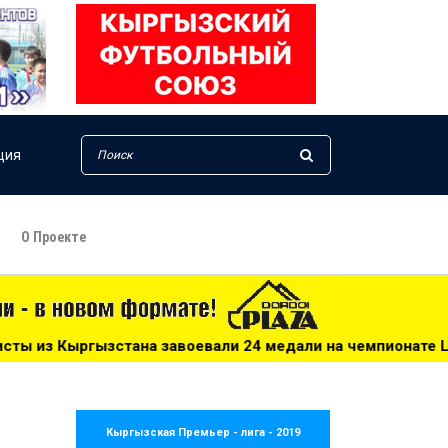
ция
О Проекте
али 24 медали на чемпионате Центральной Азии в Актау - 
Кыргызская Премьер - лига - 2019