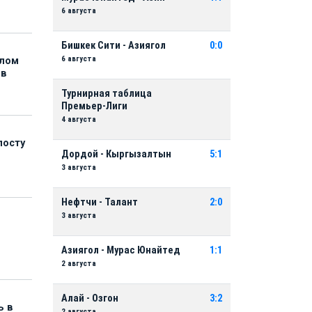
6 августа
Бишкек Сити - Азиягол
0:0
6 августа
елом
ов
Турнирная таблица
Премьер-Лиги
4 августа
посту
Дордой - Кыргызалтын
5:1
3 августа
Нефтчи - Талант
2:0
3 августа
Азиягол - Мурас Юнайтед
1:1
2 августа
Алай - Озгон
3:2
ь в
2 августа