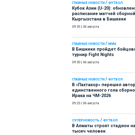
/
ГЛАВНЫЕ НОВОСТИ
ФУТБОЛ
Кубок Азии (U-20): обновле
расписание матчей сборно
Кыргызстана в Бишкеке
09:35
|
06 августа
/
ГЛАВНЫЕ НОВОСТИ
ММА
В Бишкеке пройдет бойцов
турнир Fight Nights
09:30
|
06 августа
/
ГЛАВНЫЕ НОВОСТИ
ФУТБОЛ
В «Пахтакор» перешел авто
единственного гола сборн
Ирака на ЧМ-2026
09:25
|
06 августа
/
СУПЕРНОВОСТЬ
ФУТБОЛ
В Алматы строят стадион на
тысяч человек