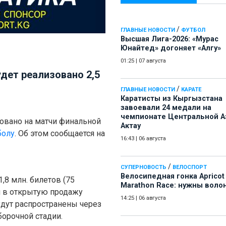
/
ГЛАВНЫЕ НОВОСТИ
ФУТБОЛ
Высшая Лига-2026: «Мурас
Юнайтед» догоняет «Алгу»
01:25
|
07 августа
дет реализовано 2,5
/
ГЛАВНЫЕ НОВОСТИ
КАРАТЕ
Каратисты из Кыргызстана
завоевали 24 медали на
чемпионате Центральной А
зовано на матчи финальной
Актау
болу
. Об этом сообщается на
16:43
|
06 августа
/
СУПЕРНОВОСТЬ
ВЕЛОСПОРТ
Велосипедная гонка Apricot
,8 млн. билетов (75
Marathon Race: нужны воло
ня в открытую продажу
14:25
|
06 августа
удут распространены через
орочной стадии.