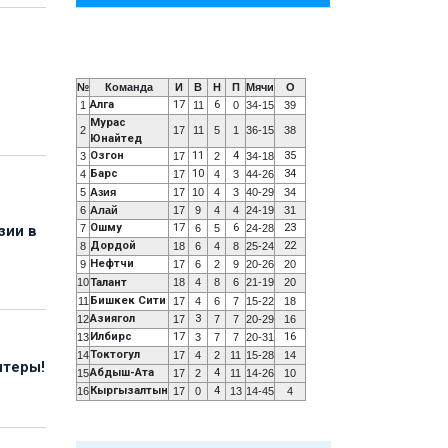
№
Команда
И
В
Н
П
Мячи
О
Алга
17
6
1
11
0
34-15
39
Мурас
2
17
11
5
1
36-15
38
Юнайтед
Озгон
11
4
35
3
17
2
34-18
Барс
10
34
4
17
4
3
44-26
5
Азия
17
10
4
3
40-29
34
6
Алай
17
9
4
4
24-19
31
Ошму
17
6
23
7
6
5
24-28
зии в
Дордой
22
8
18
6
4
8
25-24
Нефтчи
9
17
6
2
9
20-26
20
10
Талант
18
4
8
6
21-19
20
Бишкек Сити
11
17
4
6
7
15-22
18
Азиягол
3
12
17
7
7
20-29
16
Илбирс
17
16
13
3
7
7
20-31
Токтогул
14
17
4
2
11
15-28
14
нтеры!
Абдыш-Ата
4
15
17
2
11
14-26
10
Кыргызалтын
4
16
17
0
13
14-45
4