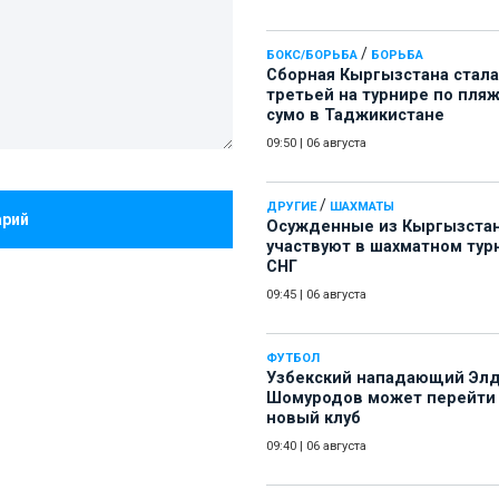
/
БОКС/БОРЬБА
БОРЬБА
Сборная Кыргызстана стала
третьей на турнире по пля
сумо в Таджикистане
09:50
|
06 августа
/
ДРУГИЕ
ШАХМАТЫ
арий
Осужденные из Кыргызста
участвуют в шахматном тур
СНГ
09:45
|
06 августа
ФУТБОЛ
Узбекский нападающий Эл
Шомуродов может перейти
новый клуб
09:40
|
06 августа