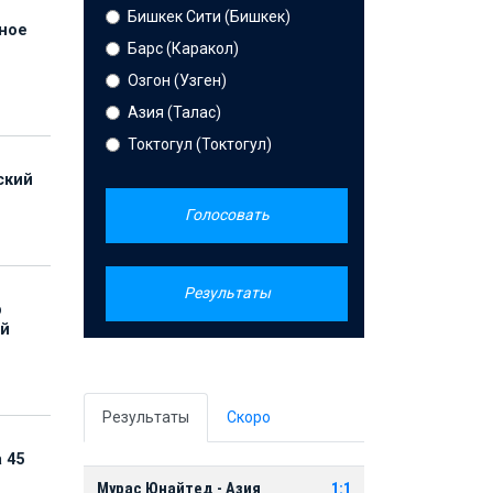
Бишкек Сити (Бишкек)
нное
Барс (Каракол)
й
Озгон (Узген)
Азия (Талас)
Токтогул (Токтогул)
ский
Голосовать
Результаты
р
ой
Результаты
Скоро
 45
Мурас Юнайтед - Азия
1:1