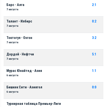
Барс - Алга
2:1
7 августа
Талант - Илбирс
0:2
7 августа
Токтогул - Озгон
3:2
7 августа
Дордой - Нефтчи
5:1
7 августа
Мурас Юнайтед - Азия
1:1
6 августа
Бишкек Сити - Азиягол
0:0
6 августа
Турнирная таблица Премьер-Лиги