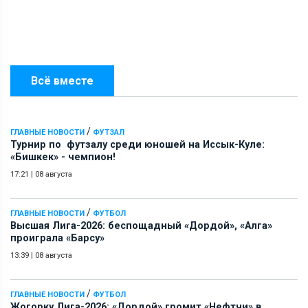
Всё вместе
/
ГЛАВНЫЕ НОВОСТИ
ФУТЗАЛ
Турнир по футзалу среди юношей на Иссык-Куле:
«Бишкек» - чемпион!
17:21
|
08 августа
/
ГЛАВНЫЕ НОВОСТИ
ФУТБОЛ
Высшая Лига-2026: беспощадный «Дордой», «Алга»
проиграла «Барсу»
13:39
|
08 августа
/
ГЛАВНЫЕ НОВОСТИ
ФУТБОЛ
Жогорку Лига-2026: «Дордой» громит «Нефтчи» в