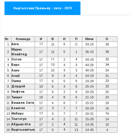
Кыргызская Премьер - лига - 2019
№
Команда
И
В
Н
П
Мячи
О
Алга
17
6
1
11
0
34-15
39
Мурас
2
17
11
5
1
36-15
38
Юнайтед
Озгон
11
4
35
3
17
2
34-18
Барс
10
34
4
17
4
3
44-26
5
Азия
17
10
4
3
40-29
34
6
Алай
17
9
4
4
24-19
31
Ошму
17
6
23
7
6
5
24-28
Дордой
22
8
18
6
4
8
25-24
Нефтчи
9
17
6
2
9
20-26
20
10
Талант
18
4
8
6
21-19
20
Бишкек Сити
11
17
4
6
7
15-22
18
Азиягол
3
12
17
7
7
20-29
16
Илбирс
17
16
13
3
7
7
20-31
Токтогул
14
17
4
2
11
15-28
14
Абдыш-Ата
4
15
17
2
11
14-26
10
Кыргызалтын
4
16
17
0
13
14-45
4