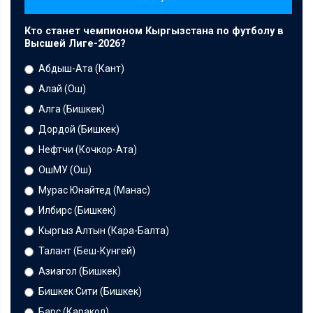
Кто станет чемпионом Кыргызстана по футболу в
Высшей Лиге-2026?
Абдыш-Ата (Кант)
Алай (Ош)
Алга (Бишкек)
Дордой (Бишкек)
Нефтчи (Кочкор-Ата)
ОшМУ (Ош)
Мурас Юнайтед (Манас)
Илбирс (Бишкек)
Кыргыз Алтын (Кара-Балта)
Талант (Беш-Кунгей)
Азиагол (Бишкек)
Бишкек Сити (Бишкек)
Барс (Каракол)