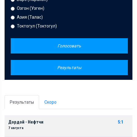
Озгон (Узген)
Азия (Талас)
Токтогул (Токтогул)
Голосовать
Результаты
Результаты
Скоро
Дордой - Нефтчи
5:1
7 августа