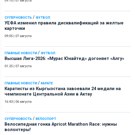
09:10
|
07 августа
/
СУПЕРНОВОСТЬ
ФУТБОЛ
УЕФА изменил правила дисквалификаций за желтые
карточки
09:05
|
07 августа
/
ГЛАВНЫЕ НОВОСТИ
ФУТБОЛ
Высшая Лига-2026: «Мурас Юнайтед» догоняет «Алгу»
01:25
|
07 августа
/
ГЛАВНЫЕ НОВОСТИ
КАРАТЕ
Каратисты из Кыргызстана завоевали 24 медали на
чемпионате Центральной Азии в Актау
16:43
|
06 августа
/
СУПЕРНОВОСТЬ
ВЕЛОСПОРТ
Велосипедная гонка Apricot Marathon Race: нужны
волонтеры!