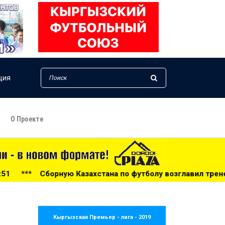
ция
О Проекте
хстана по футболу возглавил тренер из Голландии - 14:34
Кыргызская Премьер - лига - 2019