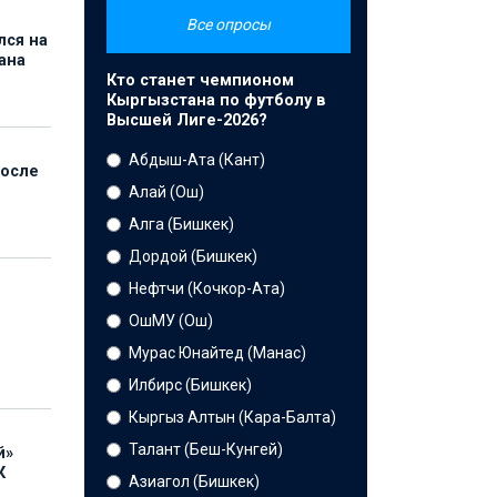
Все опросы
лся на
ана
Кто станет чемпионом
Кыргызстана по футболу в
Высшей Лиге-2026?
Абдыш-Ата (Кант)
после
Алай (Ош)
Алга (Бишкек)
Дордой (Бишкек)
Нефтчи (Кочкор-Ата)
ОшМУ (Ош)
Мурас Юнайтед (Манас)
Илбирс (Бишкек)
Кыргыз Алтын (Кара-Балта)
Талант (Беш-Кунгей)
й»
К
Азиагол (Бишкек)