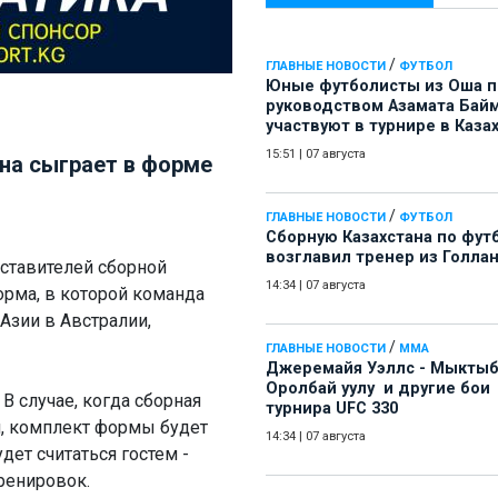
/
ГЛАВНЫЕ НОВОСТИ
ФУТБОЛ
Юные футболисты из Оша 
руководством Азамата Бай
участвуют в турнире в Каза
15:51
|
07 августа
на сыграет в форме
/
ГЛАВНЫЕ НОВОСТИ
ФУТБОЛ
Сборную Казахстана по фут
возглавил тренер из Голла
дставителей сборной
14:34
|
07 августа
орма, в которой команда
Азии в Австралии,
/
ГЛАВНЫЕ НОВОСТИ
ММА
Джеремайя Уэллс - Мыкты
Оролбай уулу и другие бои
В случае, когда сборная
турнира UFC 330
я, комплект формы будет
14:34
|
07 августа
удет считаться гостем -
ренировок.