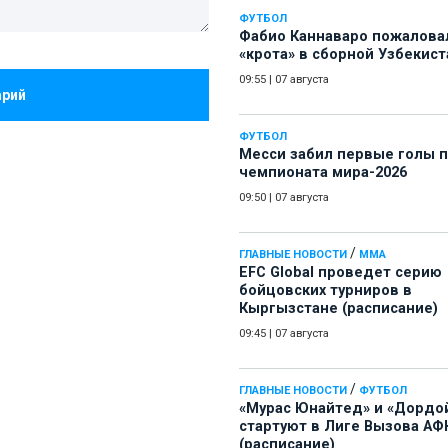
ФУТБОЛ
Фабио Каннаваро пожалова
«крота» в сборной Узбекист
09:55
|
07 августа
арий
ФУТБОЛ
Месси забил первые голы 
чемпионата мира-2026
09:50
|
07 августа
/
ГЛАВНЫЕ НОВОСТИ
ММА
EFC Global проведет серию
бойцовских турниров в
Кыргызстане (расписание)
09:45
|
07 августа
/
ГЛАВНЫЕ НОВОСТИ
ФУТБОЛ
«Мурас Юнайтед» и «Дордо
стартуют в Лиге Вызова АФ
(расписание)