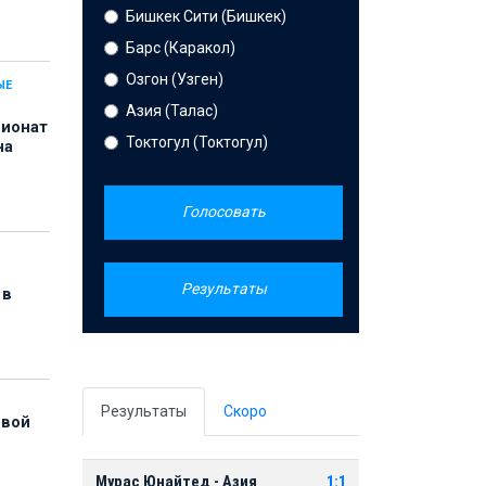
Бишкек Сити (Бишкек)
Барс (Каракол)
Озгон (Узген)
ЫЕ
Азия (Талас)
пионат
Токтогул (Токтогул)
на
Голосовать
Результаты
 в
Результаты
Скоро
рвой
Мурас Юнайтед - Азия
1:1