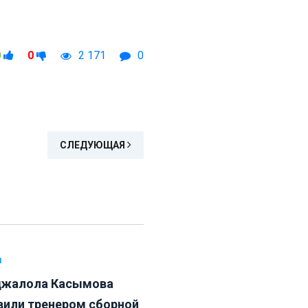
0
0
2 171
0
СЛЕДУЮЩАЯ
Л
жалола Касымова
вили тренером сборной