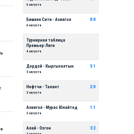
6 августа
Бишкек Сити - Азиягол
0:0
6 августа
Турнирная таблица
Премьер-Лиги
4 августа
ть
Дордой - Кыргызалтын
5:1
3 августа
Нефтчи - Талант
2:0
т
3 августа
Азиягол - Мурас Юнайтед
1:1
2 августа
Алай - Озгон
3:2
ые
2 августа