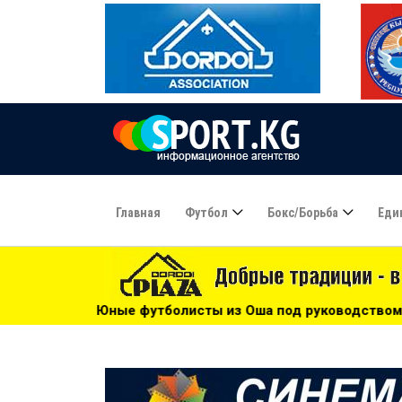
Главная
Футбол
Бокс/борьба
Еди
болисты из Оша под руководством Азамата Байматова учас