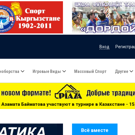
Вход
Регистра
ноборства
Игровые Виды
Массовый Спорт
Другие
твуют в турнире в Казахстане - 15:51
***
Сборную Каза
Всё вместе