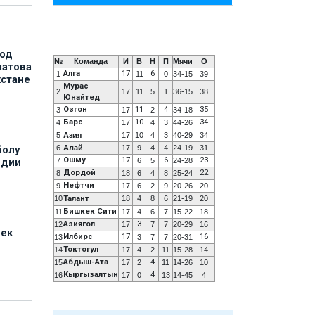
под
№
Команда
И
В
Н
П
Мячи
О
матова
Алга
17
6
1
11
0
34-15
39
хстане
Мурас
2
17
11
5
1
36-15
38
Юнайтед
Озгон
11
4
35
3
17
2
34-18
Барс
10
34
4
17
4
3
44-26
5
Азия
17
10
4
3
40-29
34
6
Алай
17
9
4
4
24-19
31
болу
Ошму
17
6
23
7
6
5
24-28
ндии
Дордой
22
8
18
6
4
8
25-24
Нефтчи
9
17
6
2
9
20-26
20
10
Талант
18
4
8
6
21-19
20
Бишкек Сити
11
17
4
6
7
15-22
18
Азиягол
3
12
17
7
7
20-29
16
бек
Илбирс
17
16
13
3
7
7
20-31
Токтогул
14
17
4
2
11
15-28
14
Абдыш-Ата
4
15
17
2
11
14-26
10
Кыргызалтын
4
16
17
0
13
14-45
4