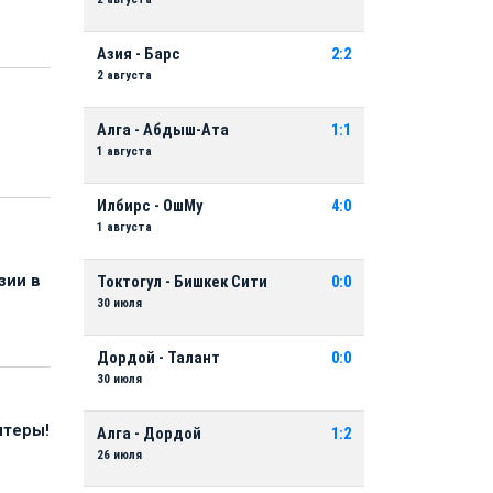
Азия - Барс
2:2
2 августа
Алга - Абдыш-Ата
1:1
1 августа
Илбирс - ОшМу
4:0
1 августа
зии в
Токтогул - Бишкек Сити
0:0
30 июля
Дордой - Талант
0:0
30 июля
нтеры!
Алга - Дордой
1:2
26 июля