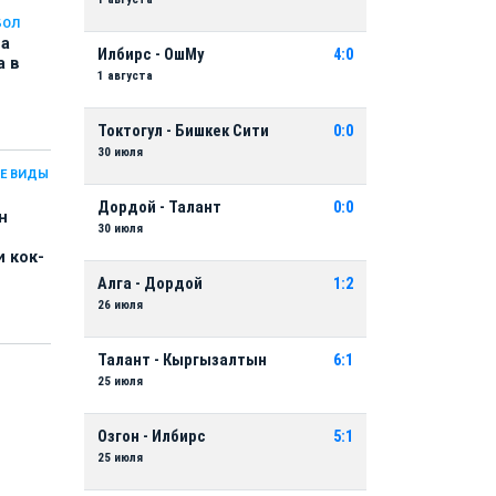
БОЛ
на
Илбирс - ОшМу
4:0
а в
1 августа
Токтогул - Бишкек Сити
0:0
30 июля
Е ВИДЫ
Дордой - Талант
0:0
н
30 июля
 кок-
Алга - Дордой
1:2
26 июля
Талант - Кыргызалтын
6:1
25 июля
Озгон - Илбирс
5:1
25 июля