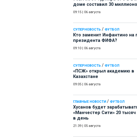
доме составил 30 миллион
09:15
|
06 августа
/
СУПЕРНОВОСТЬ
ФУТБОЛ
Кто заменит Инфантино на 
президента ФИФА?
09:10
|
06 августа
/
СУПЕРНОВОСТЬ
ФУТБОЛ
«ПСЖ» открыл академию в
Казахстане
09:05
|
06 августа
/
ГЛАВНЫЕ НОВОСТИ
ФУТБОЛ
Хусанов будет зарабатыват
«Манчестер Сити» 20 тысяч
в день
21:39
|
05 августа