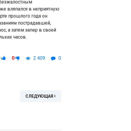
 безжалостным
же вляпался в неприятную
арте прошлого года он
казаниям пострадавшей,
ос, а затем запер в своей
льких часов.
0
0
2 409
0
СЛЕДУЮЩАЯ