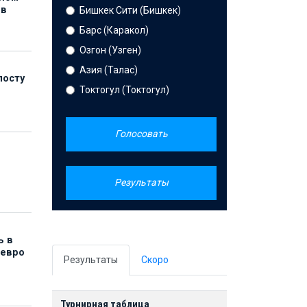
ов
Бишкек Сити (Бишкек)
Барс (Каракол)
Озгон (Узген)
Азия (Талас)
посту
Токтогул (Токтогул)
Голосовать
Результаты
ь в
 евро
Результаты
Скоро
Турнирная таблица