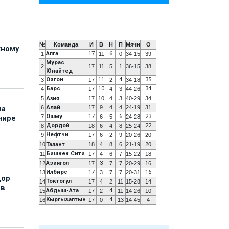
№
Команда
И
В
Н
П
Мячи
О
жному
Алга
17
6
1
11
0
34-15
39
Мурас
2
17
11
5
1
36-15
38
Юнайтед
Озгон
11
4
35
3
17
2
34-18
Барс
10
34
4
17
4
3
44-26
5
Азия
17
10
4
3
40-29
34
6
Алай
17
9
4
4
24-19
31
на
Ошму
17
6
23
7
6
5
24-28
нире
Дордой
22
8
18
6
4
8
25-24
Нефтчи
9
17
6
2
9
20-26
20
10
Талант
18
4
8
6
21-19
20
Бишкек Сити
11
17
4
6
7
15-22
18
Азиягол
3
12
17
7
7
20-29
16
Илбирс
17
16
13
3
7
7
20-31
дор
Токтогул
14
17
4
2
11
15-28
14
 в
Абдыш-Ата
4
15
17
2
11
14-26
10
Кыргызалтын
4
16
17
0
13
14-45
4