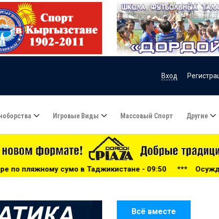
Вход
Регистра
ноборства
Игровые Виды
Массовый Спорт
Другие
в Таджикистане - 09:50
***
Осужденные из Кыргызстана
Всё вместе