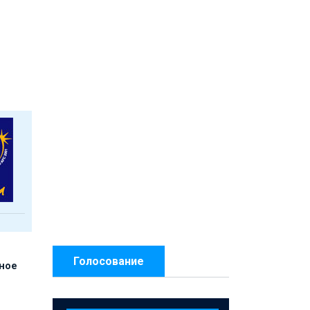
Голосование
нное
й