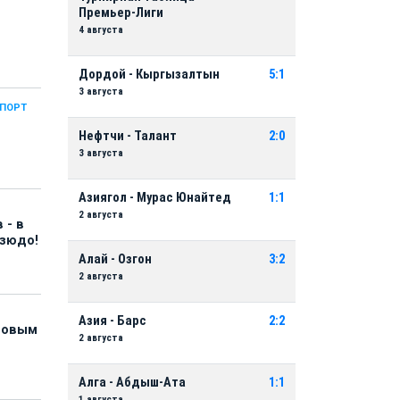
Премьер-Лиги
4 августа
Дордой - Кыргызалтын
5:1
3 августа
СПОРТ
Нефтчи - Талант
2:0
3 августа
Азиягол - Мурас Юнайтед
1:1
2 августа
 - в
дзюдо!
Алай - Озгон
3:2
2 августа
Азия - Барс
2:2
 новым
2 августа
Алга - Абдыш-Ата
1:1
1 августа