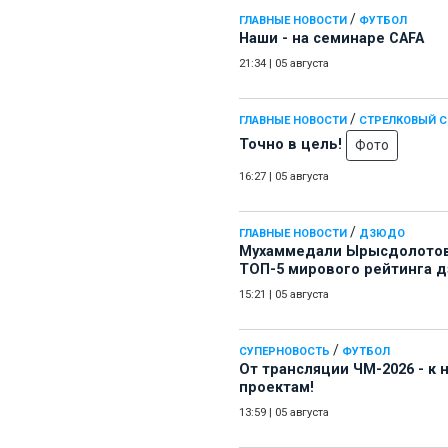
/
ГЛАВНЫЕ НОВОСТИ
ФУТБОЛ
Наши - на семинаре СAFA
21:34
|
05 августа
/
ГЛАВНЫЕ НОВОСТИ
СТРЕЛКОВЫЙ 
Точно в цель!
Фото
16:27
|
05 августа
/
ГЛАВНЫЕ НОВОСТИ
ДЗЮДО
Мухаммедали Ырысдолотов
ТОП-5 мирового рейтинга 
15:21
|
05 августа
/
СУПЕРНОВОСТЬ
ФУТБОЛ
От трансляции ЧМ-2026 - к
проектам!
13:59
|
05 августа