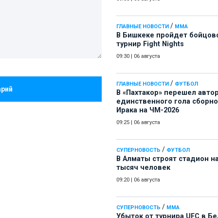
/
ГЛАВНЫЕ НОВОСТИ
ММА
В Бишкеке пройдет бойцов
турнир Fight Nights
09:30
|
06 августа
/
ГЛАВНЫЕ НОВОСТИ
ФУТБОЛ
арий
В «Пахтакор» перешел авто
единственного гола сборн
Ирака на ЧМ-2026
09:25
|
06 августа
/
СУПЕРНОВОСТЬ
ФУТБОЛ
В Алматы строят стадион на
тысяч человек
09:20
|
06 августа
/
СУПЕРНОВОСТЬ
ММА
Убыток от турнира UFC в Б