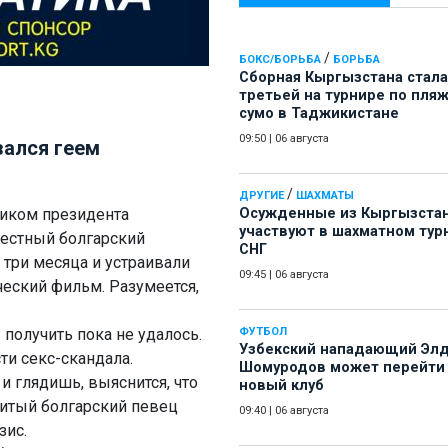
/
БОКС/БОРЬБА
БОРЬБА
Сборная Кыргызстана стала
третьей на турнире по пля
сумо в Таджикистане
09:50
|
06 августа
зался геем
/
ДРУГИЕ
ШАХМАТЫ
иком президента
Осужденные из Кыргызста
участвуют в шахматном тур
естный болгарский
СНГ
 три месяца и устраивали
09:45
|
06 августа
ческий фильм. Разумеется,
получить пока не удалось.
ФУТБОЛ
Узбекский нападающий Эл
ти секс-скандала.
Шомуродов может перейти
и глядишь, выяснится, что
новый клуб
итый болгарский певец
09:40
|
06 августа
зис.