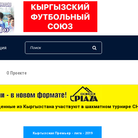
ция
О Проекте
 участвуют в шахматном турнире СНГ - 09:45
***
Узбе
Кыргызская Премьер - лига - 2019