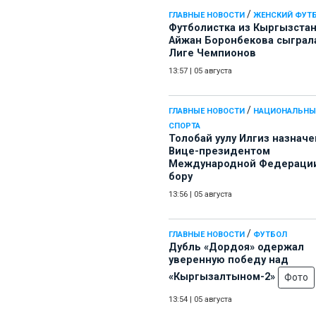
/
ГЛАВНЫЕ НОВОСТИ
ЖЕНСКИЙ ФУТ
Футболистка из Кыргызста
Айжан Боронбекова сыграл
Лиге Чемпионов
13:57
|
05 августа
/
ГЛАВНЫЕ НОВОСТИ
НАЦИОНАЛЬНЫ
СПОРТА
Толобай уулу Илгиз назначе
Вице-президентом
Международной Федерации
бору
13:56
|
05 августа
/
ГЛАВНЫЕ НОВОСТИ
ФУТБОЛ
Дубль «Дордоя» одержал
уверенную победу над
«Кыргызалтыном-2»
Фото
13:54
|
05 августа