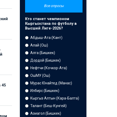
Все опросы
Кто станет чемпионом
ский
Кыргызстана по футболу в
Высшей Лиге-2026?
Абдыш-Ата (Кант)
Алай (Ош)
р
Алга (Бишкек)
ой
Дордой (Бишкек)
Нефтчи (Кочкор-Ата)
ОшМУ (Ош)
Мурас Юнайтед (Манас)
 45
Илбирс (Бишкек)
Кыргыз Алтын (Кара-Балта)
Талант (Беш-Кунгей)
Азиагол (Бишкек)
елом