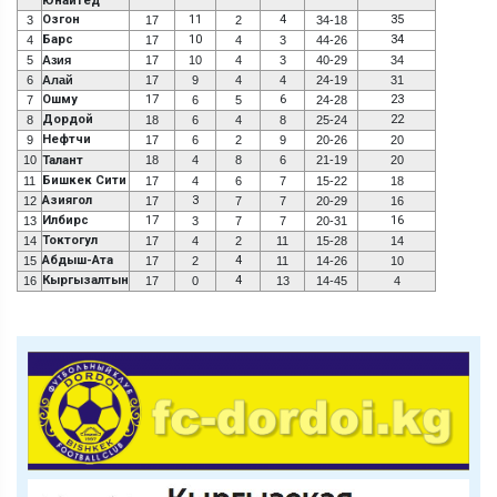
Юнайтед
Озгон
11
4
35
3
17
2
34-18
Барс
10
34
4
17
4
3
44-26
5
Азия
17
10
4
3
40-29
34
6
Алай
17
9
4
4
24-19
31
Ошму
17
6
23
7
6
5
24-28
Дордой
22
8
18
6
4
8
25-24
Нефтчи
9
17
6
2
9
20-26
20
10
Талант
18
4
8
6
21-19
20
Бишкек Сити
11
17
4
6
7
15-22
18
Азиягол
3
12
17
7
7
20-29
16
Илбирс
17
16
13
3
7
7
20-31
Токтогул
14
17
4
2
11
15-28
14
Абдыш-Ата
4
15
17
2
11
14-26
10
Кыргызалтын
4
16
17
0
13
14-45
4