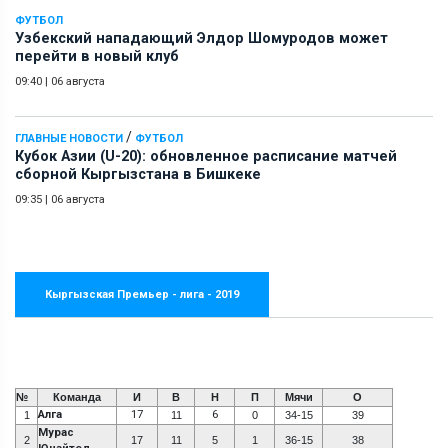
ФУТБОЛ
Узбекский нападающий Элдор Шомуродов может
перейти в новый клуб
09:40
|
06 августа
/
ГЛАВНЫЕ НОВОСТИ
ФУТБОЛ
Кубок Азии (U-20): обновленное расписание матчей
сборной Кыргызстана в Бишкеке
09:35
|
06 августа
Кыргызская Премьер - лига - 2019
№
Команда
И
В
Н
П
Мячи
О
Алга
17
6
1
11
0
34-15
39
Мурас
2
17
11
5
1
36-15
38