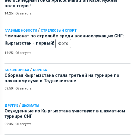
Велосипедная гонка Apricot Marathon Race: нужны
волонтеры!
14:25
|
06 августа
/
ГЛАВНЫЕ НОВОСТИ
СТРЕЛКОВЫЙ СПОРТ
Чемпионат по стрельбе среди военнослужащих СНГ:
Кыргызстан - первый!
Фото
14:25
|
06 августа
/
БОКС/БОРЬБА
БОРЬБА
Сборная Кыргызстана стала третьей на турнире по
пляжному сумо в Таджикистане
09:50
|
06 августа
/
ДРУГИЕ
ШАХМАТЫ
Осужденные из Кыргызстана участвуют в шахматном
турнире СНГ
09:45
|
06 августа