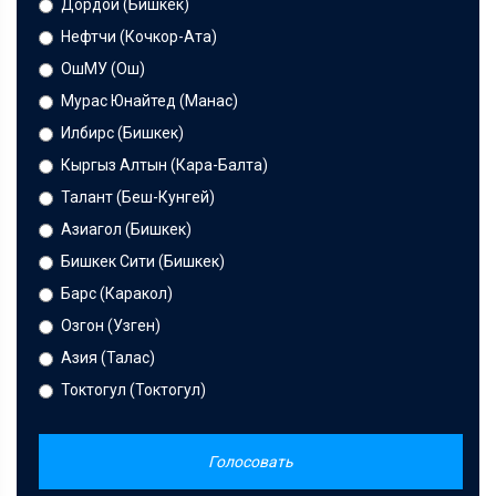
Дордой (Бишкек)
Нефтчи (Кочкор-Ата)
ОшМУ (Ош)
Мурас Юнайтед (Манас)
Илбирс (Бишкек)
Кыргыз Алтын (Кара-Балта)
Талант (Беш-Кунгей)
Азиагол (Бишкек)
Бишкек Сити (Бишкек)
Барс (Каракол)
Озгон (Узген)
Азия (Талас)
Токтогул (Токтогул)
Голосовать