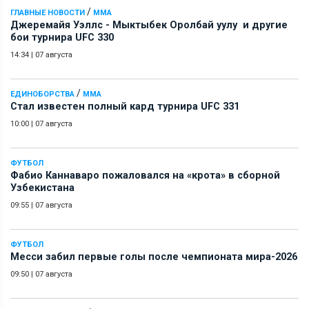
/
ГЛАВНЫЕ НОВОСТИ
ММА
Джеремайя Уэллс - Мыктыбек Оролбай уулу и другие
бои турнира UFC 330
14:34
|
07 августа
/
ЕДИНОБОРСТВА
ММА
Стал известен полный кард турнира UFC 331
10:00
|
07 августа
ФУТБОЛ
Фабио Каннаваро пожаловался на «крота» в сборной
Узбекистана
09:55
|
07 августа
ФУТБОЛ
Месси забил первые голы после чемпионата мира-2026
09:50
|
07 августа