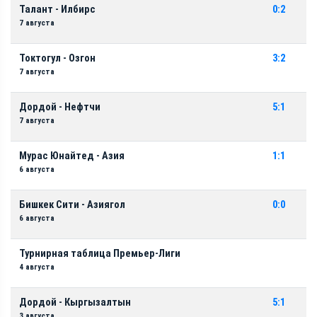
Талант - Илбирс
0:2
7 августа
Токтогул - Озгон
3:2
7 августа
Дордой - Нефтчи
5:1
7 августа
Мурас Юнайтед - Азия
1:1
6 августа
Бишкек Сити - Азиягол
0:0
6 августа
Турнирная таблица Премьер-Лиги
4 августа
Дордой - Кыргызалтын
5:1
3 августа