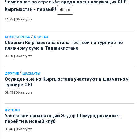
Чемпионат по стрельбе среди военнослужащих СНГ:
Кыргызстан - первый!
Фото
14:25
|
06 августа
/
БОКС/БОРЬБА
БОРЬБА
Сборная Кыргызстана стала третьей на турнире по
пляжному сумо в Таджикистане
09:50
|
06 августа
/
ДРУГИЕ
ШАХМАТЫ
Осужденные из Кыргызстана участвуют в шахматном
турнире СНГ
09:45
|
06 августа
ФУТБОЛ
Узбекский нападающий Элдор Шомуродов может
перейти в новый клуб
09:40
|
06 августа