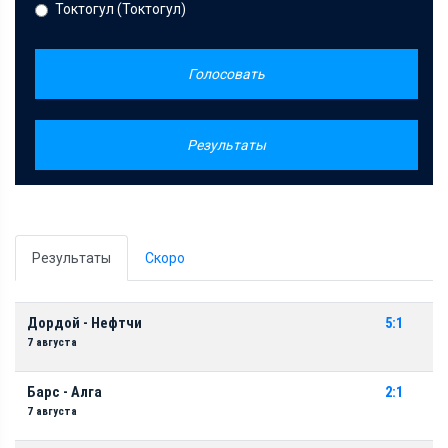
Токтогул (Токтогул)
Голосовать
Результаты
Результаты
Скоро
Дордой - Нефтчи
5:1
7 августа
Барс - Алга
2:1
7 августа