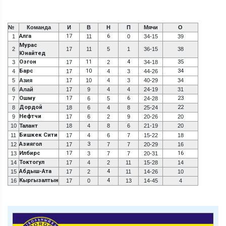
№
Команда
И
В
Н
П
Мячи
О
Алга
17
6
1
11
0
34-15
39
Мурас
2
17
11
5
1
36-15
38
Юнайтед
Озгон
11
4
35
3
17
2
34-18
Барс
10
34
4
17
4
3
44-26
5
Азия
17
10
4
3
40-29
34
6
Алай
17
9
4
4
24-19
31
Ошму
17
6
23
7
6
5
24-28
Дордой
22
8
18
6
4
8
25-24
Нефтчи
9
17
6
2
9
20-26
20
10
Талант
18
4
8
6
21-19
20
Бишкек Сити
11
17
4
6
7
15-22
18
Азиягол
3
12
17
7
7
20-29
16
Илбирс
17
16
13
3
7
7
20-31
Токтогул
14
17
4
2
11
15-28
14
Абдыш-Ата
4
15
17
2
11
14-26
10
Кыргызалтын
4
16
17
0
13
14-45
4