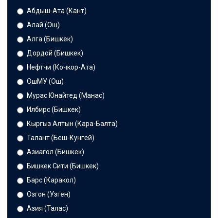
Абдыш-Ата (Кант)
Алай (Ош)
Алга (Бишкек)
Дордой (Бишкек)
Нефтчи (Кочкор-Ата)
ОшМУ (Ош)
Мурас Юнайтед (Манас)
Илбирс (Бишкек)
Кыргыз Алтын (Кара-Балта)
Талант (Беш-Кунгей)
Азиагол (Бишкек)
Бишкек Сити (Бишкек)
Барс (Каракол)
Озгон (Узген)
Азия (Талас)