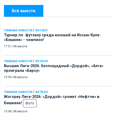
Всё вместе
/
ГЛАВНЫЕ НОВОСТИ
ФУТЗАЛ
Турнир по футзалу среди юношей на Иссык-Куле:
«Бишкек» - чемпион!
17:21
|
08 августа
/
ГЛАВНЫЕ НОВОСТИ
ФУТБОЛ
Высшая Лига-2026: беспощадный «Дордой», «Алга»
проиграла «Барсу»
13:39
|
08 августа
/
ГЛАВНЫЕ НОВОСТИ
ФУТБОЛ
Жогорку Лига-2026: «Дордой» громит «Нефтчи» в
Бишкеке!
Фото
13:38
|
08 августа