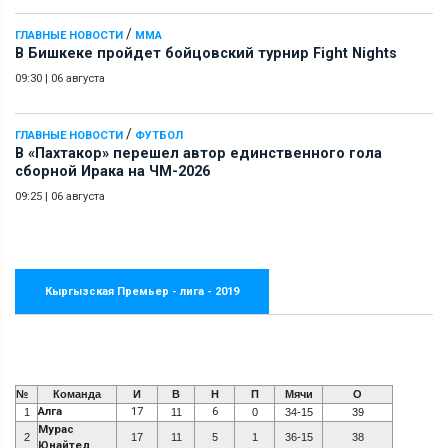
/
ГЛАВНЫЕ НОВОСТИ
ММА
В Бишкеке пройдет бойцовский турнир Fight Nights
09:30
|
06 августа
/
ГЛАВНЫЕ НОВОСТИ
ФУТБОЛ
В «Пахтакор» перешел автор единственного гола
сборной Ирака на ЧМ-2026
09:25
|
06 августа
Кыргызская Премьер - лига - 2019
№
Команда
И
В
Н
П
Мячи
О
Алга
17
6
1
11
0
34-15
39
Мурас
2
17
11
5
1
36-15
38
Юнайтед