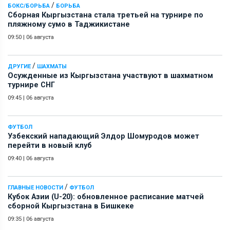
/
БОКС/БОРЬБА
БОРЬБА
Сборная Кыргызстана стала третьей на турнире по
пляжному сумо в Таджикистане
09:50
|
06 августа
/
ДРУГИЕ
ШАХМАТЫ
Осужденные из Кыргызстана участвуют в шахматном
турнире СНГ
09:45
|
06 августа
ФУТБОЛ
Узбекский нападающий Элдор Шомуродов может
перейти в новый клуб
09:40
|
06 августа
/
ГЛАВНЫЕ НОВОСТИ
ФУТБОЛ
Кубок Азии (U-20): обновленное расписание матчей
сборной Кыргызстана в Бишкеке
09:35
|
06 августа