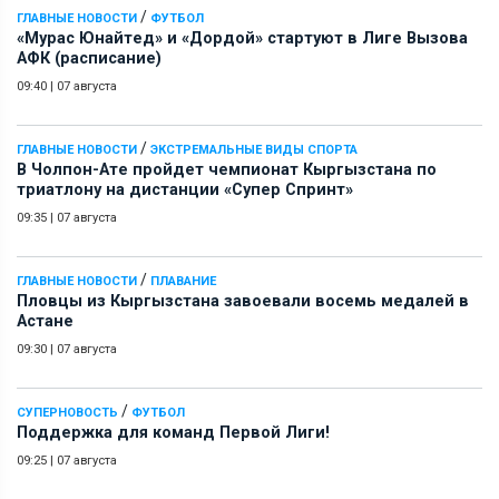
/
ГЛАВНЫЕ НОВОСТИ
ФУТБОЛ
«Мурас Юнайтед» и «Дордой» стартуют в Лиге Вызова
АФК (расписание)
09:40
|
07 августа
/
ГЛАВНЫЕ НОВОСТИ
ЭКСТРЕМАЛЬНЫЕ ВИДЫ СПОРТА
В Чолпон-Ате пройдет чемпионат Кыргызстана по
триатлону на дистанции «Супер Спринт»
09:35
|
07 августа
/
ГЛАВНЫЕ НОВОСТИ
ПЛАВАНИЕ
Пловцы из Кыргызстана завоевали восемь медалей в
Астане
09:30
|
07 августа
/
СУПЕРНОВОСТЬ
ФУТБОЛ
Поддержка для команд Первой Лиги!
09:25
|
07 августа