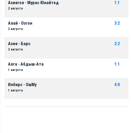
Азиягол - Мурас Юнайтед
1:1
2 августа
Алай - Озгон
3:2
2 августа
Азия - Барс
2:2
2 августа
Алга - Абдыш-Ата
1:1
1 августа
Илбирс - ОшМу
4:0
1 августа