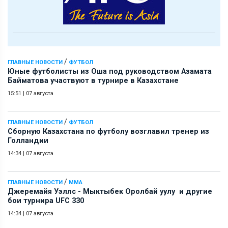
/
ГЛАВНЫЕ НОВОСТИ
ФУТБОЛ
Юные футболисты из Оша под руководством Азамата
Байматова участвуют в турнире в Казахстане
15:51
|
07 августа
/
ГЛАВНЫЕ НОВОСТИ
ФУТБОЛ
Сборную Казахстана по футболу возглавил тренер из
Голландии
14:34
|
07 августа
/
ГЛАВНЫЕ НОВОСТИ
ММА
Джеремайя Уэллс - Мыктыбек Оролбай уулу и другие
бои турнира UFC 330
14:34
|
07 августа