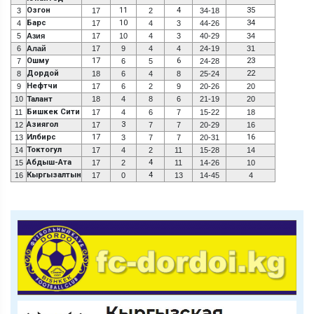
Озгон
11
4
35
3
17
2
34-18
Барс
10
34
4
17
4
3
44-26
5
Азия
17
10
4
3
40-29
34
6
Алай
17
9
4
4
24-19
31
Ошму
17
6
23
7
6
5
24-28
Дордой
22
8
18
6
4
8
25-24
Нефтчи
9
17
6
2
9
20-26
20
10
Талант
18
4
8
6
21-19
20
Бишкек Сити
11
17
4
6
7
15-22
18
Азиягол
3
12
17
7
7
20-29
16
Илбирс
17
16
13
3
7
7
20-31
Токтогул
14
17
4
2
11
15-28
14
Абдыш-Ата
4
15
17
2
11
14-26
10
Кыргызалтын
4
16
17
0
13
14-45
4