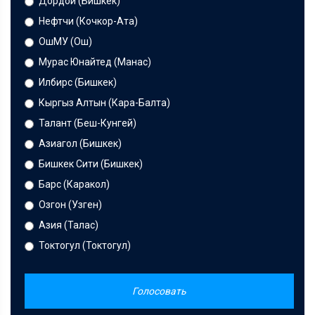
Дордой (Бишкек)
Нефтчи (Кочкор-Ата)
ОшМУ (Ош)
Мурас Юнайтед (Манас)
Илбирс (Бишкек)
Кыргыз Алтын (Кара-Балта)
Талант (Беш-Кунгей)
Азиагол (Бишкек)
Бишкек Сити (Бишкек)
Барс (Каракол)
Озгон (Узген)
Азия (Талас)
Токтогул (Токтогул)
Голосовать