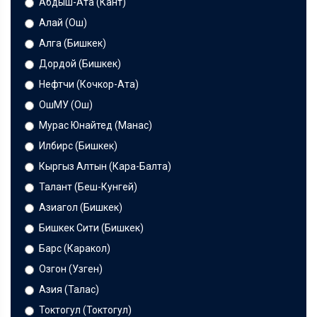
Абдыш-Ата (Кант)
Алай (Ош)
Алга (Бишкек)
Дордой (Бишкек)
Нефтчи (Кочкор-Ата)
ОшМУ (Ош)
Мурас Юнайтед (Манас)
Илбирс (Бишкек)
Кыргыз Алтын (Кара-Балта)
Талант (Беш-Кунгей)
Азиагол (Бишкек)
Бишкек Сити (Бишкек)
Барс (Каракол)
Озгон (Узген)
Азия (Талас)
Токтогул (Токтогул)