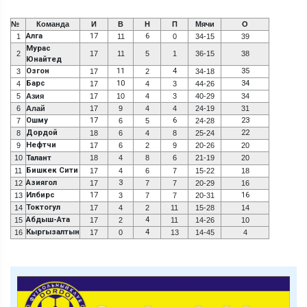
№
Команда
И
В
Н
П
Мячи
О
Алга
17
6
1
11
0
34-15
39
Мурас
2
17
11
5
1
36-15
38
Юнайтед
Озгон
11
4
35
3
17
2
34-18
Барс
10
34
4
17
4
3
44-26
5
Азия
17
10
4
3
40-29
34
6
Алай
17
9
4
4
24-19
31
Ошму
17
6
23
7
6
5
24-28
Дордой
22
8
18
6
4
8
25-24
Нефтчи
9
17
6
2
9
20-26
20
10
Талант
18
4
8
6
21-19
20
Бишкек Сити
11
17
4
6
7
15-22
18
Азиягол
3
12
17
7
7
20-29
16
Илбирс
17
16
13
3
7
7
20-31
Токтогул
14
17
4
2
11
15-28
14
Абдыш-Ата
4
15
17
2
11
14-26
10
Кыргызалтын
4
16
17
0
13
14-45
4