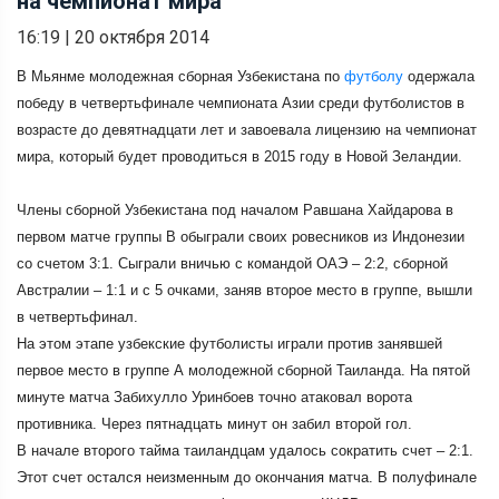
на чемпионат мира
16:19
|
20 октября 2014
В Мьянме молодежная сборная Узбекистана по
футболу
одержала
победу в четвертьфинале чемпионата Азии среди футболистов в
возрасте до девятнадцати лет и завоевала лицензию на чемпионат
мира, который будет проводиться в 2015 году в Новой Зеландии.
Члены сборной Узбекистана под началом Равшана Хайдарова в
первом матче группы В обыграли своих ровесников из Индонезии
со счетом 3:1. Сыграли вничью с командой ОАЭ – 2:2, сборной
Австралии – 1:1 и с 5 очками, заняв второе место в группе, вышли
в четвертьфинал.
На этом этапе узбекские футболисты играли против занявшей
первое место в группе А молодежной сборной Таиланда. На пятой
минуте матча Забихулло Уринбоев точно атаковал ворота
противника. Через пятнадцать минут он забил второй гол.
В начале второго тайма таиландцам удалось сократить счет – 2:1.
Этот счет остался неизменным до окончания матча. В полуфинале