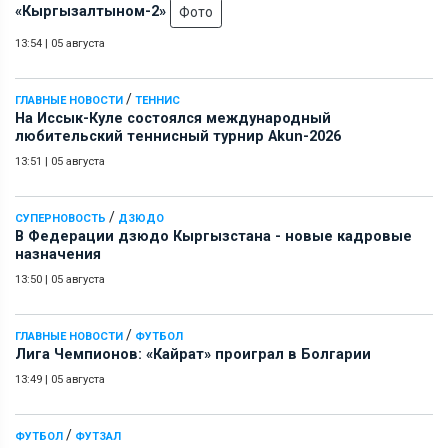
«Кыргызалтыном-2»
Фото
13:54
|
05 августа
/
ГЛАВНЫЕ НОВОСТИ
ТЕННИС
На Иссык-Куле состоялся международный
любительский теннисный турнир Akun-2026
13:51
|
05 августа
/
СУПЕРНОВОСТЬ
ДЗЮДО
В Федерации дзюдо Кыргызстана - новые кадровые
назначения
13:50
|
05 августа
/
ГЛАВНЫЕ НОВОСТИ
ФУТБОЛ
Лига Чемпионов: «Кайрат» проиграл в Болгарии
13:49
|
05 августа
/
ФУТБОЛ
ФУТЗАЛ