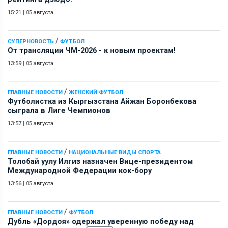
15:21
|
05 августа
/
СУПЕРНОВОСТЬ
ФУТБОЛ
От трансляции ЧМ-2026 - к новым проектам!
13:59
|
05 августа
/
ГЛАВНЫЕ НОВОСТИ
ЖЕНСКИЙ ФУТБОЛ
Футболистка из Кыргызстана Айжан Боронбекова
сыграла в Лиге Чемпионов
13:57
|
05 августа
/
ГЛАВНЫЕ НОВОСТИ
НАЦИОНАЛЬНЫЕ ВИДЫ СПОРТА
Толобай уулу Илгиз назначен Вице-президентом
Международной Федерации кок-бору
13:56
|
05 августа
/
ГЛАВНЫЕ НОВОСТИ
ФУТБОЛ
Дубль «Дордоя» одержал уверенную победу над