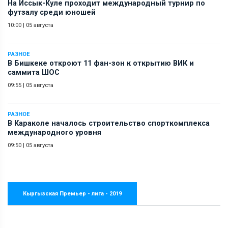
На Иссык-Куле проходит международный турнир по
футзалу среди юношей
10:00
|
05 августа
РАЗНОЕ
В Бишкеке откроют 11 фан-зон к открытию ВИК и
саммита ШОС
09:55
|
05 августа
РАЗНОЕ
В Караколе началось строительство спорткомплекса
международного уровня
09:50
|
05 августа
Кыргызская Премьер - лига - 2019