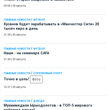
09:05
|
06 августа
/
ГЛАВНЫЕ НОВОСТИ
ФУТБОЛ
Хусанов будет зарабатывать в «Манчестер Сити» 20
тысяч евро в день
21:39
|
05 августа
/
ГЛАВНЫЕ НОВОСТИ
ФУТБОЛ
Наши - на семинаре СAFA
21:34
|
05 августа
/
ГЛАВНЫЕ НОВОСТИ
СТРЕЛКОВЫЙ СПОРТ
Точно в цель!
Фото
16:27
|
05 августа
/
ГЛАВНЫЕ НОВОСТИ
ДЗЮДО
Мухаммедали Ырысдолотов - в ТОП-5 мирового
рейтинга дзюдо!