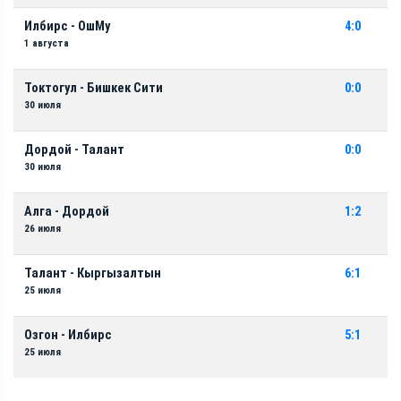
Илбирс - ОшМу
4:0
1 августа
Токтогул - Бишкек Сити
0:0
30 июля
Дордой - Талант
0:0
30 июля
Алга - Дордой
1:2
26 июля
Талант - Кыргызалтын
6:1
25 июля
Озгон - Илбирс
5:1
25 июля