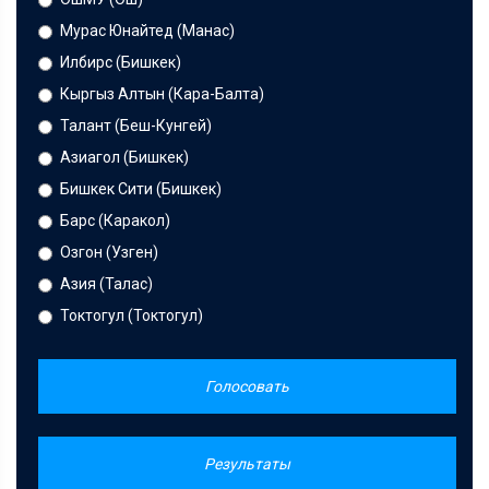
Мурас Юнайтед (Манас)
Илбирс (Бишкек)
Кыргыз Алтын (Кара-Балта)
Талант (Беш-Кунгей)
Азиагол (Бишкек)
Бишкек Сити (Бишкек)
Барс (Каракол)
Озгон (Узген)
Азия (Талас)
Токтогул (Токтогул)
Голосовать
Результаты