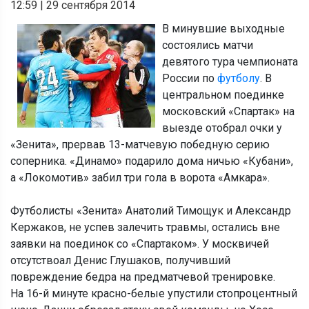
12:59
|
29 сентября 2014
В минувшие выходные
состоялись матчи
девятого тура чемпионата
России по
футболу
. В
центральном поединке
московский «Спартак» на
выезде отобрал очки у
«Зенита», прервав 13-матчевую победную серию
соперника. «Динамо» подарило дома ничью «Кубани»,
а «Локомотив» забил три гола в ворота «Амкара».
Футболисты «Зенита» Анатолий Тимощук и Александр
Кержаков, не успев залечить травмы, остались вне
заявки на поединок со «Спартаком». У москвичей
отсутствоал Денис Глушаков, получивший
повреждение бедра на предматчевой тренировке.
На 16-й минуте красно-белые упустили стопроцентный