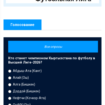
Голосование
Все опросы
Кто станет чемпионом Кыргызстана по футболу в
Высшей Лиге-2026?
Абдыш-Ата (Кант)
Алай (Ош)
Алга (Бишкек)
Дордой (Бишкек)
Нефтчи (Кочкор-Ата)
ОшМУ (Ош)