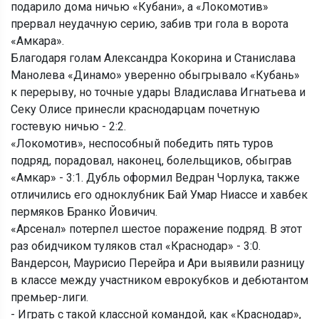
подарило дома ничью «Кубани», а «Локомотив»
прервал неудачную серию, забив три гола в ворота
«Амкара».
Благодаря голам Александра Кокорина и Станислава
Манолева «Динамо» уверенно обыгрывало «Кубань»
к перерыву, но точные удары Владислава Игнатьева и
Секу Олисе принесли краснодарцам почетную
гостевую ничью - 2:2.
«Локомотив», неспособный победить пять туров
подряд, порадовал, наконец, болельщиков, обыграв
«Амкар» - 3:1. Дубль оформил Ведран Чорлука, также
отличились его одноклубник Бай Умар Ниассе и хавбек
пермяков Бранко Йовичич.
«Арсенал» потерпел шестое поражение подряд. В этот
раз обидчиком туляков стал «Краснодар» - 3:0.
Вандерсон, Маурисио Перейра и Ари выявили разницу
в классе между участником еврокубков и дебютантом
премьер-лиги.
- Играть с такой классной командой, как «Краснодар»,