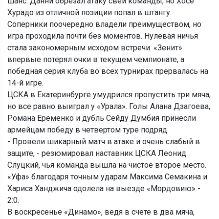
шанс. Данни обрезал атаку свей команды, но Хосе
Хурадо из отличной позиции попал в штангу.
Соперники поочередно владели преимуществом, но
игра проходила почти без моментов. Нулевая ничья
стала закономерным исходом встречи. «Зенит»
впервые потерял очки в текущем чемпионате, а
победная серия клуба во всех турнирах прервалась на
14-й игре.
ЦСКА в Екатеринбурге умудрился пропустить три мяча,
но все равно выиграл у «Урала». Голы Алана Дзагоева,
Романа Еременко и дубль Сейду Думбия принесли
армейцам победу в четвертом туре подряд.
- Провели шикарный матч в атаке и очень слабый в
защите, - резюмировал наставник ЦСКА Леонид
Слуцкий, чья команда вышла на чистое второе место.
«Уфа» благодаря точным ударам Максима Семакина и
Хариса Ханджича одолела на выезде «Мордовию» -
2:0.
В воскресенье «Динамо», ведя в счете в два мяча,