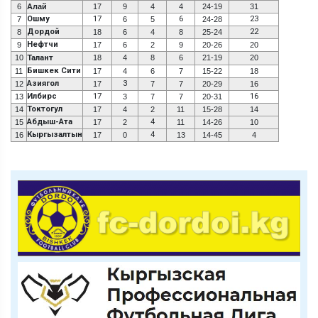
6
Алай
17
9
4
4
24-19
31
Ошму
17
6
23
7
6
5
24-28
Дордой
22
8
18
6
4
8
25-24
Нефтчи
9
17
6
2
9
20-26
20
10
Талант
18
4
8
6
21-19
20
Бишкек Сити
11
17
4
6
7
15-22
18
Азиягол
3
12
17
7
7
20-29
16
Илбирс
17
16
13
3
7
7
20-31
Токтогул
14
17
4
2
11
15-28
14
Абдыш-Ата
4
15
17
2
11
14-26
10
Кыргызалтын
4
16
17
0
13
14-45
4