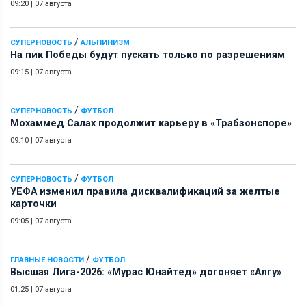
09:20
|
07 августа
/
СУПЕРНОВОСТЬ
АЛЬПИНИЗМ
На пик Победы будут пускать только по разрешениям
09:15
|
07 августа
/
СУПЕРНОВОСТЬ
ФУТБОЛ
Мохаммед Салах продолжит карьеру в «Трабзонспоре»
09:10
|
07 августа
/
СУПЕРНОВОСТЬ
ФУТБОЛ
УЕФА изменил правила дисквалификаций за желтые
карточки
09:05
|
07 августа
/
ГЛАВНЫЕ НОВОСТИ
ФУТБОЛ
Высшая Лига-2026: «Мурас Юнайтед» догоняет «Алгу»
01:25
|
07 августа