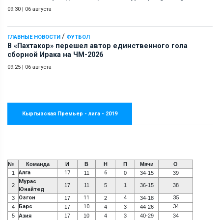
09:30
|
06 августа
/
ГЛАВНЫЕ НОВОСТИ
ФУТБОЛ
В «Пахтакор» перешел автор единственного гола
сборной Ирака на ЧМ-2026
09:25
|
06 августа
Кыргызская Премьер - лига - 2019
№
Команда
И
В
Н
П
Мячи
О
Алга
17
6
1
11
0
34-15
39
Мурас
2
17
11
5
1
36-15
38
Юнайтед
Озгон
11
4
35
3
17
2
34-18
Барс
10
34
4
17
4
3
44-26
5
Азия
17
10
4
3
40-29
34