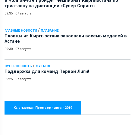
В Чолпон-Ате пройдет чемпионат Кыргызстана по
триатлону на дистанции «Супер Спринт»
09:35
|
07 августа
/
ГЛАВНЫЕ НОВОСТИ
ПЛАВАНИЕ
Пловцы из Кыргызстана завоевали восемь медалей в
Астане
09:30
|
07 августа
/
СУПЕРНОВОСТЬ
ФУТБОЛ
Поддержка для команд Первой Лиги!
09:25
|
07 августа
Кыргызская Премьер - лига - 2019