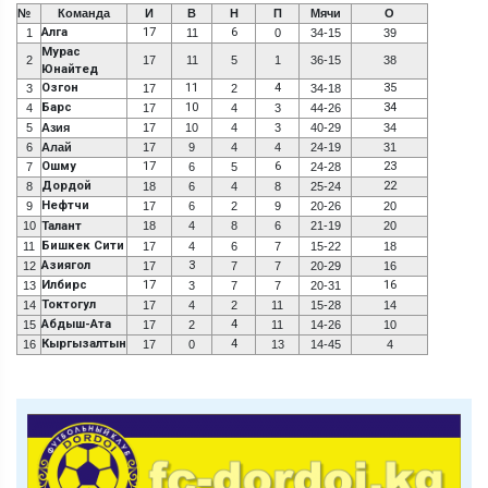
№
Команда
И
В
Н
П
Мячи
О
Алга
17
6
1
11
0
34-15
39
Мурас
2
17
11
5
1
36-15
38
Юнайтед
Озгон
11
4
35
3
17
2
34-18
Барс
10
34
4
17
4
3
44-26
5
Азия
17
10
4
3
40-29
34
6
Алай
17
9
4
4
24-19
31
Ошму
17
6
23
7
6
5
24-28
Дордой
22
8
18
6
4
8
25-24
Нефтчи
9
17
6
2
9
20-26
20
10
Талант
18
4
8
6
21-19
20
Бишкек Сити
11
17
4
6
7
15-22
18
Азиягол
3
12
17
7
7
20-29
16
Илбирс
17
16
13
3
7
7
20-31
Токтогул
14
17
4
2
11
15-28
14
Абдыш-Ата
4
15
17
2
11
14-26
10
Кыргызалтын
4
16
17
0
13
14-45
4