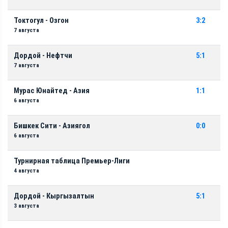
Токтогул - Озгон
3:2
7 августа
Дордой - Нефтчи
5:1
7 августа
Мурас Юнайтед - Азия
1:1
6 августа
Бишкек Сити - Азиягол
0:0
6 августа
Турнирная таблица Премьер-Лиги
4 августа
Дордой - Кыргызалтын
5:1
3 августа