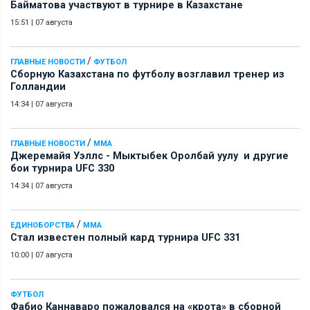
Байматова участвуют в турнире в Казахстане
15:51
|
07 августа
/
ГЛАВНЫЕ НОВОСТИ
ФУТБОЛ
Сборную Казахстана по футболу возглавил тренер из
Голландии
14:34
|
07 августа
/
ГЛАВНЫЕ НОВОСТИ
ММА
Джеремайя Уэллс - Мыктыбек Оролбай уулу и другие
бои турнира UFC 330
14:34
|
07 августа
/
ЕДИНОБОРСТВА
ММА
Стал известен полный кард турнира UFC 331
10:00
|
07 августа
ФУТБОЛ
Фабио Каннаваро пожаловался на «крота» в сборной