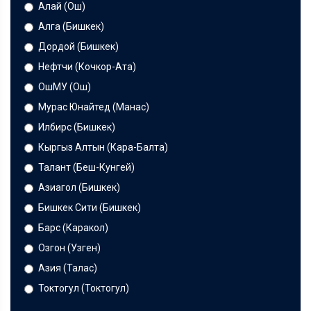
Алай (Ош)
Алга (Бишкек)
Дордой (Бишкек)
Нефтчи (Кочкор-Ата)
ОшМУ (Ош)
Мурас Юнайтед (Манас)
Илбирс (Бишкек)
Кыргыз Алтын (Кара-Балта)
Талант (Беш-Кунгей)
Азиагол (Бишкек)
Бишкек Сити (Бишкек)
Барс (Каракол)
Озгон (Узген)
Азия (Талас)
Токтогул (Токтогул)