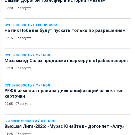
Самый дорогой трансфер в истории «Реала»
09:20
|
07 августа
/
СУПЕРНОВОСТЬ
АЛЬПИНИЗМ
На пик Победы будут пускать только по разрешениям
09:15
|
07 августа
/
СУПЕРНОВОСТЬ
ФУТБОЛ
Мохаммед Салах продолжит карьеру в «Трабзонспоре»
09:10
|
07 августа
/
СУПЕРНОВОСТЬ
ФУТБОЛ
УЕФА изменил правила дисквалификаций за желтые
карточки
09:05
|
07 августа
/
ГЛАВНЫЕ НОВОСТИ
ФУТБОЛ
Высшая Лига-2026: «Мурас Юнайтед» догоняет «Алгу»
01:25
|
07 августа