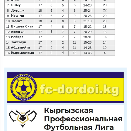
Ошму
17
6
23
7
6
5
24-28
Дордой
22
8
18
6
4
8
25-24
Нефтчи
9
17
6
2
9
20-26
20
10
Талант
18
4
8
6
21-19
20
Бишкек Сити
11
17
4
6
7
15-22
18
Азиягол
3
12
17
7
7
20-29
16
Илбирс
17
16
13
3
7
7
20-31
Токтогул
14
17
4
2
11
15-28
14
Абдыш-Ата
4
15
17
2
11
14-26
10
Кыргызалтын
4
16
17
0
13
14-45
4