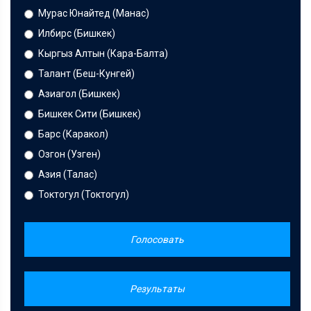
Мурас Юнайтед (Манас)
Илбирс (Бишкек)
Кыргыз Алтын (Кара-Балта)
Талант (Беш-Кунгей)
Азиагол (Бишкек)
Бишкек Сити (Бишкек)
Барс (Каракол)
Озгон (Узген)
Азия (Талас)
Токтогул (Токтогул)
Голосовать
Результаты