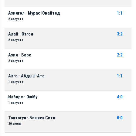
Азиягол - Мурас Юнайтед
1:1
2 августа
Алай - Озгон
3:2
2 августа
Азия - Барс
2:2
2 августа
Алга - Абдыш-Ата
1:1
1 августа
Илбирс - ОшМу
4:0
1 августа
Токтогул - Бишкек Сити
0:0
30 июля