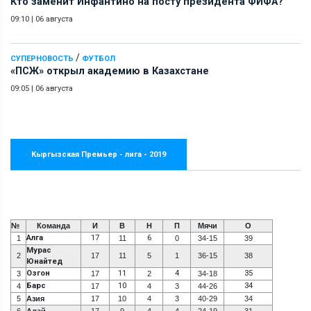
Кто заменит Инфантино на посту президента ФИФА?
09:10
|
06 августа
/
СУПЕРНОВОСТЬ
ФУТБОЛ
«ПСЖ» открыл академию в Казахстане
09:05
|
06 августа
Кыргызская Премьер - лига - 2019
№
Команда
И
В
Н
П
Мячи
О
Алга
17
6
1
11
0
34-15
39
Мурас
2
17
11
5
1
36-15
38
Юнайтед
Озгон
11
4
35
3
17
2
34-18
Барс
10
34
4
17
4
3
44-26
5
Азия
17
10
4
3
40-29
34
6
Алай
17
9
4
4
24-19
31