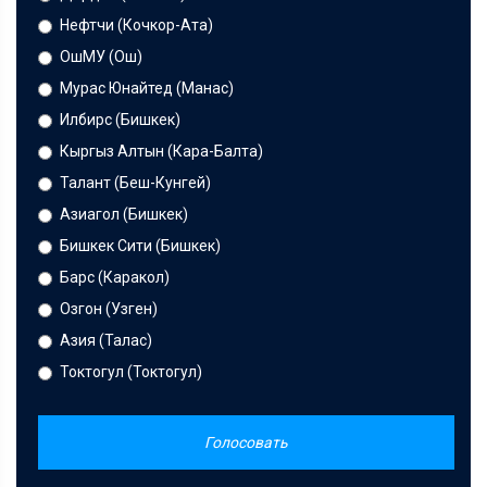
Нефтчи (Кочкор-Ата)
ОшМУ (Ош)
Мурас Юнайтед (Манас)
Илбирс (Бишкек)
Кыргыз Алтын (Кара-Балта)
Талант (Беш-Кунгей)
Азиагол (Бишкек)
Бишкек Сити (Бишкек)
Барс (Каракол)
Озгон (Узген)
Азия (Талас)
Токтогул (Токтогул)
Голосовать