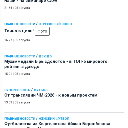
Наши - на семинаре СAFA
21:34
|
05 августа
/
ГЛАВНЫЕ НОВОСТИ
СТРЕЛКОВЫЙ СПОРТ
Точно в цель!
Фото
16:27
|
05 августа
/
ГЛАВНЫЕ НОВОСТИ
ДЗЮДО
Мухаммедали Ырысдолотов - в ТОП-5 мирового
рейтинга дзюдо!
15:21
|
05 августа
/
СУПЕРНОВОСТЬ
ФУТБОЛ
От трансляции ЧМ-2026 - к новым проектам!
13:59
|
05 августа
/
ГЛАВНЫЕ НОВОСТИ
ЖЕНСКИЙ ФУТБОЛ
Футболистка из Кыргызстана Айжан Боронбекова