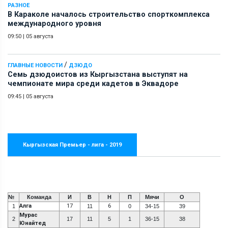
РАЗНОЕ
В Караколе началось строительство спорткомплекса
международного уровня
09:50
|
05 августа
/
ГЛАВНЫЕ НОВОСТИ
ДЗЮДО
Семь дзюдоистов из Кыргызстана выступят на
чемпионате мира среди кадетов в Эквадоре
09:45
|
05 августа
Кыргызская Премьер - лига - 2019
№
Команда
И
В
Н
П
Мячи
О
Алга
17
6
1
11
0
34-15
39
Мурас
2
17
11
5
1
36-15
38
Юнайтед