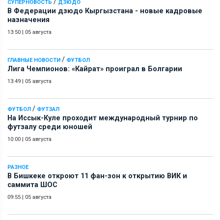
/
СУПЕРНОВОСТЬ
ДЗЮДО
В Федерации дзюдо Кыргызстана - новые кадровые
назначения
13:50
|
05 августа
/
ГЛАВНЫЕ НОВОСТИ
ФУТБОЛ
Лига Чемпионов: «Кайрат» проиграл в Болгарии
13:49
|
05 августа
/
ФУТБОЛ
ФУТЗАЛ
На Иссык-Куле проходит международный турнир по
футзалу среди юношей
10:00
|
05 августа
РАЗНОЕ
В Бишкеке откроют 11 фан-зон к открытию ВИК и
саммита ШОС
09:55
|
05 августа