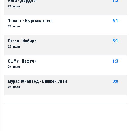
Алга - Дордой
1:2
26 июля
Талант - Кыргызалтын
6:1
25 июля
Озгон - Илбирс
5:1
25 июля
ОшМу - Нефтчи
1:3
24 июля
Мурас Юнайтед - Бишкек Сити
0:0
24 июля