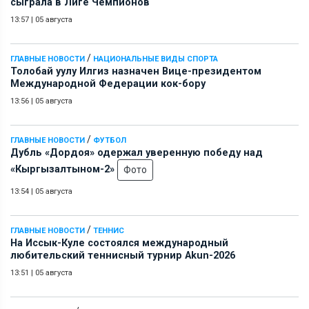
сыграла в Лиге Чемпионов
13:57
|
05 августа
/
ГЛАВНЫЕ НОВОСТИ
НАЦИОНАЛЬНЫЕ ВИДЫ СПОРТА
Толобай уулу Илгиз назначен Вице-президентом
Международной Федерации кок-бору
13:56
|
05 августа
/
ГЛАВНЫЕ НОВОСТИ
ФУТБОЛ
Дубль «Дордоя» одержал уверенную победу над
«Кыргызалтыном-2»
Фото
13:54
|
05 августа
/
ГЛАВНЫЕ НОВОСТИ
ТЕННИС
На Иссык-Куле состоялся международный
любительский теннисный турнир Akun-2026
13:51
|
05 августа