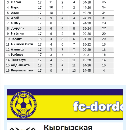
Озгон
11
4
35
3
17
2
34-18
Барс
10
34
4
17
4
3
44-26
5
Азия
17
10
4
3
40-29
34
6
Алай
17
9
4
4
24-19
31
Ошму
17
6
23
7
6
5
24-28
Дордой
22
8
18
6
4
8
25-24
Нефтчи
9
17
6
2
9
20-26
20
10
Талант
18
4
8
6
21-19
20
Бишкек Сити
11
17
4
6
7
15-22
18
Азиягол
3
12
17
7
7
20-29
16
Илбирс
17
16
13
3
7
7
20-31
Токтогул
14
17
4
2
11
15-28
14
Абдыш-Ата
4
15
17
2
11
14-26
10
Кыргызалтын
4
16
17
0
13
14-45
4