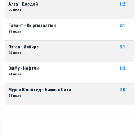
Алга - Дордой
1:2
26 июля
Талант - Кыргызалтын
6:1
25 июля
Озгон - Илбирс
5:1
25 июля
ОшМу - Нефтчи
1:3
24 июля
Мурас Юнайтед - Бишкек Сити
0:0
24 июля