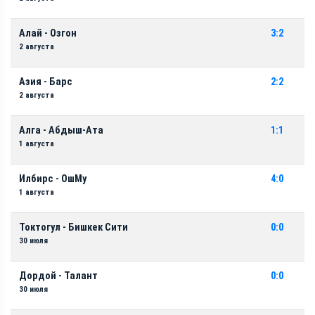
Алай - Озгон
3:2
2 августа
Азия - Барс
2:2
2 августа
Алга - Абдыш-Ата
1:1
1 августа
Илбирс - ОшМу
4:0
1 августа
Токтогул - Бишкек Сити
0:0
30 июля
Дордой - Талант
0:0
30 июля