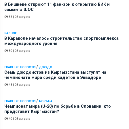
В Бишкеке откроют 11 фан-зон к открытию ВИК и
саммита ШОС
09:55
|
05 августа
РАЗНОЕ
В Караколе началось строительство спорткомплекса
международного уровня
09:50
|
05 августа
/
ГЛАВНЫЕ НОВОСТИ
ДЗЮДО
Семь дзюдоистов из Кыргызстана выступят на
чемпионате мира среди кадетов в Эквадоре
09:45
|
05 августа
/
ГЛАВНЫЕ НОВОСТИ
БОРЬБА
Чемпионат мира (U-20) по борьбе в Словакии: кто
представит Кыргызстан?
09:40
|
05 августа