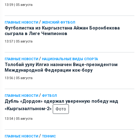
13:59
|
05 августа
/
ГЛАВНЫЕ НОВОСТИ
ЖЕНСКИЙ ФУТБОЛ
Футболистка из Кыргызстана Айжан Боронбекова
сыграла в Лиге Чемпионов
13:57
|
05 августа
/
ГЛАВНЫЕ НОВОСТИ
НАЦИОНАЛЬНЫЕ ВИДЫ СПОРТА
Толобай уулу Илгиз назначен Вице-президентом
Международной Федерации кок-бору
13:56
|
05 августа
/
ГЛАВНЫЕ НОВОСТИ
ФУТБОЛ
Дубль «Дордоя» одержал уверенную победу над
«Кыргызалтыном-2»
Фото
13:54
|
05 августа
/
ГЛАВНЫЕ НОВОСТИ
ТЕННИС