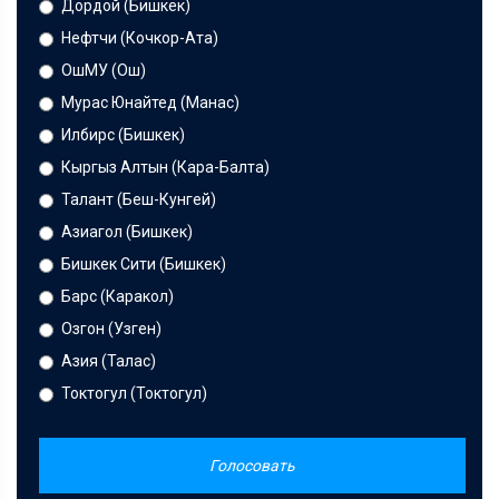
Дордой (Бишкек)
Нефтчи (Кочкор-Ата)
ОшМУ (Ош)
Мурас Юнайтед (Манас)
Илбирс (Бишкек)
Кыргыз Алтын (Кара-Балта)
Талант (Беш-Кунгей)
Азиагол (Бишкек)
Бишкек Сити (Бишкек)
Барс (Каракол)
Озгон (Узген)
Азия (Талас)
Токтогул (Токтогул)
Голосовать