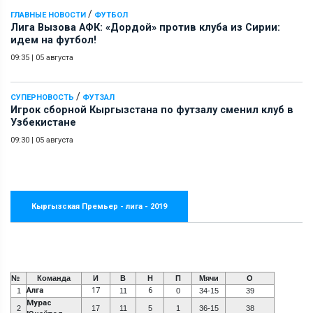
/
ГЛАВНЫЕ НОВОСТИ
ФУТБОЛ
Лига Вызова АФК: «Дордой» против клуба из Сирии:
идем на футбол!
09:35
|
05 августа
/
СУПЕРНОВОСТЬ
ФУТЗАЛ
Игрок сборной Кыргызстана по футзалу сменил клуб в
Узбекистане
09:30
|
05 августа
Кыргызская Премьер - лига - 2019
№
Команда
И
В
Н
П
Мячи
О
Алга
17
6
1
11
0
34-15
39
Мурас
2
17
11
5
1
36-15
38