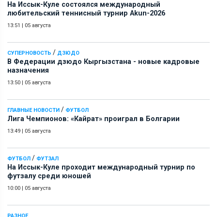
На Иссык-Куле состоялся международный
любительский теннисный турнир Akun-2026
13:51
|
05 августа
/
СУПЕРНОВОСТЬ
ДЗЮДО
В Федерации дзюдо Кыргызстана - новые кадровые
назначения
13:50
|
05 августа
/
ГЛАВНЫЕ НОВОСТИ
ФУТБОЛ
Лига Чемпионов: «Кайрат» проиграл в Болгарии
13:49
|
05 августа
/
ФУТБОЛ
ФУТЗАЛ
На Иссык-Куле проходит международный турнир по
футзалу среди юношей
10:00
|
05 августа
РАЗНОЕ