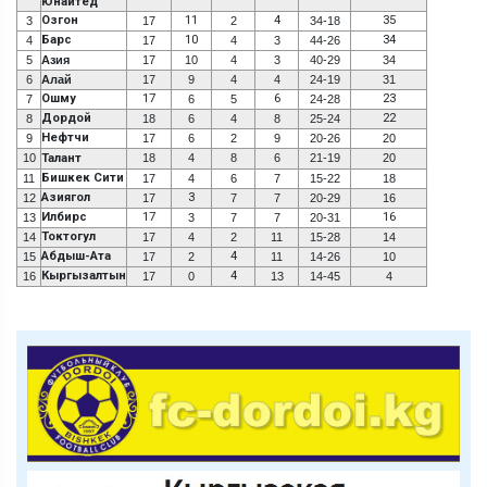
Юнайтед
Озгон
11
4
35
3
17
2
34-18
Барс
10
34
4
17
4
3
44-26
5
Азия
17
10
4
3
40-29
34
6
Алай
17
9
4
4
24-19
31
Ошму
17
6
23
7
6
5
24-28
Дордой
22
8
18
6
4
8
25-24
Нефтчи
9
17
6
2
9
20-26
20
10
Талант
18
4
8
6
21-19
20
Бишкек Сити
11
17
4
6
7
15-22
18
Азиягол
3
12
17
7
7
20-29
16
Илбирс
17
16
13
3
7
7
20-31
Токтогул
14
17
4
2
11
15-28
14
Абдыш-Ата
4
15
17
2
11
14-26
10
Кыргызалтын
4
16
17
0
13
14-45
4