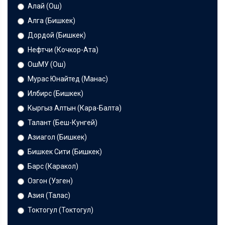
Алай (Ош)
Алга (Бишкек)
Дордой (Бишкек)
Нефтчи (Кочкор-Ата)
ОшМУ (Ош)
Мурас Юнайтед (Манас)
Илбирс (Бишкек)
Кыргыз Алтын (Кара-Балта)
Талант (Беш-Кунгей)
Азиагол (Бишкек)
Бишкек Сити (Бишкек)
Барс (Каракол)
Озгон (Узген)
Азия (Талас)
Токтогул (Токтогул)