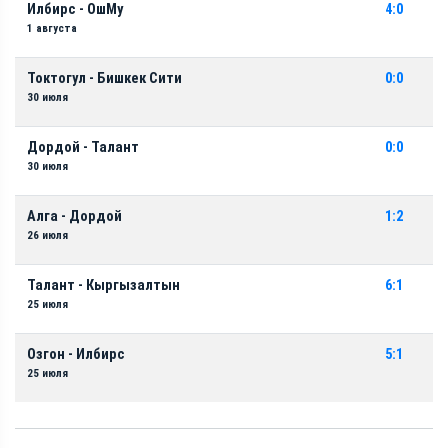
Илбирс - ОшМу
4:0
1 августа
Токтогул - Бишкек Сити
0:0
30 июля
Дордой - Талант
0:0
30 июля
Алга - Дордой
1:2
26 июля
Талант - Кыргызалтын
6:1
25 июля
Озгон - Илбирс
5:1
25 июля