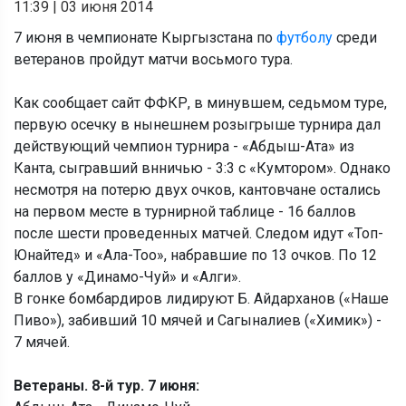
11:39
|
03 июня 2014
7 июня в чемпионате Кыргызстана по
футболу
среди
ветеранов пройдут матчи восьмого тура.
Как сообщает сайт ФФКР, в минувшем, седьмом туре,
первую осечку в нынешнем розыгрыше турнира дал
действующий чемпион турнира - «Абдыш-Ата» из
Канта, сыгравший внничью - 3:3 с «Кумтором». Однако
несмотря на потерю двух очков, кантовчане остались
на первом месте в турнирной таблице - 16 баллов
после шести проведенных матчей. Следом идут «Топ-
Юнайтед» и «Ала-Тоо», набравшие по 13 очков. По 12
баллов у «Динамо-Чуй» и «Алги».
В гонке бомбардиров лидируют Б. Айдарханов («Наше
Пиво»), забивший 10 мячей и Сагыналиев («Химик») -
7 мячей.
Ветераны. 8-й тур. 7 июня: