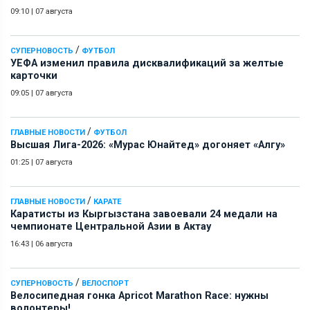
09:10
|
07 августа
/
СУПЕРНОВОСТЬ
ФУТБОЛ
УЕФА изменил правила дисквалификаций за желтые
карточки
09:05
|
07 августа
/
ГЛАВНЫЕ НОВОСТИ
ФУТБОЛ
Высшая Лига-2026: «Мурас Юнайтед» догоняет «Алгу»
01:25
|
07 августа
/
ГЛАВНЫЕ НОВОСТИ
КАРАТЕ
Каратисты из Кыргызстана завоевали 24 медали на
чемпионате Центральной Азии в Актау
16:43
|
06 августа
/
СУПЕРНОВОСТЬ
ВЕЛОСПОРТ
Велосипедная гонка Apricot Marathon Race: нужны
волонтеры!