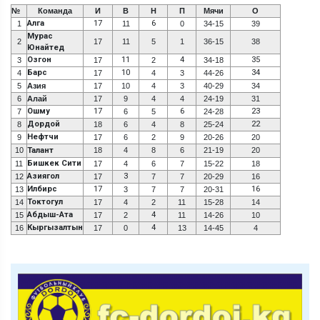
№
Команда
И
В
Н
П
Мячи
О
Алга
17
6
1
11
0
34-15
39
Мурас
2
17
11
5
1
36-15
38
Юнайтед
Озгон
11
4
35
3
17
2
34-18
Барс
10
34
4
17
4
3
44-26
5
Азия
17
10
4
3
40-29
34
6
Алай
17
9
4
4
24-19
31
Ошму
17
6
23
7
6
5
24-28
Дордой
22
8
18
6
4
8
25-24
Нефтчи
9
17
6
2
9
20-26
20
10
Талант
18
4
8
6
21-19
20
Бишкек Сити
11
17
4
6
7
15-22
18
Азиягол
3
12
17
7
7
20-29
16
Илбирс
17
16
13
3
7
7
20-31
Токтогул
14
17
4
2
11
15-28
14
Абдыш-Ата
4
15
17
2
11
14-26
10
Кыргызалтын
4
16
17
0
13
14-45
4