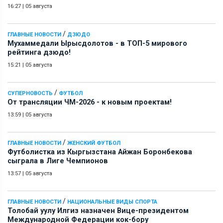
16:27
|
05 августа
/
ГЛАВНЫЕ НОВОСТИ
ДЗЮДО
Мухаммедали Ырысдолотов - в ТОП-5 мирового
рейтинга дзюдо!
15:21
|
05 августа
/
СУПЕРНОВОСТЬ
ФУТБОЛ
От трансляции ЧМ-2026 - к новым проектам!
13:59
|
05 августа
/
ГЛАВНЫЕ НОВОСТИ
ЖЕНСКИЙ ФУТБОЛ
Футболистка из Кыргызстана Айжан Боронбекова
сыграла в Лиге Чемпионов
13:57
|
05 августа
/
ГЛАВНЫЕ НОВОСТИ
НАЦИОНАЛЬНЫЕ ВИДЫ СПОРТА
Толобай уулу Илгиз назначен Вице-президентом
Международной Федерации кок-бору