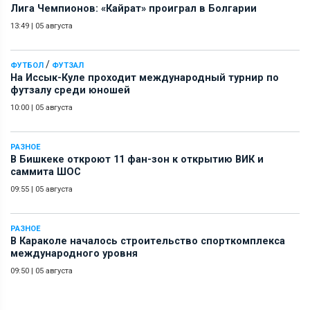
Лига Чемпионов: «Кайрат» проиграл в Болгарии
13:49
|
05 августа
/
ФУТБОЛ
ФУТЗАЛ
На Иссык-Куле проходит международный турнир по
футзалу среди юношей
10:00
|
05 августа
РАЗНОЕ
В Бишкеке откроют 11 фан-зон к открытию ВИК и
саммита ШОС
09:55
|
05 августа
РАЗНОЕ
В Караколе началось строительство спорткомплекса
международного уровня
09:50
|
05 августа