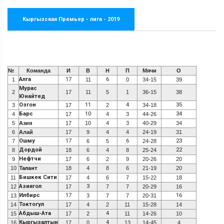
Кыргызская Премьер - лига - 2019
№
Команда
И
В
Н
П
Мячи
О
Алга
17
6
1
11
0
34-15
39
Мурас
2
17
11
5
1
36-15
38
Юнайтед
Озгон
11
4
35
3
17
2
34-18
Барс
10
34
4
17
4
3
44-26
5
Азия
17
10
4
3
40-29
34
6
Алай
17
9
4
4
24-19
31
Ошму
17
6
23
7
6
5
24-28
Дордой
22
8
18
6
4
8
25-24
Нефтчи
9
17
6
2
9
20-26
20
10
Талант
18
4
8
6
21-19
20
Бишкек Сити
11
17
4
6
7
15-22
18
Азиягол
3
12
17
7
7
20-29
16
Илбирс
17
16
13
3
7
7
20-31
Токтогул
14
17
4
2
11
15-28
14
Абдыш-Ата
4
15
17
2
11
14-26
10
Кыргызалтын
4
16
17
0
13
14-45
4