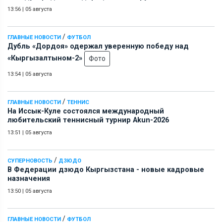
13:56
|
05 августа
/
ГЛАВНЫЕ НОВОСТИ
ФУТБОЛ
Дубль «Дордоя» одержал уверенную победу над
«Кыргызалтыном-2»
Фото
13:54
|
05 августа
/
ГЛАВНЫЕ НОВОСТИ
ТЕННИС
На Иссык-Куле состоялся международный
любительский теннисный турнир Akun-2026
13:51
|
05 августа
/
СУПЕРНОВОСТЬ
ДЗЮДО
В Федерации дзюдо Кыргызстана - новые кадровые
назначения
13:50
|
05 августа
/
ГЛАВНЫЕ НОВОСТИ
ФУТБОЛ