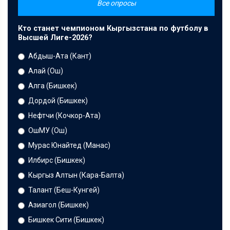
Все опросы
Кто станет чемпионом Кыргызстана по футболу в
Высшей Лиге-2026?
Абдыш-Ата (Кант)
Алай (Ош)
Алга (Бишкек)
Дордой (Бишкек)
Нефтчи (Кочкор-Ата)
ОшМУ (Ош)
Мурас Юнайтед (Манас)
Илбирс (Бишкек)
Кыргыз Алтын (Кара-Балта)
Талант (Беш-Кунгей)
Азиагол (Бишкек)
Бишкек Сити (Бишкек)