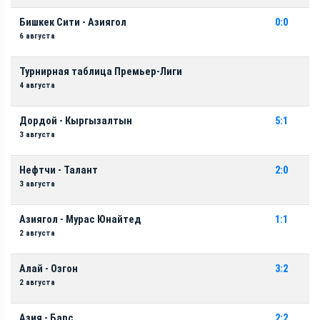
Бишкек Сити - Азиягол
0:0
6 августа
Турнирная таблица Премьер-Лиги
4 августа
Дордой - Кыргызалтын
5:1
3 августа
Нефтчи - Талант
2:0
3 августа
Азиягол - Мурас Юнайтед
1:1
2 августа
Алай - Озгон
3:2
2 августа
Азия - Барс
2:2