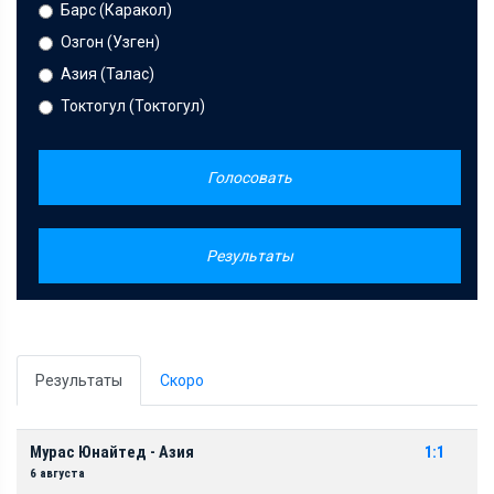
Барс (Каракол)
Озгон (Узген)
Азия (Талас)
Токтогул (Токтогул)
Голосовать
Результаты
Результаты
Скоро
Мурас Юнайтед - Азия
1:1
6 августа