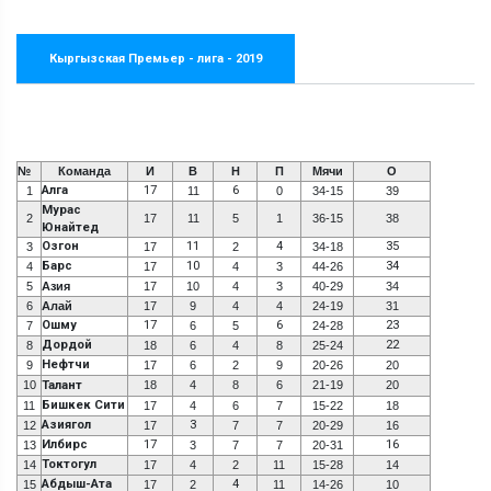
Кыргызская Премьер - лига - 2019
№
Команда
И
В
Н
П
Мячи
О
Алга
17
6
1
11
0
34-15
39
Мурас
2
17
11
5
1
36-15
38
Юнайтед
Озгон
11
4
35
3
17
2
34-18
Барс
10
34
4
17
4
3
44-26
5
Азия
17
10
4
3
40-29
34
6
Алай
17
9
4
4
24-19
31
Ошму
17
6
23
7
6
5
24-28
Дордой
22
8
18
6
4
8
25-24
Нефтчи
9
17
6
2
9
20-26
20
10
Талант
18
4
8
6
21-19
20
Бишкек Сити
11
17
4
6
7
15-22
18
Азиягол
3
12
17
7
7
20-29
16
Илбирс
17
16
13
3
7
7
20-31
Токтогул
14
17
4
2
11
15-28
14
Абдыш-Ата
4
15
17
2
11
14-26
10