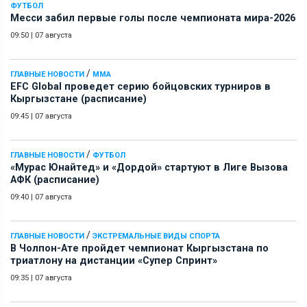
ФУТБОЛ
Месси забил первые голы после чемпионата мира-2026
09:50
|
07 августа
/
ГЛАВНЫЕ НОВОСТИ
ММА
EFC Global проведет серию бойцовских турниров в
Кыргызстане (расписание)
09:45
|
07 августа
/
ГЛАВНЫЕ НОВОСТИ
ФУТБОЛ
«Мурас Юнайтед» и «Дордой» стартуют в Лиге Вызова
АФК (расписание)
09:40
|
07 августа
/
ГЛАВНЫЕ НОВОСТИ
ЭКСТРЕМАЛЬНЫЕ ВИДЫ СПОРТА
В Чолпон-Ате пройдет чемпионат Кыргызстана по
триатлону на дистанции «Супер Спринт»
09:35
|
07 августа