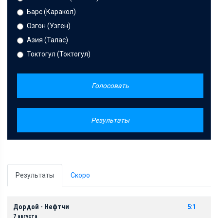
Барс (Каракол)
Озгон (Узген)
Азия (Талас)
Токтогул (Токтогул)
Голосовать
Результаты
Результаты
Скоро
Дордой - Нефтчи
5:1
7 августа