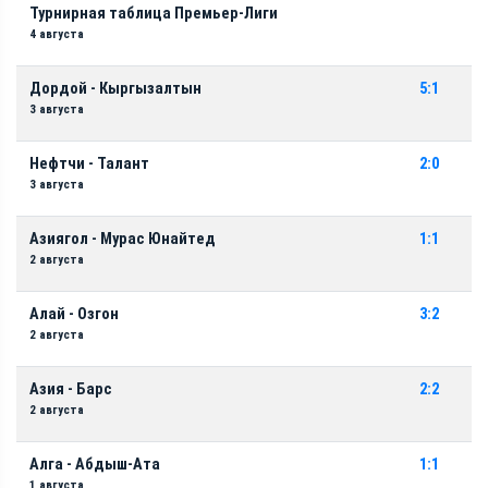
Турнирная таблица Премьер-Лиги
4 августа
Дордой - Кыргызалтын
5:1
3 августа
Нефтчи - Талант
2:0
3 августа
Азиягол - Мурас Юнайтед
1:1
2 августа
Алай - Озгон
3:2
2 августа
Азия - Барс
2:2
2 августа
Алга - Абдыш-Ата
1:1
1 августа