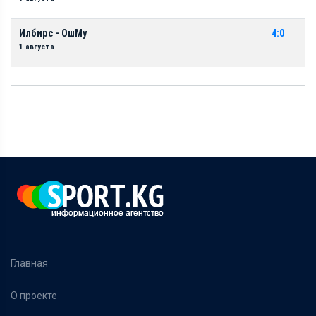
Илбирс - ОшМу
4:0
1 августа
Главная
О проекте