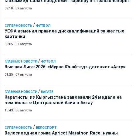
Мохаммед Салах продолжит карьеру в «Трабзонспоре»
09:10
|
07 августа
/
СУПЕРНОВОСТЬ
ФУТБОЛ
УЕФА изменил правила дисквалификаций за желтые
карточки
09:05
|
07 августа
/
ГЛАВНЫЕ НОВОСТИ
ФУТБОЛ
Высшая Лига-2026: «Мурас Юнайтед» догоняет «Алгу»
01:25
|
07 августа
/
ГЛАВНЫЕ НОВОСТИ
КАРАТЕ
Каратисты из Кыргызстана завоевали 24 медали на
чемпионате Центральной Азии в Актау
16:43
|
06 августа
/
СУПЕРНОВОСТЬ
ВЕЛОСПОРТ
Велосипедная гонка Apricot Marathon Race: нужны